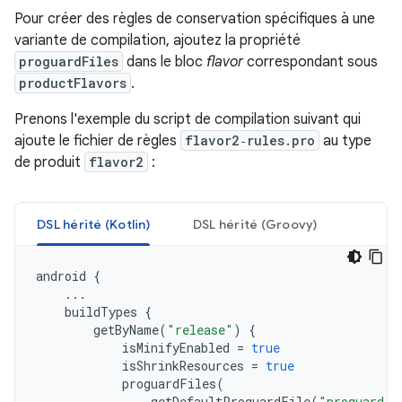
Pour créer des règles de conservation spécifiques à une
variante de compilation, ajoutez la propriété
proguardFiles
dans le bloc
flavor
correspondant sous
productFlavors
.
Prenons l'exemple du script de compilation suivant qui
ajoute le fichier de règles
flavor2‑rules.pro
au type
de produit
flavor2
:
DSL hérité (Kotlin)
DSL hérité (Groovy)
android
{
...
buildTypes
{
getByName
(
"release"
)
{
isMinifyEnabled
=
true
isShrinkResources
=
true
proguardFiles
(
getDefaultProguardFile
(
"proguard-a