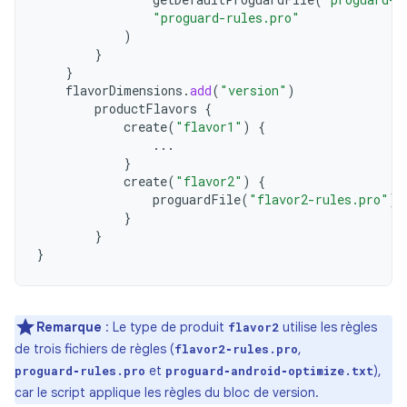
"proguard-rules.pro"
)
}
}
flavorDimensions
.
add
(
"version"
)
productFlavors
{
create
(
"flavor1"
)
{
...
}
create
(
"flavor2"
)
{
proguardFile
(
"flavor2-rules.pro"
)
}
}
}
Remarque
: Le type de produit
utilise les règles
flavor2
de trois fichiers de règles (
,
flavor2‑rules.pro
et
),
proguard‑rules.pro
proguard‑android‑optimize.txt
car le script applique les règles du bloc de version.