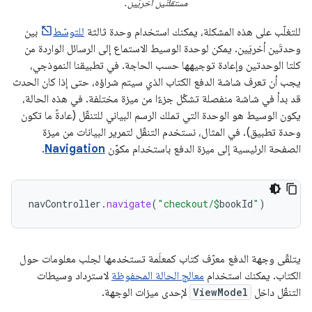
مستقلتَين أخريَين.
للتغلّب على هذه المشكلة، يمكنك استخدام وحدة ثالثة
للتوسّط
بين
وحدتَين أخريَين. يمكن لوحدة الوسيط الاستماع إلى الرسائل الواردة من
كلتا الوحدتين وإعادة توجيهها حسب الحاجة. في تطبيقنا النموذجي،
يجب أن تعرف شاشة الدفع الكتاب الذي سيتم شراؤه، حتى إذا كان الحدث
قد بدأ في شاشة منفصلة تشكّل جزءًا من ميزة مختلفة. في هذه الحالة،
يكون الوسيط هو الوحدة التي تملك الرسم البياني للتنقّل (عادةً ما تكون
وحدة تطبيق). في المثال، نستخدم التنقّل لتمرير البيانات من ميزة
الصفحة الرئيسية إلى ميزة الدفع باستخدام مكوّن
Navigation
.
navController
.
navigate
(
"checkout/
$
bookId
"
)
يتلقّى وجهة الدفع معرّف كتاب كمعلَمة تستخدمها لجلب معلومات حول
الكتاب. يمكنك استخدام
معالج الحالة المحفوظة
لاسترداد وسيطات
التنقّل داخل
ViewModel
لإحدى ميزات الوجهة.