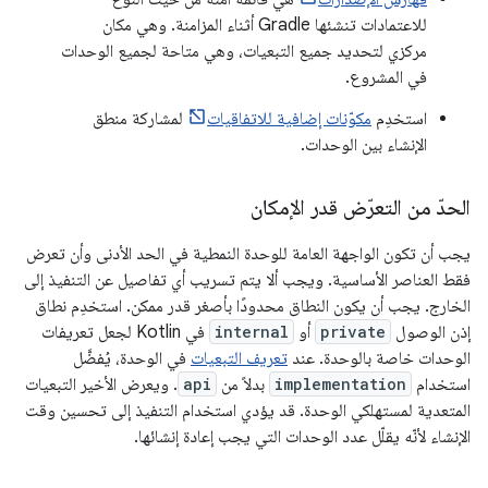
للاعتمادات تنشئها Gradle أثناء المزامنة. وهي مكان
مركزي لتحديد جميع التبعيات، وهي متاحة لجميع الوحدات
في المشروع.
استخدِم
مكوّنات إضافية للاتفاقيات
لمشاركة منطق
الإنشاء بين الوحدات.
الحدّ من التعرّض قدر الإمكان
يجب أن تكون الواجهة العامة للوحدة النمطية في الحد الأدنى وأن تعرض
فقط العناصر الأساسية. ويجب ألا يتم تسريب أي تفاصيل عن التنفيذ إلى
الخارج. يجب أن يكون النطاق محدودًا بأصغر قدر ممكن. استخدِم نطاق
إذن الوصول
private
أو
internal
في Kotlin لجعل تعريفات
الوحدات خاصة بالوحدة. عند
تعريف التبعيات
في الوحدة، يُفضَّل
استخدام
implementation
بدلاً من
api
. ويعرض الأخير التبعيات
المتعدية لمستهلكي الوحدة. قد يؤدي استخدام التنفيذ إلى تحسين وقت
الإنشاء لأنّه يقلّل عدد الوحدات التي يجب إعادة إنشائها.