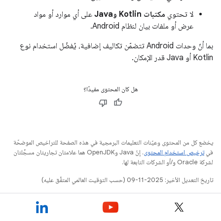
لا تحتوي
مكتبات Kotlin وJava
على أي موارد أو مواد
عرض أو ملفات بيان لنظام Android.
بما أنّ وحدات Android تتضمّن تكاليف إضافية، يُفضّل استخدام نوع
Kotlin أو Java قدر الإمكان.
هل كان المحتوى مفيدًا؟
يخضع كل من المحتوى وعيّنات التعليمات البرمجية في هذه الصفحة للتراخيص الموضحّة
في
ترخيص استخدام المحتوى
. إنّ Java وOpenJDK هما علامتان تجاريتان مسجَّلتان
لشركة Oracle و/أو الشركات التابعة لها.
تاريخ التعديل الأخير: 2025-11-09 (حسب التوقيت العالمي المتفَّق عليه)