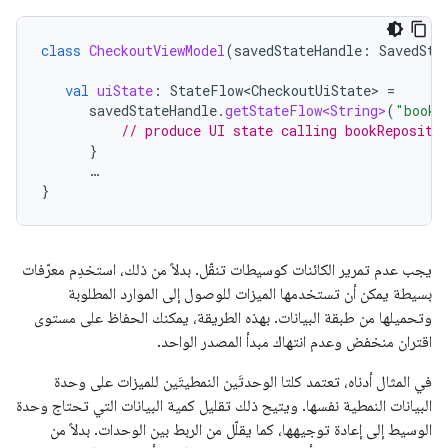
class
CheckoutViewModel
(
savedStateHandle
:
SavedSta
val
uiState
:
StateFlow<CheckoutUiState>
=
savedStateHandle
.
getStateFlow<String>
(
"bookI
// produce UI state calling bookReposito
}
…
}
يجب عدم تمرير الكائنات كوسيطات تنقّل. بدلاً من ذلك، استخدِم معرّفات
بسيطة يمكن أن تستخدمها الميزات للوصول إلى الموارد المطلوبة
وتحميلها من طبقة البيانات. بهذه الطريقة، يمكنك الحفاظ على مستوى
اقتران منخفض وعدم انتهاك مبدأ المصدر الواحد.
في المثال أدناه، تعتمد كلتا الوحدتَين النمطيتَين للميزات على وحدة
البيانات النمطية نفسها. ويتيح ذلك تقليل كمية البيانات التي تحتاج وحدة
الوسيط إلى إعادة توجيهها، كما يقلّل من الربط بين الوحدات. بدلاً من