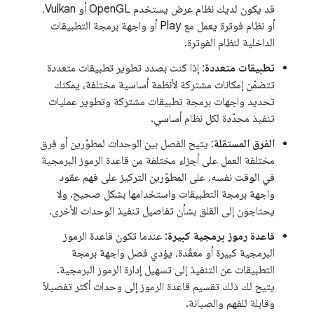
قد يكون لديك نظام عرض يستخدم OpenGL أو Vulkan،
أو نظام فوترة يعمل مع Play أو واجهة برمجة التطبيقات
الداخلية لنظام الفوترة.
تطبيقات متعددة
: إذا كنت بصدد تطوير تطبيقات متعددة
تتضمّن إمكانات مشتركة لأنظمة أساسية مختلفة، يمكنك
تحديد واجهات برمجة تطبيقات مشتركة وتطوير عمليات
تنفيذ محدّدة لكل نظام أساسي.
الفرق المستقلة
: يتيح الفصل بين الوحدات لمطوّرين أو فِرق
مختلفة العمل على أجزاء مختلفة من قاعدة الرموز البرمجية
في الوقت نفسه. على المطوّرين التركيز على فهم عقود
واجهة برمجة التطبيقات واستخدامها بشكل صحيح. ولا
يحتاجون إلى القلق بشأن تفاصيل تنفيذ الوحدات الأخرى.
قاعدة رموز برمجية كبيرة
: عندما تكون قاعدة الرموز
البرمجية كبيرة أو معقّدة، يؤدي فصل واجهة برمجة
التطبيقات عن التنفيذ إلى تسهيل إدارة الرموز البرمجية.
يتيح لك ذلك تقسيم قاعدة الرموز إلى وحدات أكثر تفصيلاً
وقابلة للفهم والصيانة.