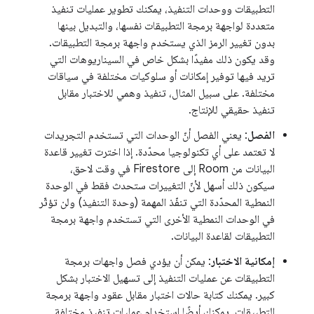
التطبيقات ووحدات التنفيذ، يمكنك تطوير عمليات تنفيذ
متعددة لواجهة برمجة التطبيقات نفسها، والتبديل بينها
بدون تغيير الرمز الذي يستخدم واجهة برمجة التطبيقات.
وقد يكون ذلك مفيدًا بشكل خاص في السيناريوهات التي
تريد فيها توفير إمكانات أو سلوكيات مختلفة في سياقات
مختلفة. على سبيل المثال، تنفيذ وهمي للاختبار مقابل
تنفيذ حقيقي للإنتاج.
الفصل
: يعني الفصل أنّ الوحدات التي تستخدم التجريدات
لا تعتمد على أي تكنولوجيا محدّدة. إذا اخترت تغيير قاعدة
البيانات من Room إلى Firestore في وقت لاحق،
سيكون ذلك أسهل لأنّ التغييرات ستحدث فقط في الوحدة
النمطية المحدّدة التي تنفّذ المهمة (وحدة التنفيذ) ولن تؤثّر
في الوحدات النمطية الأخرى التي تستخدم واجهة برمجة
التطبيقات لقاعدة البيانات.
إمكانية الاختبار
: يمكن أن يؤدي فصل واجهات برمجة
التطبيقات عن عمليات التنفيذ إلى تسهيل الاختبار بشكل
كبير. يمكنك كتابة حالات اختبار مقابل عقود واجهة برمجة
التطبيقات. يمكنك أيضًا استخدام عمليات تنفيذ مختلفة