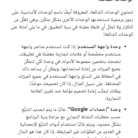
تحتوي الوحدات الشائعة، المعروفة أيضًا باسم الوحدات الأساسية، على
رموز برمجية تستخدمها الوحدات الأخرى بشكل متكرر. وهي تقلّل من
التكرار ولا تمثّل أي طبقة معيّنة في بنية التطبيق. في ما يلي أمثلة على
الوحدات الشائعة:
وحدة واجهة المستخدم
: إذا كنت تستخدم عناصر واجهة
مستخدم مخصّصة أو علامات تجارية مفصّلة في تطبيقك،
ننصحك بتضمين مجموعة الأدوات في وحدة لكي تتمكّن
جميع الميزات من إعادة استخدامها. ويمكن أن يساعد ذلك
في الحفاظ على اتساق واجهة المستخدم في جميع الميزات
المختلفة. على سبيل المثال، إذا كان تصميمك موحّدًا،
يمكنك تجنُّب إعادة تصميم مؤلمة عند تغيير العلامة
التجارية.
وحدة "إحصاءات Google"
: غالبًا ما يتم تحديد التتبُّع
حسب متطلبات النشاط التجاري مع مراعاة بنية البرنامج
بشكل محدود. ويتم غالبًا استخدام أدوات التتبُّع الإحصائية
في العديد من المكوّنات غير المرتبطة. إذا كان هذا هو الحال