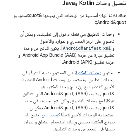
تفضيل وحدات Kotlin وJava
هناك ثلاثة أنواع أساسية من الوحدات التي يتيحها &quot;استوديو
Android&quot;:
وحدات التطبيق
هي نقطة دخول إلى تطبيقك. ويمكن أن
تحتوي على الرمز المصدري والموارد والأصول
و
AndroidManifest.xml
. يكون الناتج من وحدة
تطبيق عبارة عن حزمة Android App Bundle (AAB) أو
حزمة تطبيق Android (APK).
تحتوي
وحدات المكتبة
على المحتوى نفسه المتوفّر في
وحدات التطبيق. وتستخدمها وحدات Android النمطية
الأخرى كعنصر تابع. إنّ ناتج وحدة المكتبة هو
&quot;أرشيف Android&quot; (AAR) الذي يتطابق
هيكليًا مع وحدات التطبيق، ولكن يتم تجميعه في ملف
&quot;أرشيف Android&quot; (AAR) يمكن أن
تستخدمه الوحدات الأخرى لاحقًا
كعنصر تابع
. يتيح لك
نموذج المكتبة تضمين وإعادة استخدام المنطق والموارد
نفسها في العديد من وحدات التطبيق.