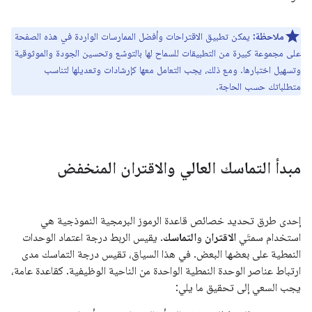
ملاحظة:
يمكن تطبيق الاقتراحات وأفضل الممارسات الواردة في هذه الصفحة
على مجموعة كبيرة من التطبيقات للسماح لها بالتوسّع وتحسين الجودة والموثوقية
وتسهيل اختبارها. ومع ذلك، يجب التعامل معها كإرشادات وتعديلها لتناسب
متطلباتك حسب الحاجة.
مبدأ التماسك العالي والاقتران المنخفض
إحدى طرق تحديد خصائص قاعدة الرموز البرمجية النموذجية هي
استخدام سمتَي
الاقتران
و
التماسك
. يقيس الربط درجة اعتماد الوحدات
النمطية على بعضها البعض. في هذا السياق، تقيس درجة التماسك مدى
ارتباط عناصر الوحدة النمطية الواحدة من الناحية الوظيفية. كقاعدة عامة،
يجب السعي إلى تحقيق ما يلي: