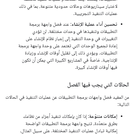
لاختبار سيناريوهات وحالات حدودية متنوعة، بما في ذلك
عمليات التنفيذ التجريبية.
تحسين أداء عملية الإنشاء
: عند فصل واجهة برمجة
التطبيقات وتنفيذها في وحدات مختلفة، لن تؤدي
التغييرات في وحدة التنفيذ إلى إجبار نظام الإنشاء على
إعادة تجميع الوحدات التي تعتمد على وحدة واجهة برمجة
التطبيقات. ويؤدي ذلك إلى تقليل أوقات الإنشاء وزيادة
الإنتاجية، خاصةً في المشاريع الكبيرة التي يمكن أن تكون
فيها أوقات الإنشاء كبيرة.
الحالات التي يجب فيها الفصل
من المفيد فصل واجهات برمجة التطبيقات عن عمليات التنفيذ في الحالات
التالية:
إمكانات متنوّعة
: إذا كان بإمكانك تنفيذ أجزاء من نظامك
بطرق متعدّدة، تتيح واجهة برمجة التطبيقات الواضحة
إمكانية تبادل عمليات التنفيذ المختلفة. على سبيل المثال،