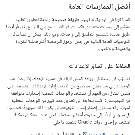
أفضل الممارسات العامة
كما ذكرنا في البداية، لا توجد طريقة صحيحة واحدة لتطوير تطبيق
مقسّم إلى وحدات متعددة، فكما تتوفّر العديد من بنى البرامج، تتوفّر أيضًا
طرق عديدة لتقسيم التطبيق إلى وحدات. ومع ذلك، يمكن أن تساعدك
التوصيات العامة التالية في جعل الرموز البرمجية أكثر قابلية للقراءة
والصيانة والاختبار.
الحفاظ على اتساق الإعدادات
تتسبّب كل وحدة في زيادة الحمل الزائد في عملية الإعداد. إذا وصل عدد
الوحدات إلى حد معيّن، سيصبح من الصعب إدارة الإعدادات المتسقة. على
سبيل المثال، من المهم أن تستخدم الوحدات النمطية إصدارات متوافقة
من التبعيات. إذا كنت بحاجة إلى تعديل عدد كبير من الوحدات النمطية
لمجرّد رفع مستوى إصدار إحدى التبعيات، لن يكون ذلك مجهودًا فحسب،
بل سيؤدي أيضًا إلى حدوث أخطاء محتملة. لحلّ هذه المشكلة، يمكنك
استخدام إحدى أدوات Gradle لتنفيذ ما يلي:
فهارس الإصدارات
هي قائمة آمنة من حيث النوع