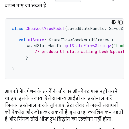
वापस पाए जा सकते हैं.
class
CheckoutViewModel
(
savedStateHandle
:
SavedSta
val
uiState
:
StateFlow<CheckoutUiState>
=
savedStateHandle
.
getStateFlow<String>
(
"bookI
// produce UI state calling bookReposito
}
…
}
आपको नेविगेशन के तर्कों के तौर पर ऑब्जेक्ट पास नहीं करने
चाहिए. इसके बजाय, ऐसे सामान्य आईडी का इस्तेमाल करें
जिनका इस्तेमाल करके सुविधाएं, डेटा लेयर से ज़रूरी संसाधनों
को ऐक्सेस और लोड कर सकती हैं. इस तरह, कपलिंग कम रहती
है और सिंगल सोर्स ऑफ़ ट्रुथ सिद्धांत का उल्लंघन नहीं होता.