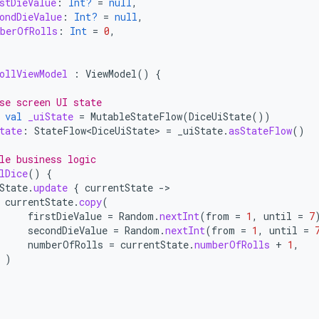
stDieValue
:
Int?
=
null
,
ondDieValue
:
Int?
=
null
,
berOfRolls
:
Int
=
0
,
ollViewModel
:
ViewModel
()
{
se screen UI state
val
_uiState
=
MutableStateFlow
(
DiceUiState
())
tate
:
StateFlow<DiceUiState>
=
_uiState
.
asStateFlow
()
le business logic
lDice
()
{
State
.
update
{
currentState
-
currentState
.
copy
(
firstDieValue
=
Random
.
nextInt
(
from
=
1
,
until
=
7
secondDieValue
=
Random
.
nextInt
(
from
=
1
,
until
=
numberOfRolls
=
currentState
.
numberOfRolls
+
1
,
)