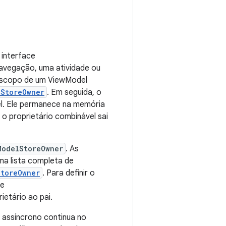
 interface
navegação, uma atividade ou
o escopo de um ViewModel
lStoreOwner
. Em seguida, o
l. Ele permanece na memória
o proprietário combinável sai
ModelStoreOwner
. As
ma lista completa de
StoreOwner
. Para definir o
se
ietário ao pai.
 assíncrono continua no