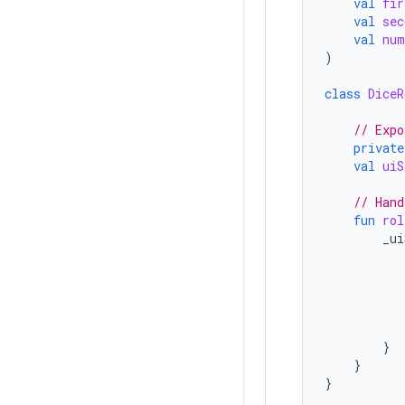
val
fir
val
sec
val
num
)
class
DiceR
// Expo
private
val
uiS
// Hand
fun
rol
_ui
}
}
}