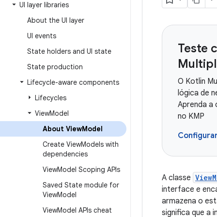
UI layer libraries
About the UI layer
UI events
Teste 
State holders and UI state
Multip
State production
O Kotlin Mu
Lifecycle-aware components
lógica de 
Lifecycles
Aprenda a 
View
Model
no KMP
About View
Model
Configura
Create View
Models with
dependencies
View
Model Scoping APIs
A classe
ViewM
Saved State module for
interface e enc
View
Model
armazena o est
View
Model APIs cheat
significa que a