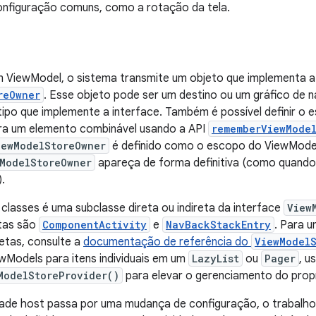
nfiguração comuns, como a rotação da tela.
m ViewModel, o sistema transmite um objeto que implementa a
reOwner
. Esse objeto pode ser um destino ou um gráfico de 
tipo que implemente a interface. Também é possível definir 
ra um elemento combinável usando a API
rememberViewMode
iewModelStoreOwner
é definido como o escopo do ViewMode
ModelStoreOwner
apareça de forma definitiva (como quando 
.
 classes é uma subclasse direta ou indireta da interface
View
etas são
ComponentActivity
e
NavBackStackEntry
. Para u
retas, consulte a
documentação de referência do
ViewModel
wModels para itens individuais em um
LazyList
ou
Pager
, u
ModelStoreProvider()
para elevar o gerenciamento do propr
dade host passa por uma mudança de configuração, o trabalho