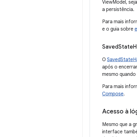
ViewModel, seja
a persistência.
Para mais info
e o guia sobre
e
Saved
State
H
O
SavedStateH
após o encerra
mesmo quando o
Para mais info
Compose
.
Acesso à ló
Mesmo que a gr
interface tamb