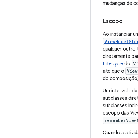
mudanças de co
Escopo
Ao instanciar u
ViewModelSto
qualquer outro 
diretamente pa
Lifecycle
do
V
até que o
View
da composição)
Um intervalo de
subclasses dir
subclasses indi
escopo das Vie
rememberView
Quando a ativi