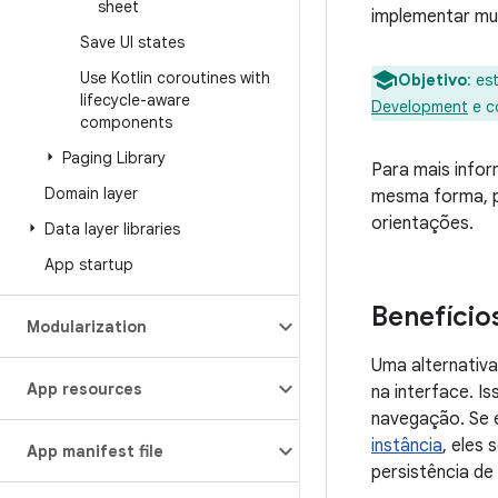
sheet
implementar mud
Save UI states
Use Kotlin coroutines with
Objetivo
:
est
lifecycle-aware
Development
e c
components
Paging Library
Para mais info
Domain layer
mesma forma, p
orientações.
Data layer libraries
App startup
Benefício
Modularization
Uma alternativ
App resources
na interface. I
navegação. Se
instância
, eles
App manifest file
persistência de