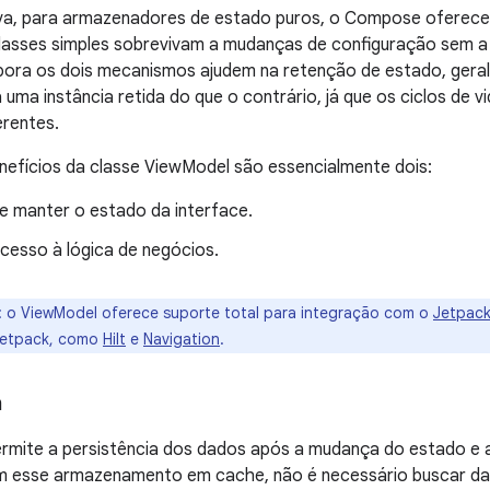
va, para armazenadores de estado puros, o Compose oferec
lasses simples sobrevivam a mudanças de configuração sem a 
ora os dois mecanismos ajudem na retenção de estado, geral
uma instância retida do que o contrário, já que os ciclos de
erentes.
enefícios da classe ViewModel são essencialmente dois:
te manter o estado da interface.
cesso à lógica de negócios.
:
o ViewModel oferece suporte total para integração com o
Jetpac
Jetpack, como
Hilt
e
Navigation
.
a
rmite a persistência dos dados após a mudança do estado e a
 esse armazenamento em cache, não é necessário buscar d