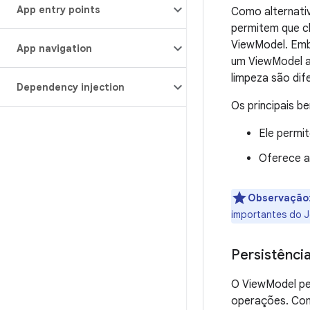
App entry points
Como alternati
permitem que c
ViewModel. Emb
App navigation
um ViewModel a 
limpeza são dif
Dependency injection
Os principais b
Ele permi
Oferece a
Observação
importantes do 
Persistênci
O ViewModel pe
operações. Com