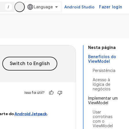
/
Android Studio
Fazer login
Nesta página
Benefícios do
ViewModel
Persistência
Acesso à
lógica de
negócios
Isso foi útil?
Implementar um
ViewModel
Usar
arte do
Android Jetpack
.
corrotinas
com o
ViewModel