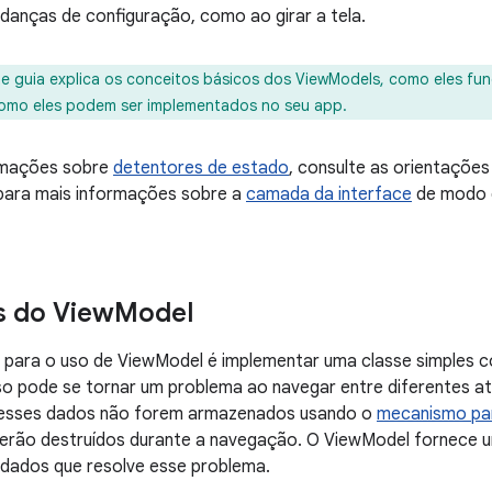
anças de configuração, como ao girar a tela.
e guia explica os conceitos básicos dos ViewModels, como eles f
omo eles podem ser implementados no seu app.
rmações sobre
detentores de estado
, consulte as orientaçõe
ara mais informações sobre a
camada da interface
de modo g
s do View
Model
a para o uso de ViewModel é implementar uma classe simples
sso pode se tornar um problema ao navegar entre diferentes at
 esses dados não forem armazenados usando o
mecanismo par
 serão destruídos durante a navegação. O ViewModel fornece 
 dados que resolve esse problema.