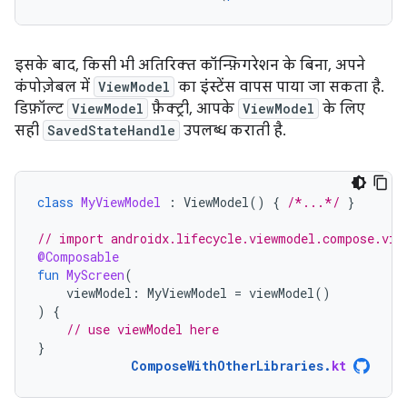
इसके बाद, किसी भी अतिरिक्त कॉन्फ़िगरेशन के बिना, अपने
कंपोज़ेबल में
ViewModel
का इंस्टेंस वापस पाया जा सकता है.
डिफ़ॉल्ट
ViewModel
फ़ैक्ट्री, आपके
ViewModel
के लिए
सही
SavedStateHandle
उपलब्ध कराती है.
class
MyViewModel
:
ViewModel
()
{
/*...*/
}
// import androidx.lifecycle.viewmodel.compose.vie
@Composable
fun
MyScreen
(
viewModel
:
MyViewModel
=
viewModel
()
)
{
// use viewModel here
}
ComposeWithOtherLibraries
.
kt