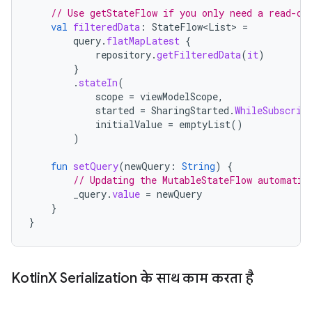
// Use getStateFlow if you only need a read-on
val
filteredData
:
StateFlow
<
List
>
=
query
.
flatMapLatest
{
repository
.
getFilteredData
(
it
)
}
.
stateIn
(
scope
=
viewModelScope
,
started
=
SharingStarted
.
WhileSubscrib
initialValue
=
emptyList
()
)
fun
setQuery
(
newQuery
:
String
)
{
// Updating the MutableStateFlow automatic
_query
.
value
=
newQuery
}
}
Kotlin
X Serialization के साथ काम करता है