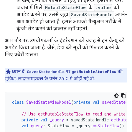
लिखने, दोनों का ऐक्सेस चाहिए, तो इसका इस्तेमाल करें.
जवाब में मिले
MutableStateFlow
के
.value
को
अपडेट करने पर, उससे जुड़ा
SavedStateHandle
अपने-
आप अपडेट हो जाता है. इससे आपको मैन्युअल तरीके से
कुंजी सेट करने की ज़रूरत नहीं पड़ती.
आम तौर पर, उपयोगकर्ता के इंटरैक्शन की वजह से इन वैल्यू को
अपडेट किया जाता है. जैसे, डेटा की सूची को फ़िल्टर करने के
लिए क्वेरी डालना.
ध्यान दें:
पर
की
SavedStateHandle
getMutableStateFlow
सुविधा, लाइफ़साइकल के वर्शन 2.9.0 में जोड़ी गई थी.
class
SavedStateViewModel
(
private
val
savedStateHa
// Use getMutableStateFlow to read and write t
private
val
_query
=
savedStateHandle
.
getMutab
val
query
:
StateFlow
=
_query
.
asStateFlow
()