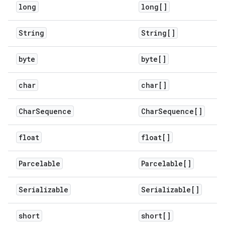
long
long[]
String
String[]
byte
byte[]
char
char[]
Char
Sequence
Char
Sequence[]
float
float[]
Parcelable
Parcelable[]
Serializable
Serializable[]
short
short[]