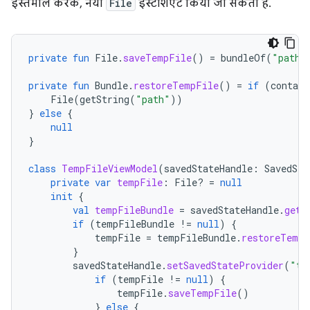
इस्तेमाल करके, नया
File
इंस्टैंशिएट किया जा सकता है.
private
fun
File
.
saveTempFile
()
=
bundleOf
(
"path"
private
fun
Bundle
.
restoreTempFile
()
=
if
(
contain
File
(
getString
(
"path"
))
}
else
{
null
}
class
TempFileViewModel
(
savedStateHandle
:
SavedSta
private
var
tempFile
:
File? 
=
null
init
{
val
tempFileBundle
=
savedStateHandle
.
get<
if
(
tempFileBundle
!=
null
)
{
tempFile
=
tempFileBundle
.
restoreTempF
}
savedStateHandle
.
setSavedStateProvider
(
"te
if
(
tempFile
!=
null
)
{
tempFile
.
saveTempFile
()
}
else
{