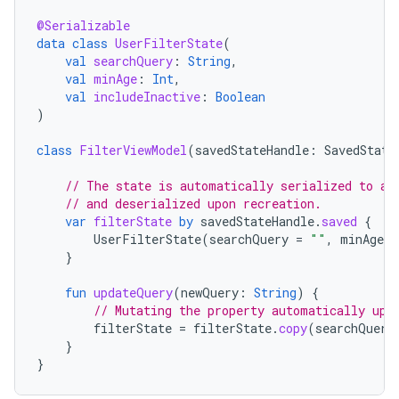
@Serializable
data
class
UserFilterState
(
val
searchQuery
:
String
,
val
minAge
:
Int
,
val
includeInactive
:
Boolean
)
class
FilterViewModel
(
savedStateHandle
:
SavedState
// The state is automatically serialized to a 
// and deserialized upon recreation.
var
filterState
by
savedStateHandle
.
saved
{
UserFilterState
(
searchQuery
=
""
,
minAge
=
}
fun
updateQuery
(
newQuery
:
String
)
{
// Mutating the property automatically upd
filterState
=
filterState
.
copy
(
searchQuery
}
}