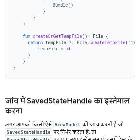
Bundle
()
}
}
}
fun
createOrGetTempFile
():
File
{
return
tempFile
?:
File
.
createTempFile
(
"tem
tempFile
=
it
}
}
}
जांच में Saved
State
Handle का इस्तेमाल
करना
अगर आपको किसी ऐसे
ViewModel
की जांच करनी है जो
SavedStateHandle
पर निर्भर करता है, तो
SavedStateHandle
का एक नया इंस्टेंस बनाएं. इसमें टेस्ट के