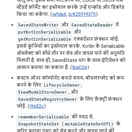
चालू करें. इससे सभी प्लैटफ़ॉर्म पर, CBOR या JSON जैसे
स्टैंडर्ड फ़ॉर्मैट का इस्तेमाल करके उन्हें एन्कोड और डिकोड
किया जा सकेगा. (
Iafda4
,
b/425919375
)
SavedStateWriter
और
SavedStateReader
में
putKotlinSerializable
और
getKotlinSerializable
एक्सटेंशन फ़ंक्शन जोड़ें.
इससे कुंजियों का इस्तेमाल करके, Kotlin के Serializable
ऑब्जेक्ट को सीधे तौर पर सेव और वापस पाने की अनुमति
मिलती है. साथ ही, SavedState API के साथ इंटिग्रेशन को
आसान बनाया जा सकता है. (
Iba02e
)
कस्टम ओनर कॉम्पोनेंट बनाते समय, बॉयलरप्लेट को कम
करने के लिए
LifecycleOwner
,
ViewModelStoreOwner
, और
SavedStateRegistryOwner
के लिए फ़ैक्ट्री फ़ंक्शन
जोड़ें. (
I9682c
)
rememberSerializable
की मदद से,
SnapshotStateSet
(
mutableStateSetOf()
के
ज़रिए बनाया गया) को सेव करने और वापस लाने की