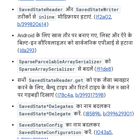
SavedStateReader
और
SavedStateWriter
तरीकों से
inline
मॉडिफ़ायर हटाएं. (
If2a02
,
b/399820614
)
Android के लिए खास तौर पर बनाए गए, लिस्ट और ऐरे के
बिल्ट-इन सीरियलाइज़र को सार्वजनिक एपीआई से हटाना
(
Ida293
)
SparseParcelableArraySerializer
को
SparseArraySerializer
से बदलें (
I91de8
)
सभी
SavedStateReader.get
को एक जैसा व्यवहार
करने के लिए, वैल्यू टाइप और रिटर्न टाइप के मेल न खाने
पर गड़बड़ी दिखाएं (
I78c4a
,
b/399317598
)
SavedState*Delegates
का नाम बदलकर
SavedState*Delegate
करें. (
I8589b
,
b/399629301
)
SavedStateConfig
का नाम बदलकर
SavedStateConfiguration
करें. (
I043a5
,