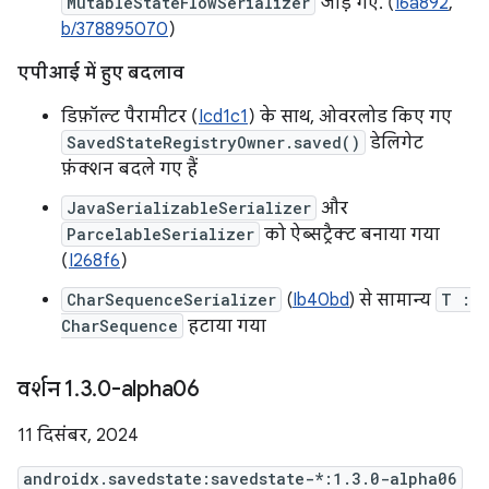
MutableStateFlowSerializer
जोड़े गए. (
I6a892
,
b/378895070
)
एपीआई में हुए बदलाव
डिफ़ॉल्ट पैरामीटर (
Icd1c1
) के साथ, ओवरलोड किए गए
SavedStateRegistryOwner.saved()
डेलिगेट
फ़ंक्शन बदले गए हैं
JavaSerializableSerializer
और
ParcelableSerializer
को ऐब्सट्रैक्ट बनाया गया
(
I268f6
)
CharSequenceSerializer
(
Ib40bd
) से सामान्य
T :
CharSequence
हटाया गया
वर्शन 1
.
3
.
0-alpha06
11 दिसंबर, 2024
androidx.savedstate:savedstate-*:1.3.0-alpha06