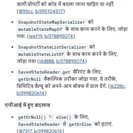
वाली प्रॉपर्टी को कोड में बदला जाना चाहिए या नहीं.
(
I893cc
,
b/395104517
)
SnapshotStateMapSerializer
को
mutableStateMapOf
के साथ काम करने के लिए, जोड़ा
गया. (
Ie6f19
,
b/378895074
)
SnapshotStateListSerializer
को
mutableStateListOf
के साथ काम करने के लिए,
जोड़ा गया (
I4d888
,
b/378895074
)
SavedStateReader.get
वैरिएंट के लिए,
getOrNull
वैकल्पिक तरीका जोड़ा गया. ये तरीके,
प्रिमिटिव वैल्यू को अपने-आप बॉक्स में डाल देंगे. (
I6228c
,
b/399820614
)
एपीआई में हुए बदलाव
getOrNull() ?: else()
के लिए,
SavedStateReader
से
getOrElse
को हटाएं.
(
I87317
,
b/399820614
)