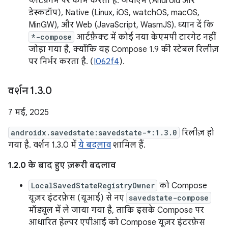
प्लैटफ़ॉर्म पर काम करता है: जेवीएम (Android और
डेस्कटॉप), Native (Linux, iOS, watchOS, macOS,
MinGW), और Web (JavaScript, WasmJS). ध्यान दें कि
*-compose
आर्टफ़ैक्ट में कोई नया केएमपी टारगेट नहीं
जोड़ा गया है, क्योंकि यह Compose 1.9 की स्टेबल रिलीज़
पर निर्भर करता है. (
I062f4
).
वर्शन 1
.
3
.
0
7 मई, 2025
androidx.savedstate:savedstate-*:1.3.0
रिलीज़ हो
गया है. वर्शन 1.3.0 में
ये बदलाव
शामिल हैं.
1.2.0 के बाद हुए ज़रूरी बदलाव
LocalSavedStateRegistryOwner
को Compose
यूज़र इंटरफ़ेस (यूआई) से नए
savedstate-compose
मॉड्यूल में ले जाया गया है, ताकि इसके Compose पर
आधारित हेल्पर एपीआई को Compose यूज़र इंटरफ़ेस