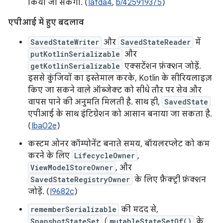
किया जा सकेगा. (
Iafda4
,
b/425919375
)
एपीआई में हुए बदलाव
SavedStateWriter
और
SavedStateReader
में
putKotlinSerializable
और
getKotlinSerializable
एक्सटेंशन फ़ंक्शन जोड़ें.
इससे कुंजियों का इस्तेमाल करके, Kotlin के सीरियलाइज़
किए जा सकने वाले ऑब्जेक्ट को सीधे तौर पर सेव और
वापस पाने की अनुमति मिलती है. साथ ही,
SavedState
एपीआई के साथ इंटिग्रेशन को आसान बनाया जा सकता है.
(
Iba02e
)
कस्टम ओनर कॉम्पोनेंट बनाते समय, बॉयलरप्लेट को कम
करने के लिए
LifecycleOwner
,
ViewModelStoreOwner
, और
SavedStateRegistryOwner
के लिए फ़ैक्ट्री फ़ंक्शन
जोड़ें. (
I9682c
)
rememberSerializable
की मदद से,
SnapshotStateSet
(
mutableStateSetOf()
के