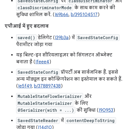
SavedStateConfig
पर
classDiscriminator
और
classDiscriminatorMode
के साथ काम करने की
सुविधा शामिल करें. (
I69b66
,
b/395104517
)
एपीआई में हुए बदलाव
saved()
डेलिगेट (
I39b3a
) में
SavedStateConfig
पैरामीटर जोड़ा गया
यह बिल्ट-इन सीरियलाइज़र को सिंगलटन ऑब्जेक्ट
बनाता है (
Ifeee4
)
SavedStateConfig
प्रॉपर्टी अब सार्वजनिक हैं. इससे
अन्य मॉड्यूल इन कॉन्फ़िगरेशन का इस्तेमाल कर सकते हैं.
(
Ie5f49
,
b/378897438
)
MutableStateFlowSerializer
और
MutableStateSerializer
के लिए
@Serializer(with = ...)
की सुविधा (
I90953
)
SavedStateReader
में
contentDeepToString
जोड़ा गया (
I14d10
)