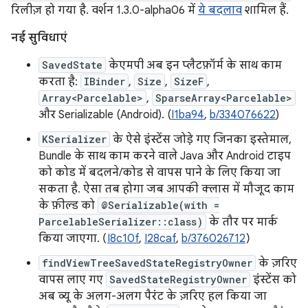
रिलीज़ हो गया है. वर्शन 1.3.0-alpha06 में
ये बदलाव
शामिल हैं.
नई सुविधाएं
SavedState
केएमपी अब इन प्लैटफ़ॉर्म के साथ काम
करता है:
IBinder
,
Size
,
SizeF
,
Array<Parcelable>
,
SparseArray<Parcelable>
और Serializable (Android). (
I1ba94
,
b/334076622
)
KSerializer
के ऐसे इंस्टेंस जोड़े गए जिनका इस्तेमाल,
Bundle के साथ काम करने वाले Java और Android टाइप
को कोड में बदलने/कोड से वापस पाने के लिए किया जा
सकता है. ऐसा तब होगा जब आपकी क्लास में मौजूद काम
के फ़ील्ड को
@Serializable(with =
ParcelableSerializer::class)
के तौर पर मार्क
किया जाएगा. (
I8c10f
,
I28caf
,
b/376026712
)
findViewTreeSavedStateRegistryOwner
के ज़रिए
वापस लाए गए
SavedStateRegistryOwner
इंस्टेंस को
अब व्यू के अलग-अलग पैरंट के ज़रिए हल किया जा