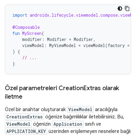
import
androidx.lifecycle.viewmodel.compose.viewMo
@Composable
fun
MyScreen
(
modifier
:
Modifier
=
Modifier
,
viewModel
:
MyViewModel
=
viewModel
(
factory
=
M
)
{
// ...
}
Özel parametreleri Creation
Extras olarak
iletme
Özel bir anahtar oluşturarak
ViewModel
aracılığıyla
CreationExtras
öğenize bağımlılıklar iletebilirsiniz. Bu,
ViewModel
öğenizin
Application
sınıfı ve
APPLICATION_KEY
üzerinden erişilemeyen nesnelere bağlı