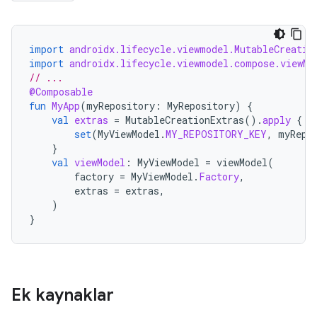
import
androidx.lifecycle.viewmodel.MutableCreatio
import
androidx.lifecycle.viewmodel.compose.viewMo
// ...
@Composable
fun
MyApp
(
myRepository
:
MyRepository
)
{
val
extras
=
MutableCreationExtras
().
apply
{
set
(
MyViewModel
.
MY_REPOSITORY_KEY
,
myRepo
}
val
viewModel
:
MyViewModel
=
viewModel
(
factory
=
MyViewModel
.
Factory
,
extras
=
extras
,
)
}
Ek kaynaklar