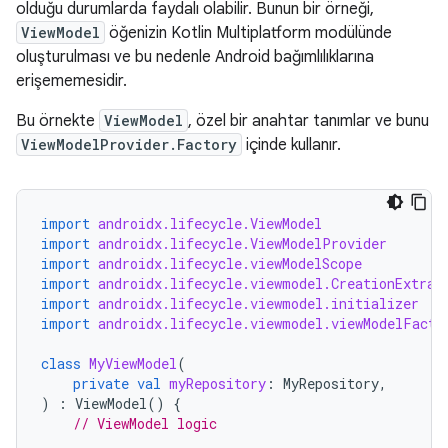
olduğu durumlarda faydalı olabilir. Bunun bir örneği,
ViewModel
öğenizin Kotlin Multiplatform modülünde
oluşturulması ve bu nedenle Android bağımlılıklarına
erişememesidir.
Bu örnekte
ViewModel
, özel bir anahtar tanımlar ve bunu
ViewModelProvider.Factory
içinde kullanır.
import
androidx.lifecycle.ViewModel
import
androidx.lifecycle.ViewModelProvider
import
androidx.lifecycle.viewModelScope
import
androidx.lifecycle.viewmodel.CreationExtras
import
androidx.lifecycle.viewmodel.initializer
import
androidx.lifecycle.viewmodel.viewModelFacto
class
MyViewModel
(
private
val
myRepository
:
MyRepository
,
)
:
ViewModel
()
{
// ViewModel logic