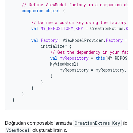
// Define ViewModel factory in a companion obj
companion
object
{
// Define a custom key using the factory f
val
MY_REPOSITORY_KEY
=
CreationExtras
.
Key
val
Factory
:
ViewModelProvider
.
Factory
=
v
initializer
{
// Get the dependency in your fact
val
myRepository
=
this
[
MY_REPOSIT
MyViewModel
(
myRepository
=
myRepository
,
)
}
}
}
}
Doğrudan composable'larınızda
CreationExtras.Key
ile
ViewModel
oluşturabilirsiniz.