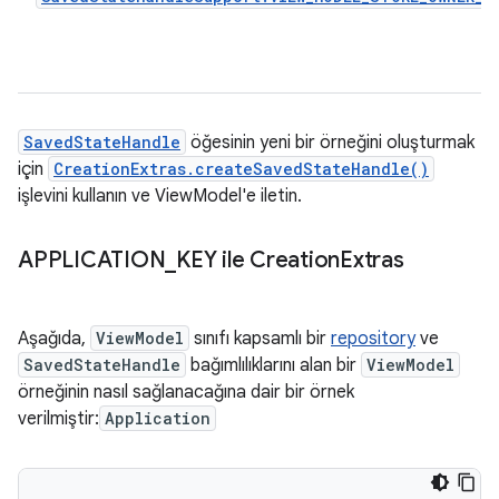
SavedStateHandle
öğesinin yeni bir örneğini oluşturmak
için
CreationExtras.createSavedStateHandle()
işlevini kullanın ve ViewModel'e iletin.
APPLICATION
_
KEY ile Creation
Extras
Aşağıda,
ViewModel
sınıfı kapsamlı bir
repository
ve
SavedStateHandle
bağımlılıklarını alan bir
ViewModel
örneğinin nasıl sağlanacağına dair bir örnek
verilmiştir:
Application