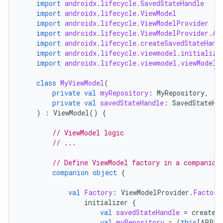
import
androidx.lifecycle.SavedStateHandle
import
androidx.lifecycle.ViewModel
import
androidx.lifecycle.ViewModelProvider
import
androidx.lifecycle.ViewModelProvider.An
import
androidx.lifecycle.createSavedStateHand
import
androidx.lifecycle.viewmodel.initialize
import
androidx.lifecycle.viewmodel.viewModelF
class
MyViewModel
(
private
val
myRepository
:
MyRepository
,
private
val
savedStateHandle
:
SavedStateHa
)
:
ViewModel
()
{
// ViewModel logic
// ...
// Define ViewModel factory in a companion
companion
object
{
val
Factory
:
ViewModelProvider
.
Factory
initializer
{
val
savedStateHandle
=
createS
val
myRepository
=
(
this
[
APPLI