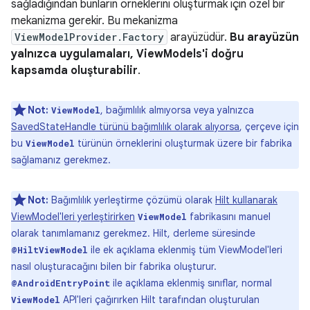
sağladığından bunların örneklerini oluşturmak için özel bir
mekanizma gerekir. Bu mekanizma
ViewModelProvider.Factory
arayüzüdür.
Bu arayüzün
yalnızca uygulamaları, ViewModels'i doğru
kapsamda oluşturabilir
.
Not:
, bağımlılık almıyorsa veya yalnızca
ViewModel
SavedStateHandle türünü bağımlılık olarak alıyorsa
, çerçeve için
bu
türünün örneklerini oluşturmak üzere bir fabrika
ViewModel
sağlamanız gerekmez.
Not:
Bağımlılık yerleştirme çözümü olarak
Hilt kullanarak
ViewModel'leri yerleştirirken
fabrikasını manuel
ViewModel
olarak tanımlamanız gerekmez. Hilt, derleme süresinde
ile ek açıklama eklenmiş tüm ViewModel'leri
@HiltViewModel
nasıl oluşturacağını bilen bir fabrika oluşturur.
ile açıklama eklenmiş sınıflar, normal
@AndroidEntryPoint
API'leri çağırırken Hilt tarafından oluşturulan
ViewModel