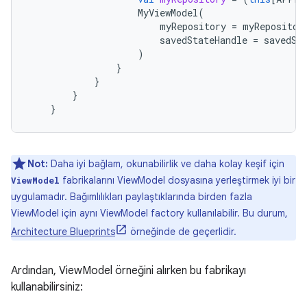
MyViewModel
(
myRepository
=
myRepositor
savedStateHandle
=
savedSt
)
}
}
}
}
Not:
Daha iyi bağlam, okunabilirlik ve daha kolay keşif için
fabrikalarını ViewModel dosyasına yerleştirmek iyi bir
ViewModel
uygulamadır. Bağımlılıkları paylaştıklarında birden fazla
ViewModel için aynı ViewModel factory kullanılabilir. Bu durum,
Architecture Blueprints
örneğinde de geçerlidir.
Ardından, ViewModel örneğini alırken bu fabrikayı
kullanabilirsiniz: