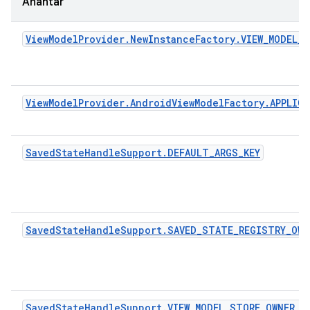
Anahtar
ViewModelProvider.NewInstanceFactory.VIEW_MODEL_K
ViewModelProvider.AndroidViewModelFactory.APPLICA
SavedStateHandleSupport.DEFAULT_ARGS_KEY
SavedStateHandleSupport.SAVED_STATE_REGISTRY_OWN
SavedStateHandleSupport.VIEW_MODEL_STORE_OWNER_K