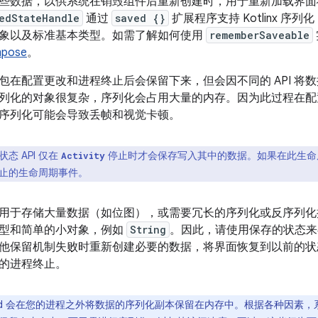
存储一些数据，以供系统在销毁组件后重新创建时，用于重新加载界
edStateHandle
通过
saved {}
扩展程序支持 Kotlinx 
象以及标准基本类型。如需了解如何使用
rememberSaveable
mpose
。
包在配置更改和进程终止后会保留下来，但会因不同的 API 将
列化的对象很复杂，序列化会占用大量的内存。因为此过程在配
序列化可能会导致丢帧和视觉卡顿。
态 API 仅在
停止时才会保存写入其中的数据。如果在此生命
Activity
止的生命周期事件。
用于存储大量数据（如位图），或需要冗长的序列化或反序列化
型和简单的小对象，例如
String
。因此，请使用保存的状态来
其他保留机制失败时重新创建必要的数据，将界面恢复到以前的
的进程终止。
roid 会在您的进程之外将数据的序列化副本保留在内存中。根据各种因素