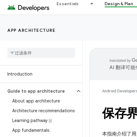
Essentials
Design & Plan
APP ARCHITECTURE
AI 翻译可
Introduction
Guide to app architecture
Android Developer
About app architecture
保存
Architecture recommendations
Learning pathway ⍈
App fundamentals
本指南介绍了用