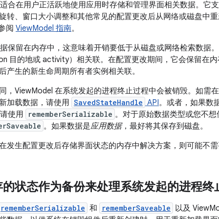
el 非常适合在用户正活跃地使用应用时存储和管理界面相关数据。
旋转、窗口大小调整和其他常见的配置更改后从网络或磁盘中重
请参阅
ViewModel 指南
。
l 将数据保留在内存中，这意味着开销要低于从磁盘或网络检索数据。Vi
ation 目的地或 activity）相关联。在配置更改期间，它会保留在内
后产生的新生命周期所有者实例相关联。
，ViewModel 在系统发起的进程终止过程中会被销毁。如需在 V
新加载数据，请使用
SavedStateHandle
API
。或者，如果数
中，请使用
rememberSerializable
。对于原始数据类型或您不想
erSaveable
。如果数据是
应用数据
，最好将其保存到磁盘。
在发生配置更改后存储界面状态的内存中解决方案，则可能不需要使用 
存的状态作为备份来处理系统发起的进程终
rememberSerializable
和
rememberSaveable
以及 ViewM