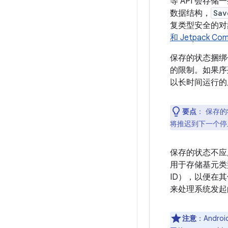
等 API 会
数据结构，
Sav
复类型安全的对
和 Jetpack Co
保存的状态捆绑
的限制。如果序
以长时间运行的
要点
：
保存的状
将推迟到下一个停
保存的状态不应
用于存储基元类
ID），以便在
来处理系统发起
注意
：And