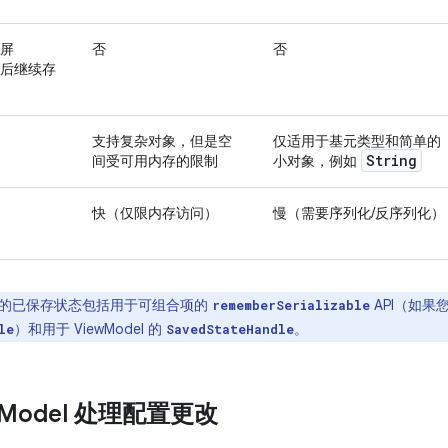
屏
否
否
后继续存
支持复杂对象，但是空
仅适用于基元类型和简单的
String
间受可用内存的限制
小对象，例如
快（仅限内存访问）
慢（需要序列化/反序列化）
的已保存状态包括用于可组合项的
API（如果
rememberSerializable
）和用于 ViewModel 的
。
le
SavedStateHandle
Model 处理配置更改