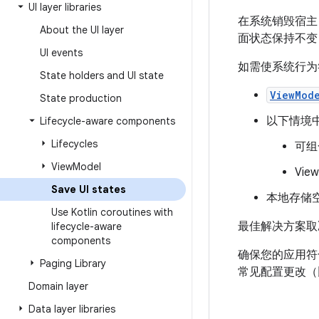
UI layer libraries
在系统销毁宿主 
About the UI layer
面状态保持不变，
UI events
如需使系统行为
State holders and UI state
ViewMod
State production
以下情境
Lifecycle-aware components
Lifecycles
可组
View
Model
Vie
Save UI states
本地存储
Use Kotlin coroutines with
最佳解决方案取
lifecycle-aware
components
确保您的应用符
Paging Library
常见配置更改（
Domain layer
Data layer libraries