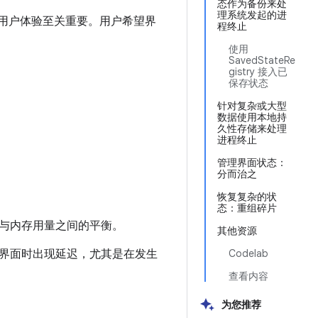
态作为备份来处
理系统发起的进
好的用户体验至关重要。用户希望界
程终止
使用
SavedStateRe
gistry 接入已
保存状态
针对复杂或大型
数据使用本地持
久性存储来处理
进程终止
管理界面状态：
分而治之
恢复复杂的状
态：重组碎片
与内存用量之间的平衡。
其他资源
界面时出现延迟，尤其是在发生
Codelab
查看内容
为您推荐