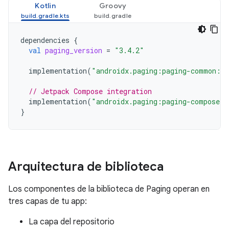
Kotlin
Groovy
dependencies
{
val
paging_version
=
"3.4.2"
implementation
(
"androidx.paging:paging-common:
$
p
// Jetpack Compose integration
implementation
(
"androidx.paging:paging-compose:
$
}
Arquitectura de biblioteca
Los componentes de la biblioteca de Paging operan en
tres capas de tu app:
La capa del repositorio