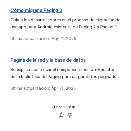
Cómo migrar a Paging 3
Guía a los desarrolladores en el proceso de migración de
una app para Android existente de Paging 2 a Paging 3,
destacando las nuevas funciones y los cambios
Última actualización:
May 11, 2026
significativos.
Página de la red y la base de datos
Se explica cómo usar el componente RemoteMediator
de la biblioteca de Paging para cargar datos paginados
de una red en una base de datos local, lo que
Última actualización:
Apr 21, 2026
proporciona una experiencia del usuario sólida para
condiciones de red poco confiables o uso sin conexión.
Detalla los pasos de implementación para coordinar las
¿Te resultó útil?
cargas de datos, controlar la sincronización de datos y
administrar claves remotas con Room.