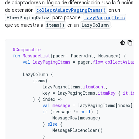
de adaptadores ni lógica de diferenciación. Usa la función
de extensión
collectAsLazyPagingItems()
en un
Flow<PagingData>
para pasar el
LazyPagingItems
que se muestra a
items()
en un
LazyColumn
.
@Composable
fun
MessageList
(
pager
:
Pager<Int
,
Message
>
)
{
val
lazyPagingItems
=
pager
.
flow
.
collectAsLazy
LazyColumn
{
items
(
lazyPagingItems
.
itemCount
,
key
=
lazyPagingItems
.
itemKey
{
it
.
id
)
{
index
-
val
message
=
lazyPagingItems
[
index
]
if
(
message
!=
null
)
{
MessageRow
(
message
)
}
else
{
MessagePlaceholder
()
}