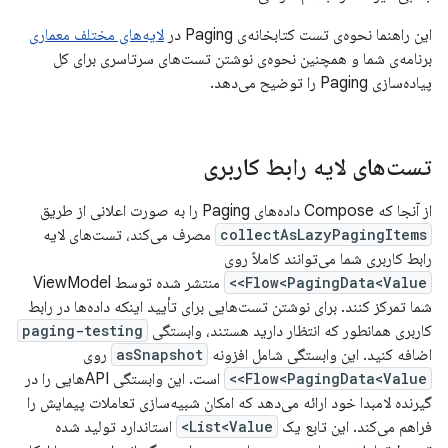
این راهنما نحوه‌ی تست کتابخانه‌ی Paging در
لایه‌های مختلف معماری
برنامه‌ی شما و همچنین نحوه‌ی نوشتن تست‌های سرتاسری برای کل
پیاده‌سازی Paging را توضیح می‌دهد.
تست‌های لایه رابط کاربری
از آنجا که Compose داده‌های Paging را به صورت اعلانی از طریق
collectAsLazyPagingItems
مصرف می‌کند، تست‌های لایه
رابط کاربری شما می‌توانند کاملاً روی
Flow<PagingData<Value>>
منتشر شده توسط ViewModel
شما تمرکز کنند. برای نوشتن تست‌هایی برای تأیید اینکه داده‌ها در رابط
کاربری همانطور که انتظار دارید هستند، وابستگی
paging-testing
اضافه کنید. این وابستگی شامل افزونه
asSnapshot
روی
Flow<PagingData<Value>>
است. این وابستگی APIهایی را در
گیرنده لامبدا خود ارائه می‌دهد که امکان شبیه‌سازی تعاملات پیمایش را
فراهم می‌کند. این تابع یک
List<Value>
استاندارد تولید شده