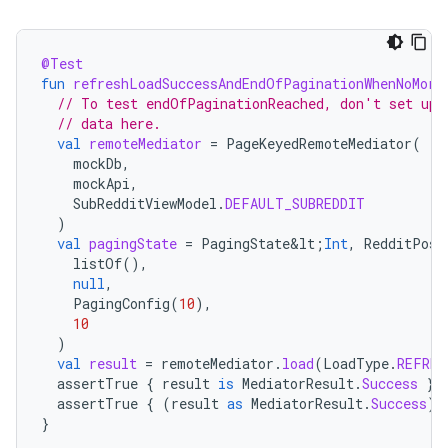
@Test
fun
refreshLoadSuccessAndEndOfPaginationWhenNoMore
// To test endOfPaginationReached, don't set up 
// data here.
val
remoteMediator
=
PageKeyedRemoteMediator
(
mockDb
,
mockApi
,
SubRedditViewModel
.
DEFAULT_SUBREDDIT
)
val
pagingState
=
PagingState&lt
;
Int
,
RedditPost
listOf
(),
null
,
PagingConfig
(
10
),
10
)
val
result
=
remoteMediator
.
load
(
LoadType
.
REFRES
assertTrue
{
result
is
MediatorResult
.
Success
}
assertTrue
{
(
result
as
MediatorResult
.
Success
).
}