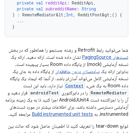
private
val
redditApi
:
RedditApi
,
private
val
subredditName
:
String
)
:
RemoteMediator&lt
;
Int
,
RedditPost&gt
;()
{
...
}
شما می‌توانید رابط Retrofit و رشته جستجو را همانطور که در بخش
تست‌های PagingSource
نشان داده شده است، ارائه دهید. ارائه یک
نسخه آزمایشی (mock) از پایگاه داده Room بسیار پیچیده است،
بنابراین ارائه یک
پیاده‌سازی درون حافظه‌ای
از پایگاه داده به جای یک
نسخه آزمایشی کامل می‌تواند آسان‌تر باشد. از آنجا که ایجاد یک پایگاه
داده Room به یک شیء
Context
نیاز دارد، باید این تست
RemoteMediator
را در دایرکتوری
androidTest
قرار دهید و
آن را با اجراکننده تست AndroidJUnit4 اجرا کنید تا به یک زمینه برنامه
آزمایشی دسترسی داشته باشد. برای اطلاعات بیشتر در مورد تست‌های
instrumented، به
Build instrumented unit tests
مراجعه کنید.
توابع tear-down را تعریف کنید تا اطمینان حاصل شود که حالت بین