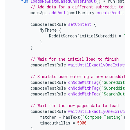
fun
loadsNewDataBasedOnUserInput
()
=
runTest
{
// Add data for a different subreddit to t
mockApi
.
addPost
(
postFactory
.
createRedditPo
composeTestRule
.
setContent
{
MyTheme
{
RedditScreen
(
initialSubreddit
=
"a
}
}
// Wait for the initial load to finish
composeTestRule
.
waitUntilExactlyOneExists
(
// Simulate user entering a new subreddit 
composeTestRule
.
onNodeWithTag
(
"SubredditIn
composeTestRule
.
onNodeWithTag
(
"SubredditIn
composeTestRule
.
onNodeWithTag
(
"SearchButto
// Wait for the new paged data to load
composeTestRule
.
waitUntilExactlyOneExists
(
matcher
=
hasText
(
"Compose Testing"
),
timeoutMillis
=
5000
)