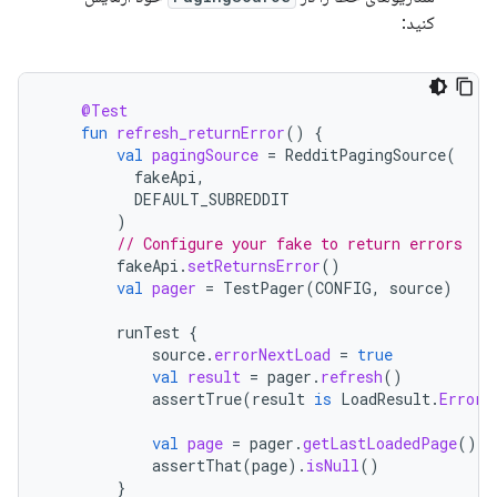
کنید:
@Test
fun
refresh_returnError
()
{
val
pagingSource
=
RedditPagingSource
(
fakeApi
,
DEFAULT_SUBREDDIT
)
// Configure your fake to return errors
fakeApi
.
setReturnsError
()
val
pager
=
TestPager
(
CONFIG
,
source
)
runTest
{
source
.
errorNextLoad
=
true
val
result
=
pager
.
refresh
()
assertTrue
(
result
is
LoadResult
.
Error
)
val
page
=
pager
.
getLastLoadedPage
()
assertThat
(
page
).
isNull
()
}