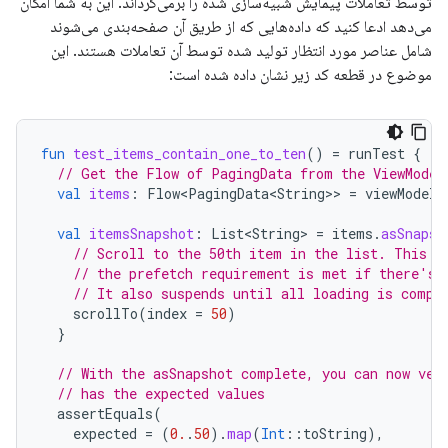
توسط تعاملات پیمایش شبیه‌سازی شده را برمی‌گرداند. این به شما امکان
می‌دهد ادعا کنید که داده‌هایی که از طریق آن صفحه‌بندی می‌شوند
شامل عناصر مورد انتظار تولید شده توسط آن تعاملات هستند. این
موضوع در قطعه کد زیر نشان داده شده است:
fun
test_items_contain_one_to_ten
()
=
runTest
{
// Get the Flow of PagingData from the ViewModel
val
items
:
Flow<PagingData<String>
>
=
viewModel
.
val
itemsSnapshot
:
List<String>
=
items
.
asSnapsh
// Scroll to the 50th item in the list. This w
// the prefetch requirement is met if there's 
// It also suspends until all loading is compl
scrollTo
(
index
=
50
)
}
// With the asSnapshot complete, you can now ver
// has the expected values
assertEquals
(
expected
=
(
0.
.
50
).
map
(
Int
::
toString
),