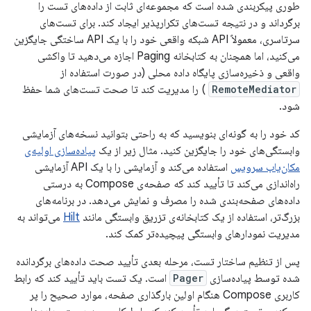
طوری پیکربندی شده است که مجموعه‌ای ثابت از داده‌های تست را
برگرداند و در نتیجه تست‌های تکرارپذیر ایجاد کند. برای تست‌های
سرتاسری، معمولاً API شبکه واقعی خود را با یک API ساختگی جایگزین
می‌کنید، اما همچنان به کتابخانه Paging اجازه می‌دهید تا واکشی
واقعی و ذخیره‌سازی پایگاه داده محلی (در صورت استفاده از
RemoteMediator
) را مدیریت کند تا صحت تست‌های شما حفظ
شود.
کد خود را به گونه‌ای بنویسید که به راحتی بتوانید نسخه‌های آزمایشی
وابستگی‌های خود را جایگزین کنید. مثال زیر از یک
پیاده‌سازی اولیه‌ی
مکان‌یاب سرویس
استفاده می‌کند و آزمایشی را با یک API آزمایشی
راه‌اندازی می‌کند تا تأیید کند که صفحه‌ی Compose به درستی
داده‌های صفحه‌بندی شده را مصرف و نمایش می‌دهد. در برنامه‌های
بزرگ‌تر، استفاده از یک کتابخانه‌ی تزریق وابستگی مانند
Hilt
می‌تواند به
مدیریت نمودارهای وابستگی پیچیده‌تر کمک کند.
پس از تنظیم ساختار تست، مرحله بعدی تأیید صحت داده‌های برگردانده
شده توسط پیاده‌سازی
Pager
است. یک تست باید تأیید کند که رابط
کاربری Compose هنگام اولین بارگذاری صفحه، موارد صحیح را پر