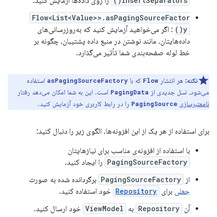
insertSeparators()
را روی داده‌ها آزمایش کنید.
Flow<List<Value>>.asPagingSourceFactor
y()
: اگر می‌خواهید آزمایش کنید که به‌روزرسانی‌های
داده‌هایتان، مانند نوشتن در منبع داده پشتیبان، چگونه بر
خط لوله صفحه‌بندی شما تأثیر می‌گذارد.
نکته:
هر انتشار
که با
استفاده
asPagingSourceFactory
Flow
می‌شود، نسل جدیدی از
است. این به شما امکان می‌دهد رفتار
PagingData
نامعتبرسازی
را در رابط کاربری خود آزمایش کنید.
PagingSource
برای استفاده از هر یک از این افزونه‌ها، الگوی زیر را دنبال کنید:
با استفاده از افزونه‌ی مناسب برای نیازهایتان
PagingSourceFactory
را ایجاد کنید.
از
PagingSourceFactory
برگردانده شده به صورت
جعلی
برای
Repository
خود استفاده کنید.
آن
Repository
به
ViewModel
خود ارسال کنید.