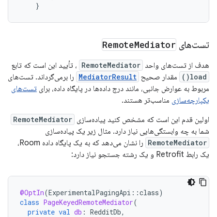
}
تست‌های
Mediator
Remote
هدف از تست‌های واحد
RemoteMediator
، تأیید این است که تابع
load()
مقدار صحیح
MediatorResult
را برمی‌گرداند. تست‌های
مربوط به عوارض جانبی، مانند درج داده‌ها در پایگاه داده، برای
تست‌های
یکپارچه‌سازی
مناسب‌تر هستند.
اولین قدم این است که مشخص کنید پیاده‌سازی
RemoteMediator
شما به چه وابستگی‌هایی نیاز دارد. مثال زیر یک پیاده‌سازی
RemoteMediator
را نشان می‌دهد که به یک پایگاه داده Room،
یک رابط Retrofit و یک رشته جستجو نیاز دارد:
@OptIn
(
ExperimentalPagingApi
::
class
)
class
PageKeyedRemoteMediator
(
private
val
db
:
RedditDb
,