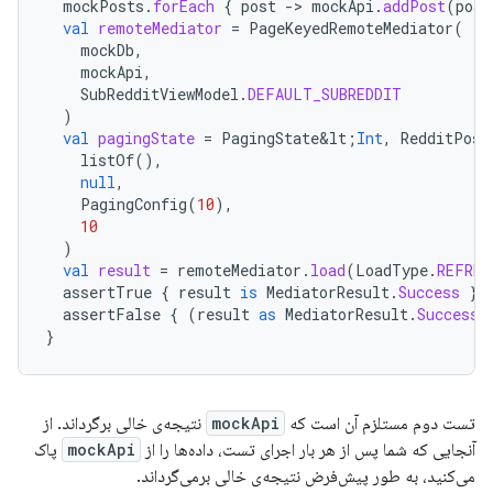
mockPosts
.
forEach
{
post
-
>
mockApi
.
addPost
(
post
val
remoteMediator
=
PageKeyedRemoteMediator
(
mockDb
,
mockApi
,
SubRedditViewModel
.
DEFAULT_SUBREDDIT
)
val
pagingState
=
PagingState&lt
;
Int
,
RedditPost
listOf
(),
null
,
PagingConfig
(
10
),
10
)
val
result
=
remoteMediator
.
load
(
LoadType
.
REFRES
assertTrue
{
result
is
MediatorResult
.
Success
}
assertFalse
{
(
result
as
MediatorResult
.
Success
)
}
تست دوم مستلزم آن است که
mockApi
نتیجه‌ی خالی برگرداند. از
آنجایی که شما پس از هر بار اجرای تست، داده‌ها را از
mockApi
پاک
می‌کنید، به طور پیش‌فرض نتیجه‌ی خالی برمی‌گرداند.