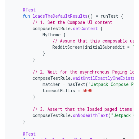
@Test
fun
loadsTheDefaultResults
()
=
runTest
{
// 1. Set the Compose UI content
composeTestRule
.
setContent
{
MyTheme
{
// Assume that this composable use
RedditScreen
(
initialSubreddit
=
"a
}
}
// 2. Wait for the asynchronous Paging loa
composeTestRule
.
waitUntilExactlyOneExists
(
matcher
=
hasText
(
"Jetpack Compose Pag
timeoutMillis
=
5000
)
// 3. Assert that the loaded paged items a
composeTestRule
.
onNodeWithText
(
"Jetpack Co
}
@Test