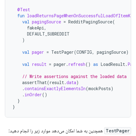
@Test
fun
loadReturnsPageWhenOnSuccessfulLoadOfItemKey
val
pagingSource
=
RedditPagingSource
(
fakeApi
,
DEFAULT_SUBREDDIT
)
val
pager
=
TestPager
(
CONFIG
,
pagingSource
)
val
result
=
pager
.
refresh
()
as
LoadResult
.
Pag
// Write assertions against the loaded data
assertThat
(
result
.
data
)
.
containsExactlyElementsIn
(
mockPosts
)
.
inOrder
()
}
}
TestPager
همچنین به شما امکان می‌دهد موارد زیر را انجام دهید: