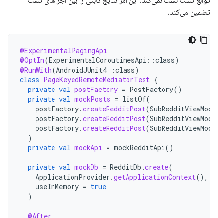
توابع تست نشت نمی‌کند. این امر نتایج ثابتی را بین اجراهای تست
تضمین می‌کند.
@ExperimentalPagingApi
@OptIn
(
ExperimentalCoroutinesApi
::
class
)
@RunWith
(
AndroidJUnit4
::
class
)
class
PageKeyedRemoteMediatorTest
{
private
val
postFactory
=
PostFactory
()
private
val
mockPosts
=
listOf
(
postFactory
.
createRedditPost
(
SubRedditViewMode
postFactory
.
createRedditPost
(
SubRedditViewMode
postFactory
.
createRedditPost
(
SubRedditViewMode
)
private
val
mockApi
=
mockRedditApi
()
private
val
mockDb
=
RedditDb
.
create
(
ApplicationProvider
.
getApplicationContext
(),
useInMemory
=
true
)
@After