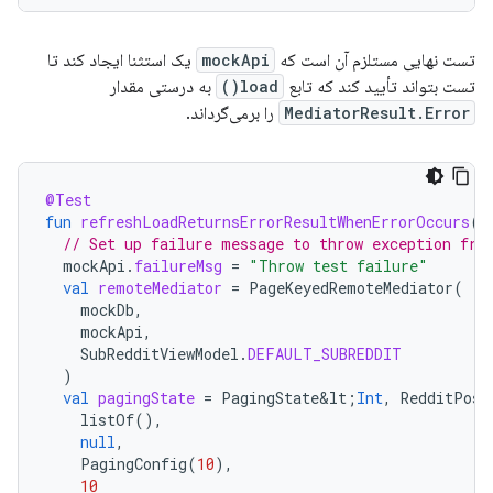
تست نهایی مستلزم آن است که
mockApi
یک استثنا ایجاد کند تا
تست بتواند تأیید کند که تابع
load()
به درستی مقدار
MediatorResult.Error
را برمی‌گرداند.
@Test
fun
refreshLoadReturnsErrorResultWhenErrorOccurs
()
// Set up failure message to throw exception fro
mockApi
.
failureMsg
=
"Throw test failure"
val
remoteMediator
=
PageKeyedRemoteMediator
(
mockDb
,
mockApi
,
SubRedditViewModel
.
DEFAULT_SUBREDDIT
)
val
pagingState
=
PagingState&lt
;
Int
,
RedditPost
listOf
(),
null
,
PagingConfig
(
10
),
10