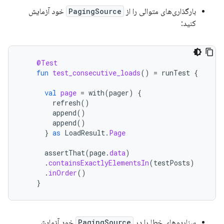
بارگذاری‌های متوالی را از
PagingSource
خود آزمایش
کنید:
@Test
fun
test_consecutive_loads
()
=
runTest
{
val
page
=
with
(
pager
)
{
refresh
()
append
()
append
()
}
as
LoadResult
.
Page
assertThat
(
page
.
data
)
.
containsExactlyElementsIn
(
testPosts
)
.
inOrder
()
}
سناریوهای خطا را در
PagingSource
خود آزمایش