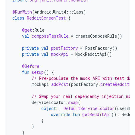
@RunWith
(
AndroidJUnit4
::
class
)
class
RedditScreenTest
{
@get
:
Rule
val
composeTestRule
=
createComposeRule
()
private
val
postFactory
=
PostFactory
()
private
val
mockApi
=
MockRedditApi
()
@Before
fun
setup
()
{
// Pre-populate the mock API with test dat
mockApi
.
addPost
(
postFactory
.
createRedditPo
// Swap your real dependency injection mod
ServiceLocator
.
swap
(
object
:
DefaultServiceLocator
(
useInMe
override
fun
getRedditApi
():
Reddi
}
)
}