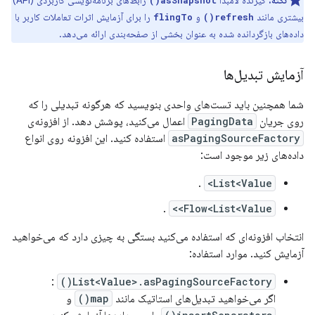
نکته:
گیرنده لامبدا
رابط‌های برنامه‌نویسی کاربردی (API)
asSnapshot()
بیشتری مانند
و
را برای آزمایش اثرات تعاملات کاربر با
flingTo
refresh()
داده‌های بازگردانده شده به عنوان بخشی از صفحه‌بندی ارائه می‌دهد.
آزمایش تبدیل‌ها
شما همچنین باید تست‌های واحدی بنویسید که هرگونه تبدیلی را که
روی جریان
PagingData
اعمال می‌کنید، پوشش دهد. از افزونه‌ی
asPagingSourceFactory
استفاده کنید. این افزونه روی انواع
داده‌های زیر موجود است:
.
List<Value>
.
Flow<List<Value>>
انتخاب افزونه‌ای که استفاده می‌کنید بستگی به چیزی دارد که می‌خواهید
آزمایش کنید. موارد استفاده:
:
List<Value>.asPagingSourceFactory()
اگر می‌خواهید تبدیل‌های استاتیک مانند
map()
و