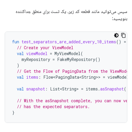
سپس می‌توانید مانند قطعه کد زیر، یک تست برای منطق جداکننده
بنویسید:
fun
test_separators_are_added_every_10_items
()
=
r
// Create your ViewModel
val
viewModel
=
MyViewModel
(
myRepository
=
FakeMyRepository
()
)
// Get the Flow of PagingData from the ViewModel
val
items
:
Flow<PagingData<String>
>
=
viewModel
.
val
snapshot
:
List<String>
=
items
.
asSnapshot
()
// With the asSnapshot complete, you can now ver
// has the expected separators.
}