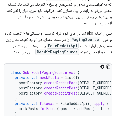
که درخواست‌های سرور و کلاس‌های پاسخ را تعریف می‌کند. یک نسخه
جعلی می‌تواند رابط را پیاده‌سازی کند، هرگونه تابع مورد نیاز را لغو کند
و روش‌های راحتی را برای پیکربندی نحوه واکنش شیء جعلی در
آزمایش‌ها ارائه دهد.
پس از اینکه fakeها در جای خود قرار گرفتند، وابستگی‌ها را تنظیم کرده
و شیء
PagingSource
را در تست مقداردهی اولیه کنید. مثال زیر
مقداردهی اولیه شیء
FakeRedditApi
را با لیستی از پست‌های
تست و آزمایش نمونه
RedditPagingSource
نشان می‌دهد:
class
SubredditPagingSourceTest
{
private
val
mockPosts
=
listOf
(
postFactory
.
createRedditPost
(
DEFAULT_SUBREDDIT
postFactory
.
createRedditPost
(
DEFAULT_SUBREDDIT
postFactory
.
createRedditPost
(
DEFAULT_SUBREDDIT
)
private
val
fakeApi
=
FakeRedditApi
().
apply
{
mockPosts
.
forEach
{
post
-
>
addPost
(
post
)
}
}