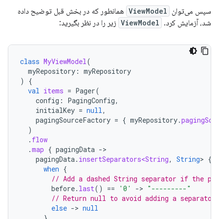
سپس می‌توان
ViewModel
همانطور که در بخش قبل توضیح داده
شد، آزمایش کرد.
ViewModel
زیر را در نظر بگیرید:
class
MyViewModel
(
myRepository
:
myRepository
)
{
val
items
=
Pager
(
config
:
PagingConfig
,
initialKey
=
null
,
pagingSourceFactory
=
{
myRepository
.
pagingSou
)
.
flow
.
map
{
pagingData
-
pagingData
.
insertSeparators<String
,
String
>
{
when
{
// Add a dashed String separator if the pr
before
.
last
()
==
'0'
-
>
"---------"
// Return null to avoid adding a separator
else
-
>
null
}