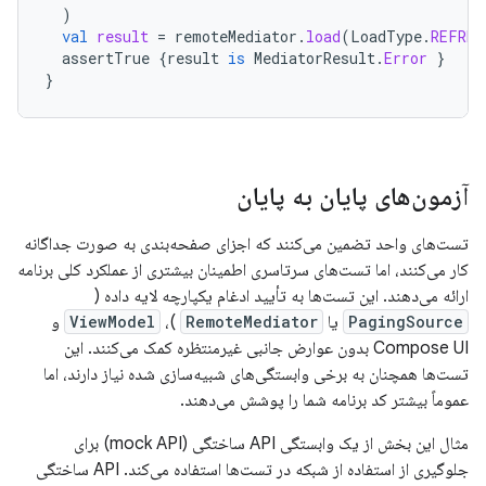
)
val
result
=
remoteMediator
.
load
(
LoadType
.
REFRES
assertTrue
{
result
is
MediatorResult
.
Error
}
}
آزمون‌های پایان به پایان
تست‌های واحد تضمین می‌کنند که اجزای صفحه‌بندی به صورت جداگانه
کار می‌کنند، اما تست‌های سرتاسری اطمینان بیشتری از عملکرد کلی برنامه
ارائه می‌دهند. این تست‌ها به تأیید ادغام یکپارچه لایه داده (
PagingSource
یا
RemoteMediator
)،
ViewModel
و
Compose UI بدون عوارض جانبی غیرمنتظره کمک می‌کنند. این
تست‌ها همچنان به برخی وابستگی‌های شبیه‌سازی شده نیاز دارند، اما
عموماً بیشتر کد برنامه شما را پوشش می‌دهند.
مثال این بخش از یک وابستگی API ساختگی (mock API) برای
جلوگیری از استفاده از شبکه در تست‌ها استفاده می‌کند. API ساختگی