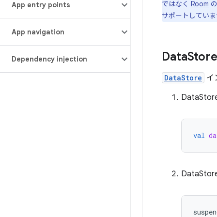
ではなく
Room
の
App entry points
サポートしていま
App navigation
Data
Store
Dependency injection
DataStore
イ
DataS
val
da
DataS
suspen