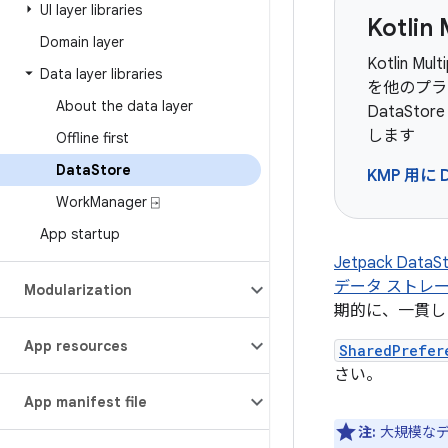
UI layer libraries
Kotlin
Domain layer
Kotlin 
Data layer libraries
を他のプラ
About the data layer
DataSt
します
Offline first
Data
Store
KMP 用に 
Work
Manager ⍈
App startup
Jetpack D
データ ストレ
Modularization
期的に、一貫し
App resources
SharedPrefer
さい。
App manifest file
注:
大規模なデ