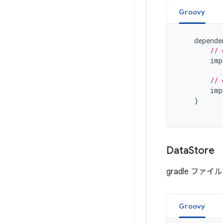
Groovy
depende
// 
imp
// 
imp
}
Data
Store
gradle ファイ
Groovy