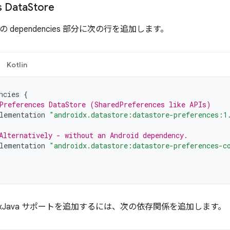
s Data
Store
ルの dependencies 部分に次の行を追加します。
Kotlin
ncies
{
Preferences DataStore (SharedPreferences like APIs)
lementation
"androidx.datastore:datastore-preferences:1
Alternatively - without an Android dependency.
lementation
"androidx.datastore:datastore-preferences-c
xJava サポートを追加するには、次の依存関係を追加します。