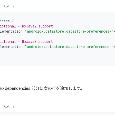
Kotlin
ncies
{
optional - RxJava2 support
lementation
"androidx.datastore:datastore-preferences-r
optional - RxJava3 support
lementation
"androidx.datastore:datastore-preferences-r
ルの dependencies 部分に次の行を追加します。
Kotlin