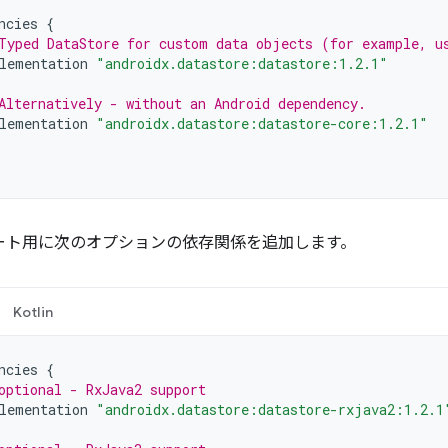
ncies
{
Typed DataStore for custom data objects (for example, u
lementation
"androidx.datastore:datastore:1.2.1"
Alternatively - without an Android dependency.
lementation
"androidx.datastore:datastore-core:1.2.1"
サポート用に次のオプションの依存関係を追加します。
Kotlin
ncies
{
optional - RxJava2 support
lementation
"androidx.datastore:datastore-rxjava2:1.2.1