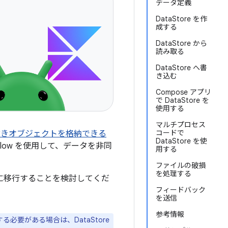
データ定義
DataStore を作
成する
DataStore から
読み取る
DataStore へ書
き込む
Compose アプリ
で DataStore を
使用する
マルチプロセス
コードで
ペアや型付きオブジェクトを格納できる
DataStore を使
ンと Flow を使用して、データを非同
用する
ファイルの破損
を処理する
e に移行することを検討してくだ
フィードバック
を送信
参考情報
要がある場合は、DataStore