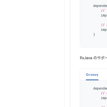
depende
// 
imp
// 
imp
}
RxJava の
Groovy
depende
// 
imp