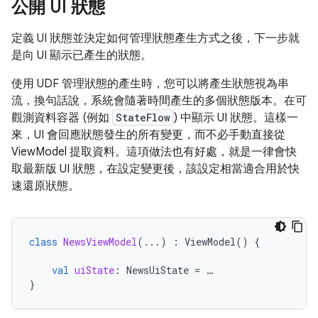
公開 UI 狀態
定義 UI 狀態並決定如何管理狀態產生方式之後，下一步就
是向 UI 顯示已產生的狀態。
使用 UDF 管理狀態的產生時，您可以將產生狀態視為串
流，換句話說，系統會隨著時間產生的多個狀態版本。在可
觀測資料容器 (例如
StateFlow
) 中顯示 UI 狀態。這樣一
來，UI 會回應狀態發生的所有變更，而不必手動直接從
ViewModel 提取資料。這項做法也有好處，就是一律會快
取最新版 UI 狀態，在設定變更後，該設定相當適合用於快
速還原狀態。
class
NewsViewModel
(...)
:
ViewModel
()
{
val
uiState
:
NewsUiState
=
…
}