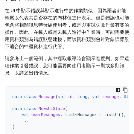
在 UI 中顯示錯誤與顯示進行中的作業類似，因為兩者都能
輕鬆以代表其是否存在的布林值進行表示。但是錯誤也可能
包含將相關訊息轉發給使用者，或是與重試失敗作業有關的
操作。因此，在載入或是未載入進行中作業時，可能需要使
用資料類別為錯誤狀態建模，而該資料類別會針對錯誤背景
下適合的中繼資料進行代管。
請參考上一個範例，其中擷取報導時會顯示進度列。如果這
項作業引發錯誤，您可能需要向使用者顯示一則或多則訊
息，以詳述出錯情況。
data
class
Message
(
val
id
:
Long
,
val
message
:
Stri
data
class
NewsUiState
(
val
userMessages
:
List<Message>
=
listOf
(),
...
)