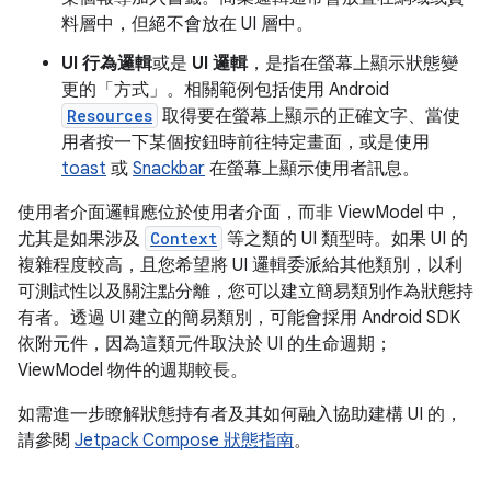
料層中，但絕不會放在 UI 層中。
UI 行為邏輯
或是
UI 邏輯
，是指在螢幕上顯示狀態變
更的「方式」
。相關範例包括使用 Android
Resources
取得要在螢幕上顯示的正確文字、當使
用者按一下某個按鈕時前往特定畫面，或是使用
toast
或
Snackbar
在螢幕上顯示使用者訊息。
使用者介面邏輯應位於使用者介面，而非 ViewModel 中，
尤其是如果涉及
Context
等之類的 UI 類型時。如果 UI 的
複雜程度較高，且您希望將 UI 邏輯委派給其他類別，以利
可測試性以及關注點分離，您可以建立簡易類別作為狀態持
有者
。透過 UI 建立的簡易類別，可能會採用 Android SDK
依附元件，因為這類元件取決於 UI 的生命週期；
ViewModel 物件的週期較長。
如需進一步瞭解狀態持有者及其如何融入協助建構 UI 的，
請參閱
Jetpack Compose 狀態指南
。