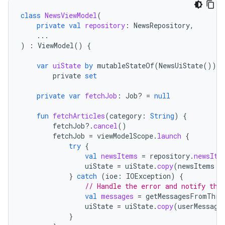
class
NewsViewModel
(
private
val
repository
:
NewsRepository
,
...
)
:
ViewModel
()
{
var
uiState
by
mutableStateOf
(
NewsUiState
())
private
set
private
var
fetchJob
:
Job? 
=
null
fun
fetchArticles
(
category
:
String
)
{
fetchJob
?.
cancel
()
fetchJob
=
viewModelScope
.
launch
{
try
{
val
newsItems
=
repository
.
newsIte
uiState
=
uiState
.
copy
(
newsItems
=
}
catch
(
ioe
:
IOException
)
{
// Handle the error and notify the
val
messages
=
getMessagesFromThro
uiState
=
uiState
.
copy
(
userMessage
}