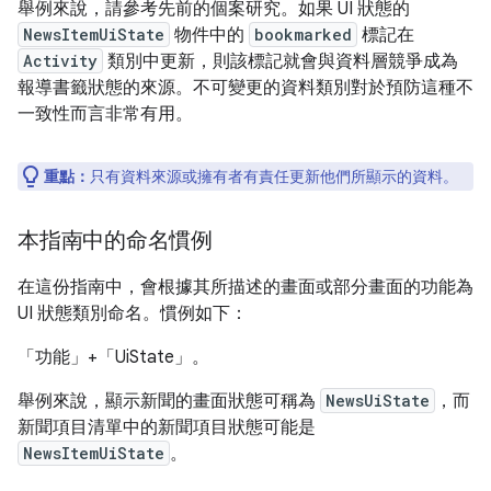
舉例來說，請參考先前的個案研究。如果 UI 狀態的
NewsItemUiState
物件中的
bookmarked
標記在
Activity
類別中更新，則該標記就會與資料層競爭成為
報導書籤狀態的來源。不可變更的資料類別對於預防這種不
一致性而言非常有用。
重點：
只有資料來源或擁有者有責任更新他們所顯示的資料。
本指南中的命名慣例
在這份指南中，會根據其所描述的畫面或部分畫面的功能為
UI 狀態類別命名。慣例如下：
「功能」
+「UiState」
。
舉例來說，顯示新聞的畫面狀態可稱為
NewsUiState
，而
新聞項目清單中的新聞項目狀態可能是
NewsItemUiState
。