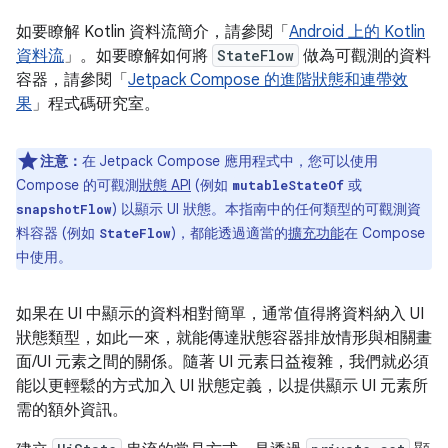
如要瞭解 Kotlin 資料流簡介，請參閱「
Android 上的 Kotlin
資料流
」。如要瞭解如何將
StateFlow
做為可觀測的資料
容器，請參閱「
Jetpack Compose 的進階狀態和連帶效
果
」程式碼研究室。
注意：
在 Jetpack Compose 應用程式中，您可以使用
Compose 的可觀測
狀態 API
(例如
或
mutableStateOf
) 以顯示 UI 狀態。本指南中的任何類型的可觀測資
snapshotFlow
料容器 (例如
)，都能透過適當的
擴充功能
在 Compose
StateFlow
中使用。
如果在 UI 中顯示的資料相對簡單，通常值得將資料納入 UI
狀態類型，如此一來，就能傳達狀態容器排放情形與相關畫
面/UI 元素之間的關係。隨著 UI 元素日益複雜，我們就必須
能以更輕鬆的方式加入 UI 狀態定義，以提供顯示 UI 元素所
需的額外資訊。