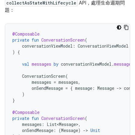
collectAsStateWithLifecycle
API，處理生命週期問
題：
@Composable
private
fun
ConversationScreen
(
conversationViewModel
:
ConversationViewModel
=
)
{
val
messages
by
conversationViewModel
.
messages
ConversationScreen
(
messages
=
messages
,
onSendMessage
=
{
message
:
Message
-
>
conv
)
}
@Composable
private
fun
ConversationScreen
(
messages
:
List<Message>
,
onSendMessage
:
(
Message
)
-
>
Unit