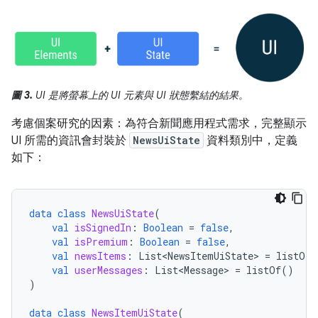
圖 3.
UI 是將螢幕上的 UI 元素與 UI 狀態繫結的結果。
考慮個案研究的因素：為符合新聞應用程式需求，完整顯示
UI 所需的資訊會封裝於
NewsUiState
資料類別中，定義
如下：
data
class
NewsUiState
(
val
isSignedIn
:
Boolean
=
false
,
val
isPremium
:
Boolean
=
false
,
val
newsItems
:
List<NewsItemUiState>
=
listOf
(
val
userMessages
:
List<Message>
=
listOf
()
)
data
class
NewsItemUiState
(