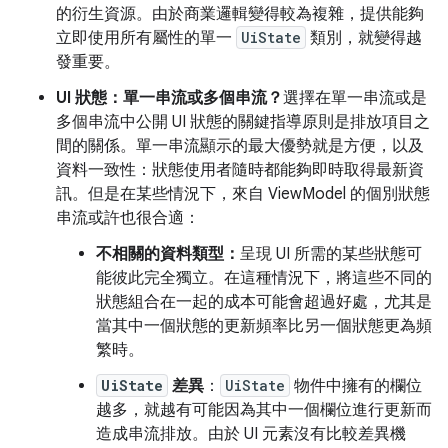
的衍生資源。由於商業邏輯變得較為複雜，提供能夠
立即使用所有屬性的單一
UiState
類別，就變得越
發重要。
UI 狀態：單一串流或多個串流？
選擇在單一串流或是
多個串流中公開 UI 狀態的關鍵指導原則是排放項目之
間的關係。單一串流顯示的最大優勢就是方便，以及
資料一致性：狀態使用者隨時都能夠即時取得最新資
訊。但是在某些情況下，來自 ViewModel 的個別狀態
串流或許也很合適：
不相關的資料類型：
呈現 UI 所需的某些狀態可
能彼此完全獨立。在這種情況下，將這些不同的
狀態組合在一起的成本可能會超過好處，尤其是
當其中一個狀態的更新頻率比另一個狀態更為頻
繁時。
UiState
差異
：
UiState
物件中擁有的欄位
越多，就越有可能因為其中一個欄位進行更新而
造成串流排放。由於 UI 元素沒有比較差異機