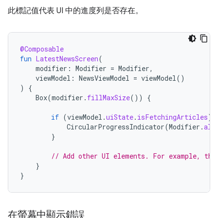
此標記值代表 UI 中的進度列是否存在。
@Composable
fun
LatestNewsScreen
(
modifier
:
Modifier
=
Modifier
,
viewModel
:
NewsViewModel
=
viewModel
()
)
{
Box
(
modifier
.
fillMaxSize
())
{
if
(
viewModel
.
uiState
.
isFetchingArticles
)
CircularProgressIndicator
(
Modifier
.
ali
}
// Add other UI elements. For example, the
}
}
在螢幕中顯示錯誤