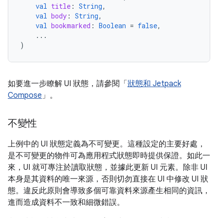
val
title
:
String
,
val
body
:
String
,
val
bookmarked
:
Boolean
=
false
,
...
)
如要進一步瞭解 UI 狀態，請參閱「
狀態和 Jetpack
Compose
」。
不變性
上例中的 UI 狀態定義為不可變更。這種設定的主要好處，
是不可變更的物件可為應用程式狀態即時提供保證。如此一
來，UI 就可專注於讀取狀態，並據此更新 UI 元素。除非 UI
本身是其資料的唯一來源，否則切勿直接在 UI 中修改 UI 狀
態。違反此原則會導致多個可靠資料來源產生相同的資訊，
進而造成資料不一致和細微錯誤。