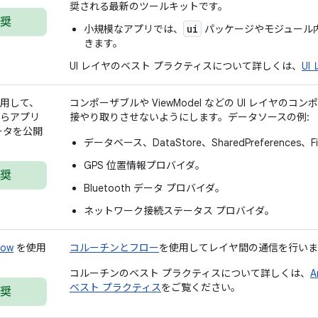
奨される最新のツールキットです。
奨
ui
小規模なアプリでは、
パッケージやモジュール
きます。
UI レイヤのベスト プラクティスについて詳しくは、
UI
用して、
コンポーザブルや ViewModel などの UI レイヤの
らアプリ
接やり取りさせないようにします。データソースの例:
ータを公開
データベース、DataStore、SharedPreferences、Fir
GPS 位置情報プロバイダ。
奨
Bluetooth データ プロバイダ。
ネットワーク接続ステータス プロバイダ。
ow
を使用
コルーチンとフロー
を使用してレイヤ間の通信を行いま
コルーチンのベスト プラクティスについて詳しくは、
ベスト プラクティス
をご覧ください。
奨