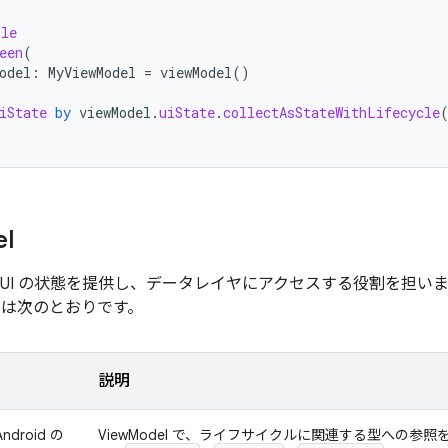
ble
een
(
odel
:
MyViewModel
=
viewModel
()
iState
by
viewModel
.
uiState
.
collectAsStateWithLifecycle
l
UI の状態を提供し、データレイヤにアクセスする役割を担います。
スは次のとおりです。
説明
Android の
ViewModel で、ライフサイクルに関連する型への参