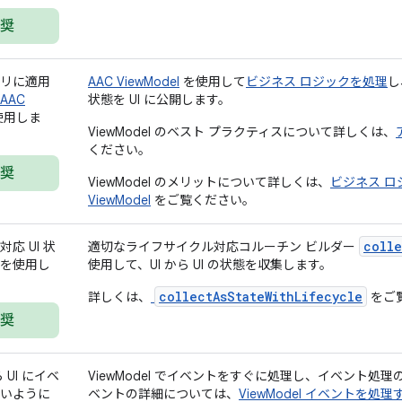
奨
リに適用
AAC ViewModel
を使用して
ビジネス ロジックを処理
し
AAC
状態を UI に公開します。
使用しま
ViewModel のベスト プラクティスについて詳しくは、
ください。
奨
ViewModel のメリットについて詳しくは、
ビジネス 
ViewModel
をご覧ください。
colle
応 UI 状
適切なライフサイクル対応コルーチン ビルダー
を使用し
使用して、UI から UI の状態を収集します。
collectAsStateWithLifecycle
詳しくは、
をご
奨
ら UI にイベ
ViewModel でイベントをすぐに処理し、イベント処理
いように
ベントの詳細については、
ViewModel イベントを処理