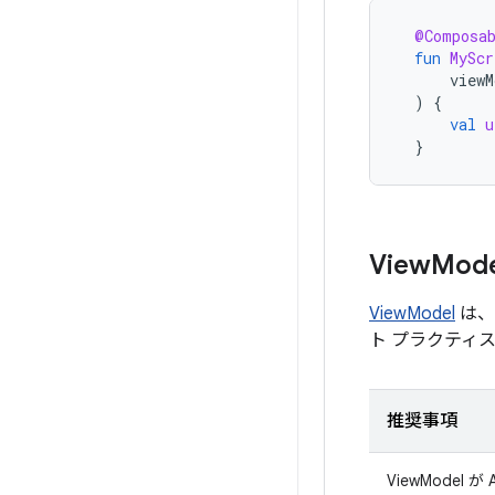
@Composa
fun
MyScr
viewM
)
{
val
u
}
View
Mode
ViewModel
は、
ト プラクティ
推奨事項
ViewModel が 