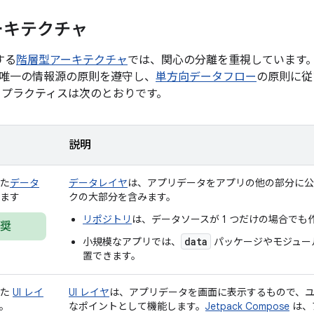
ーキテクチャ
奨する
階層型アーキテクチャ
では、関心の分離を重視しています。デ
唯一の情報源の原則を遵守し、
単方向データフロー
の原則に従
 プラクティスは次のとおりです。
説明
た
データ
データレイヤ
は、アプリデータをアプリの他の部分に公
ます
クの大部分を含みます。
リポジトリ
は、データソースが 1 つだけの場合でも
奨
data
小規模なアプリでは、
パッケージやモジュー
置できます。
れた
UI レイ
UI レイヤ
は、アプリデータを画面に表示するもので、ユ
。
なポイントとして機能します。
Jetpack Compose
は、