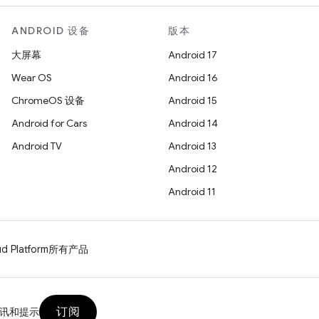
ANDROID 设备
版本
大屏幕
Android 17
Wear OS
Android 16
ChromeOS 设备
Android 15
Android for Cars
Android 14
Android TV
Android 13
Android 12
Android 11
d Platform
所有产品
订阅
讯和提示