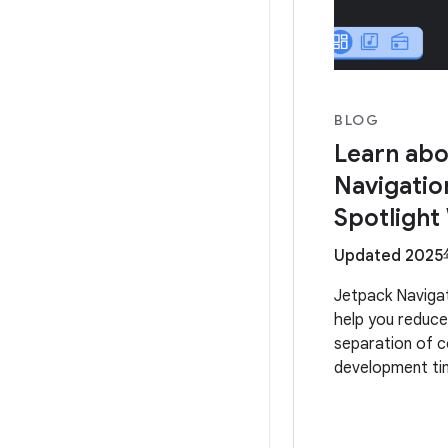
BLOG
Learn abo
Navigatio
Spotlight
Updated 202
Jetpack Navigati
help you reduce
separation of c
development ti
We're dedicatin
to help you