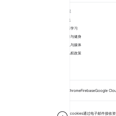
关于 ANDROID
发现
Android
游戏
适用于企业的 Android
机器学习
安全
健康与健身
源代码
相机与媒体
新闻
隐私权政策
博客
5G
播客
Android
Chrome
Firebase
Google Clou
隐私权政策
许可
品牌指南
Manage cookies
通过电子邮件接收资