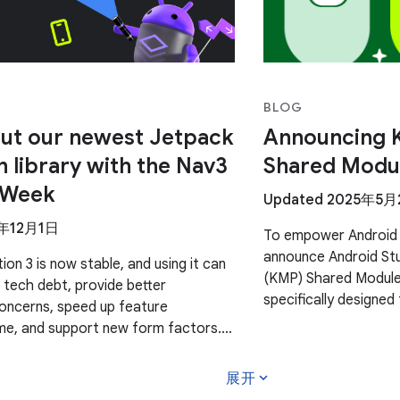
BLOG
ut our newest Jetpack
Announcing K
n library with the Nav3
Shared Modu
 Week
Updated 2025年5
5年12月1日
To empower Android 
announce Android Stu
on 3 is now stable, and using it can
(KMP) Shared Module
 tech debt, provide better
specifically designed
oncerns, speed up feature
single codebase and 
me, and support new form factors.
g a whole week to providing content
expand_more
展开