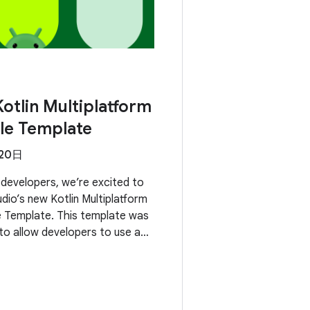
otlin Multiplatform
le Template
月20日
developers, we’re excited to
dio’s new Kotlin Multiplatform
 Template. This template was
 to allow developers to use a
apply business logic across