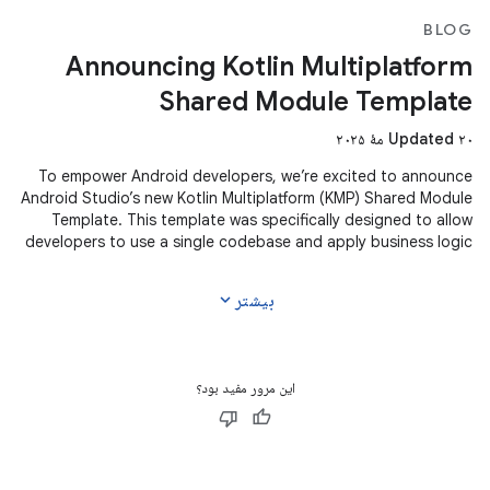
BLOG
Announcing Kotlin Multiplatform
Shared Module Template
Updated ۲۰ مهٔ ۲۰۲۵
To empower Android developers, we’re excited to announce
Android Studio’s new Kotlin Multiplatform (KMP) Shared Module
Template. This template was specifically designed to allow
developers to use a single codebase and apply business logic
across
expand_more
بیشتر
این مرور مفید بود؟