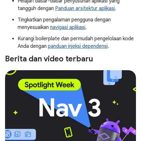
Pelajari dasar-dasar penyusunan aplikasi yang
tangguh dengan
Panduan arsitektur aplikasi
.
Tingkatkan pengalaman pengguna dengan
menyesuaikan
navigasi aplikasi
.
Kurangi boilerplate dan permudah pengelolaan kode
Anda dengan
panduan injeksi dependensi
.
Berita dan video terbaru