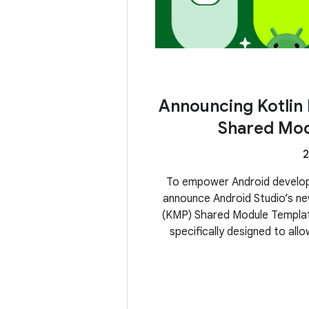
Announcing Kotlin 
Shared Mod
To empower Android develope
announce Android Studio’s new
(KMP) Shared Module Templat
specifically designed to all
single codebase and apply 