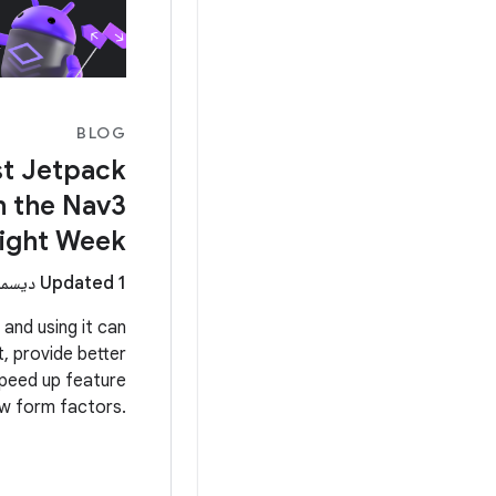
BLOG
st Jetpack
h the Nav3
light Week
Updated 1 ديسمبر 2025
 and using it can
, provide better
speed up feature
w form factors.
roviding content
to help you