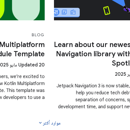
BLOG
Multiplatform
Learn about our newe
ule Template
Navigation library wit
Spot
Updated 20 مايو 2025
rs, we’re excited to
 Kotlin Multiplatform
Jetpack Navigation 3 is now stable,
e. This template was
help you reduce tech debt
ow developers to use a
separation of concerns, 
business logic across
development time, and support ne
We're dedicating a whole week to p
expand_more
موارد أكثر