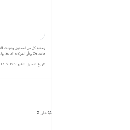
يخضع كل من المحتوى وعيّنات الت
Oracle و/أو الشركات التابعة لها.
تاريخ التعديل الأخير: 2025-07-27 (حسب التوقيت العالمي المتفَّق عليه)
X
متابعة AndroidDev@ على X