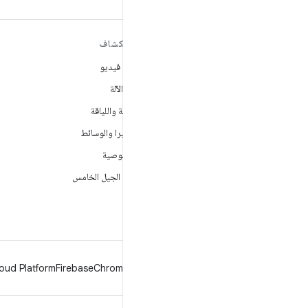
مزيد من المعلومات حول نظام
استكشاف
التشغيل ANDROID
ألعاب فيديو
Android
تعلُم الآلة
Android for Enterprise
الصحة واللياقة
الأمان
الكاميرا والوسائط
المصدر
الخصوصية
الأخبار
شبكة الجيل الخامس
المدوّنة
ملفات بودكاست
oud Platform
Firebase
Chrome
Android