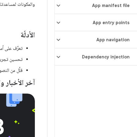
والمكونات لمساعدتك
App manifest file
App entry points
الأدلّة
App navigation
تعرَّف على أ
Dependency injection
تحسين تجربة
قلِّل من النص
آخر الأخبار و