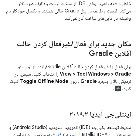
خاطر داشته باشید، وقتی IDE از ساخت لیست وظایف صرف‌نظر
می‌کند، لیست وظایف در پنل Gradle خالی هستند و تکمیل خودکار نام
وظیفه در فایل‌های ساخت کار نمی‌کند.
مکان جدید برای فعال
/
غیرفعال کردن حالت
آفلاین Gradle
برای فعال یا غیرفعال کردن حالت آفلاین Gradle، ابتدا از نوار منو،
View > Tool Windows > Gradle
را انتخاب کنید. سپس، در
نزدیکی بالای پنجره
Gradle
، روی
Toggle Offline Mode
کلیک
کنید.
.
اینتلی‌جی آیدیا ۲۰۱۹
۲
.
محیط توسعه یکپارچه (IDE) اندروید استودیو (Android Studio) با
بهبودهایی از IntelliJ IDEA تا
نسخه ۲۰۱۹.۲
به‌روزرسانی شده است.