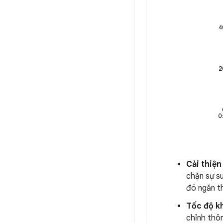
Cải thiện
chặn sự su
đó ngăn th
Tốc độ k
chỉnh thôn