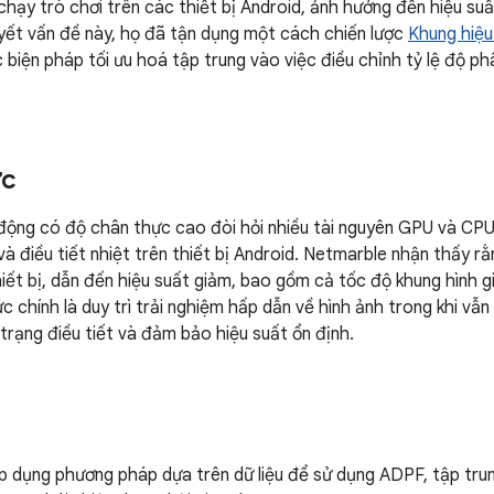
 chạy trò chơi trên các thiết bị Android, ảnh hưởng đến hiệu suấ
uyết vấn đề này, họ đã tận dụng một cách chiến lược
Khung hiệu
c biện pháp tối ưu hoá tập trung vào việc điều chỉnh tỷ lệ độ ph
ức
 động có độ chân thực cao đòi hỏi nhiều tài nguyên GPU và CPU
và điều tiết nhiệt trên thiết bị Android. Netmarble nhận thấy r
hiết bị, dẫn đến hiệu suất giảm, bao gồm cả tốc độ khung hình 
 chính là duy trì trải nghiệm hấp dẫn về hình ảnh trong khi vẫn 
 trạng điều tiết và đảm bảo hiệu suất ổn định.
 dụng phương pháp dựa trên dữ liệu để sử dụng ADPF, tập trun