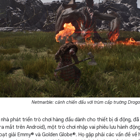
Netmarble: cảnh chiến đấu với trùm cấp trường Drog
nhà phát triển trò chơi hàng đầu dành cho thiết bị di động, đã
ra mắt trên Android), một trò chơi nhập vai phiêu lưu hành độ
ạt giải Emmy® và Golden Globe®. Họ gặp phải các vấn đề về hiệ