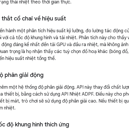
ạng thái nhiệt theo thời gian thực.
 thắt cổ chai về hiệu suất
ến hành một phân tích hiệu suất kỹ lưỡng, đo lường tác động c
 với cả tốc độ khung hình và tải nhiệt. Phân tích này cho thấy 
c động đáng kể nhất đến tải GPU và đầu ra nhiệt, mà không ản
Quan trọng là họ nhận thấy các tuỳ chọn đồ hoạ khác (bóng đổ, h
ến hiệu suất nhiệt tổng thể.
ộ phân giải động
êm một hệ thống độ phân giải động. API này thay đổi chất lượ
ủa thiết bị, bằng cách sử dụng API Nhiệt ADPF. Điều này cho phé
hiết bị mát, trò chơi sẽ sử dụng độ phân giải cao. Nếu thiết bị q
m nhiệt.
ốc độ khung hình thích ứng