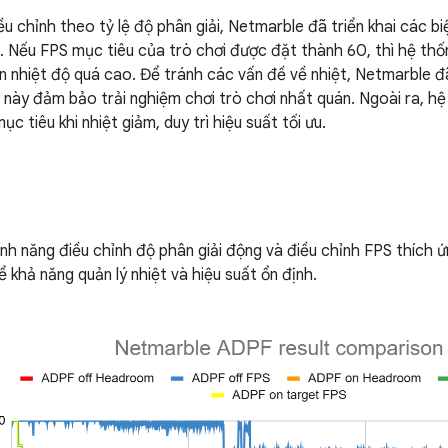
ều chỉnh theo tỷ lệ độ phân giải, Netmarble đã triển khai các b
. Nếu FPS mục tiêu của trò chơi được đặt thành 60, thì hệ th
iện nhiệt độ quá cao. Để tránh các vấn đề về nhiệt, Netmarble 
ều này đảm bảo trải nghiệm chơi trò chơi nhất quán. Ngoài ra, h
ục tiêu khi nhiệt giảm, duy trì hiệu suất tối ưu.
tính năng điều chỉnh độ phân giải động và điều chỉnh FPS thích 
ể khả năng quản lý nhiệt và hiệu suất ổn định.