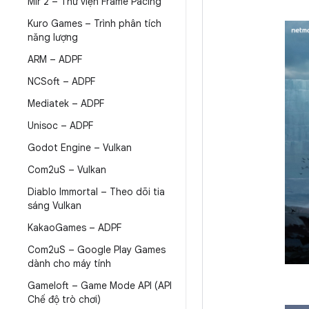
Mir 2 – Thư viện Frame Pacing
Kuro Games – Trình phân tích
năng lượng
ARM – ADPF
NCSoft – ADPF
Mediatek – ADPF
Unisoc – ADPF
Godot Engine – Vulkan
Com2u
S – Vulkan
Diablo Immortal – Theo dõi tia
sáng Vulkan
Kakao
Games – ADPF
Com2u
S – Google Play Games
dành cho máy tính
Gameloft – Game Mode API (API
Chế độ trò chơi)