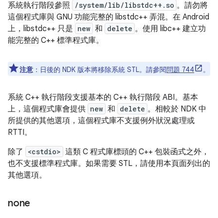
系統執行階段參照
/system/lib/libstdc++.so
。請勿將
這個程式庫與 GNU 功能完整的 libstdc++ 弄混。在 Android
上，libstdc++ 只是
new
和
delete
。使用 libc++ 建立功
能完整的 C++ 標準程式庫。
注意
：
日後的 NDK 版本將移除系統 STL。請參閱
問題 744
。
系統 C++ 執行階段支援基本的 C++ 執行階段 ABI。基本
上，這個程式庫會提供
new
和
delete
。相較於 NDK 中
所提供的其他選項，這個程式庫不支援例外狀況處理或
RTTI。
除了
<cstdio>
這類 C 程式庫標頭的 C++ 包裝函式之外，
也不支援標準程式庫。如果需要 STL，請使用本頁面列出的
其他選項。
none