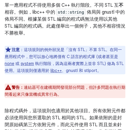
單一應用程式不得使用多個 C++ 執行階段。不同 STL 互
不
相容。例如，libc++ 中的
std::string
佈局與 gnustl 中的
佈局不同。根據某個 STL 編寫的程式碼無法使用以其他
STL 編寫的程式碼。此處僅舉出一個例子，其他不相容情況
不勝枚舉。
注意
：
這項規則的例外狀況是「沒有 STL」不算 STL。在同一
應用程式中，您可以放心地將僅有 C 語言的程式庫 (或者甚至是
none
或
system
執行階段，因為這兩者實際上並非 STL) 做為 STL
使用。這項規則僅適用於
libc++
、gnustl 和 stlport。
警告：
連結器可在建構期間發現部分問題，但許多問題在執行期
間看起來只像當機或異常行為。
除程式碼外，這項規則也適用於其他項目。所有依附元件都
必須使用與您所選取的 STL 相同的 STL。如果依附的是封
閉原始碼第三方依附元件，而此元件使用 STL 而且並未針