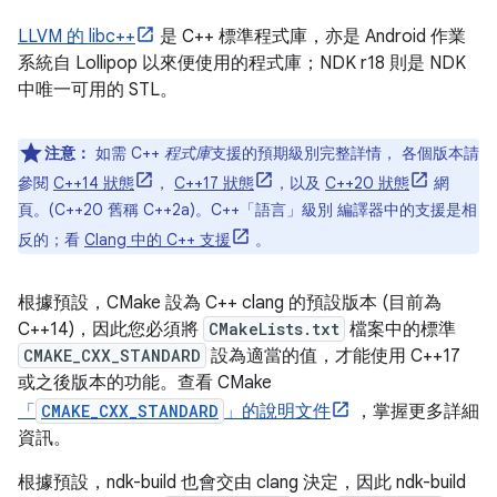
LLVM 的 libc++
是 C++ 標準程式庫，亦是 Android 作業
系統自 Lollipop 以來便使用的程式庫；NDK r18 則是 NDK
中唯一可用的 STL。
注意：
如需 C++
程式庫
支援的預期級別完整詳情， 各個版本請
參閱
C++14 狀態
，
C++17 狀態
，以及
C++20 狀態
網
頁。(C++20 舊稱 C++2a)。C++「語言」
級別 編譯器中的支援是相
反的；看
Clang 中的 C++ 支援
。
根據預設，CMake 設為 C++ clang 的預設版本 (目前為
C++14)，因此您必須將
CMakeLists.txt
檔案中的標準
CMAKE_CXX_STANDARD
設為適當的值，才能使用 C++17
或之後版本的功能。查看 CMake
「
CMAKE_CXX_STANDARD
」的說明文件
，掌握更多詳細
資訊。
根據預設，ndk-build 也會交由 clang 決定，因此 ndk-build