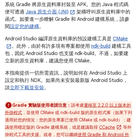
系統 Gradle 將原生資料庫封裝至 APK。您的 Java 程式碼
便可透過
Java 原生介面 (JNI)
架構呼叫原生資料庫中的
函式。如要進一步瞭解 Gradle 和 Android 建構系統，請參
閱
設定您的建構
。
Android Studio 編譯原生資料庫的預設建構工具是
CMake
。此外，由於有許多現有專案都使用
ndk-build
建構工具
包，因此 Android Studio 也支援 ndk-build。不過，如要建
立新的原生資料庫，建議您使用 CMake。
本指南提供一切所需資訊，說明如何在 Android Studio 上
設定和執行 NDK。如果尚未安裝最新版 Android Studio，
請
立即下載並安裝
。
Gradle 實驗版使用者請注意：
請考慮
遷移至 2.2.0 以上版本的
外掛程式
，並使用 CMake 或 ndk-build 版的原生程式庫（如果下列
適用於您的情況：您的原生專案已使用 CMake 或 ndk-build）；建
議使用穩定版的 Gradle 建構系統，或是建議取得
CCache
等外
掛程式工具的支援。或者，您可以繼續
使用 Gradle 和 Android 外