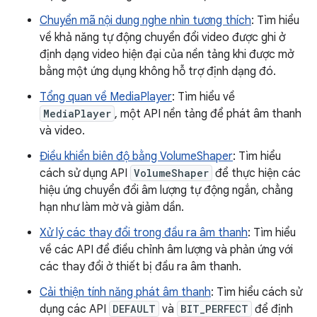
Chuyển mã nội dung nghe nhìn tương thích
: Tìm hiểu
về khả năng tự động chuyển đổi video được ghi ở
định dạng video hiện đại của nền tảng khi được mở
bằng một ứng dụng không hỗ trợ định dạng đó.
Tổng quan về MediaPlayer
: Tìm hiểu về
MediaPlayer
, một API nền tảng để phát âm thanh
và video.
Điều khiển biên độ bằng VolumeShaper
: Tìm hiểu
cách sử dụng API
VolumeShaper
để thực hiện các
hiệu ứng chuyển đổi âm lượng tự động ngắn, chẳng
hạn như làm mờ và giảm dần.
Xử lý các thay đổi trong đầu ra âm thanh
: Tìm hiểu
về các API để điều chỉnh âm lượng và phản ứng với
các thay đổi ở thiết bị đầu ra âm thanh.
Cải thiện tính năng phát âm thanh
: Tìm hiểu cách sử
dụng các API
DEFAULT
và
BIT_PERFECT
để định