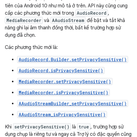
tiên của Android 10 như mô tả ở trên. API này cũng cung
cấp các phương thức mới trong
AudioRecord
,
MediaRecorder
và
AAudioStream
để bật và tắt khả
năng ghi lại âm thanh đồng thời, bất kể trường hợp sử
dụng đã chọn.
Các phương thức mới là:
AudioRecord.Builder.setPrivacySensitive()
AudioRecord.isPrivacySensitive()
MediaRecorder.setPrivacySensitive()
MediaRecorder.isPrivacySensitive()
AAudioStreamBuilder_setPrivacySensitive()
AAudioStream_isPrivacySensitive()
Khi
setPrivacySensitive()
là
true
, trường hợp sử
dụng chụp là riêng tư và ngay cả Trợ lý có đặc quyền cũng