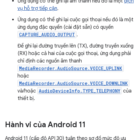
Ứng dụng có thể ghi lại âm thanh nếu đó là một
dịch
vụ hỗ trợ tiếp cận
.
Ứng dụng có thể ghi lại cuộc gọi thoại nếu đó là một
ứng dụng đặc quyền (cài đặt sẵn) có quyền
CAPTURE_AUDIO_OUTPUT
.
Để ghi lại đường truyền lên (TX), đường truyền xuống
(RX) hoặc cả hai của cuộc gọi thoại, ứng dụng phải
chỉ định các nguồn âm thanh
MediaRecorder.AudioSource.VOICE_UPLINK
hoặc
MediaRecorder.AudioSource.VOICE_DOWNLINK
và/hoặc
AudioDeviceInfo.TYPE_TELEPHONY
của
thiết bị.
Hành vi của Android 11
Android 11 (cấp độ API 30) tuân theo sơ đồ mức độ ưu