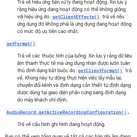
Trả về hiệu ứng tiền xử lý đang hoạt động. Xin lưu ý
rằng hiệu ứng đang hoạt động có thể không giống
với hiệu ứng do
getClientEffects()
trả về nếu
ứng dụng đó không phải là ứng dụng đang hoạt động
có mức độ ưu tiên cao nhất.
getFormat()
Trả về các thuộc tính của luồng. Xin lưu ý rằng dữ liệu
âm thanh thực tế mà ứng dụng nhận được luôn tuân
thủ định dạng bắt buộc do
getClientFormat()
trả
về. Khung này tự động thực hiện việc lấy mẫu lại,
chuyển đổi kênh và định dạng cần thiết từ định dạng
được dùng tại giao diện phần cứng sang định dạng
do máy khách chỉ định.
AudioRecord.getActiveRecordingConfiguration()
.
Trả về cấu hình ghi hình đang hoạt động.
Bạn có thể xem tổng quan về tất cả các bản ghi âm đang