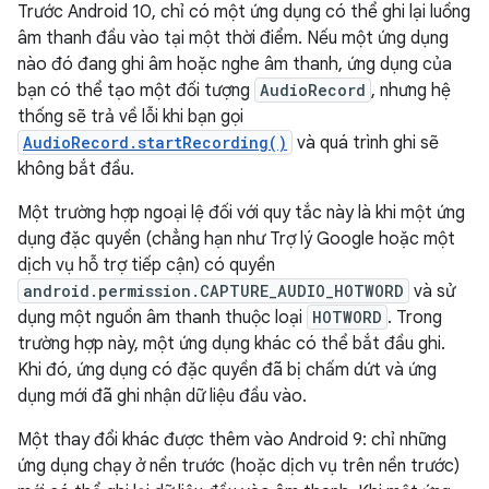
Trước Android 10, chỉ có một ứng dụng có thể ghi lại luồng
âm thanh đầu vào tại một thời điểm. Nếu một ứng dụng
nào đó đang ghi âm hoặc nghe âm thanh, ứng dụng của
bạn có thể tạo một đối tượng
AudioRecord
, nhưng hệ
thống sẽ trả về lỗi khi bạn gọi
AudioRecord.startRecording()
và quá trình ghi sẽ
không bắt đầu.
Một trường hợp ngoại lệ đối với quy tắc này là khi một ứng
dụng đặc quyền (chẳng hạn như Trợ lý Google hoặc một
dịch vụ hỗ trợ tiếp cận) có quyền
android.permission.CAPTURE_AUDIO_HOTWORD
và sử
dụng một nguồn âm thanh thuộc loại
HOTWORD
. Trong
trường hợp này, một ứng dụng khác có thể bắt đầu ghi.
Khi đó, ứng dụng có đặc quyền đã bị chấm dứt và ứng
dụng mới đã ghi nhận dữ liệu đầu vào.
Một thay đổi khác được thêm vào Android 9: chỉ những
ứng dụng chạy ở nền trước (hoặc dịch vụ trên nền trước)