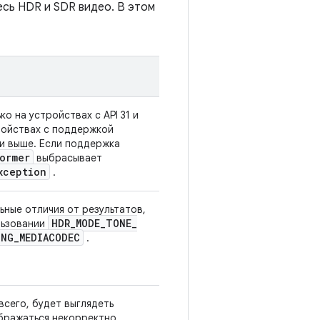
сь HDR и SDR видео. В этом
о на устройствах с API 31 и
ройствах с поддержкой
3 и выше. Если поддержка
ormer
выбрасывает
xception
.
ные отличия от результатов,
HDR
_
MODE
_
TONE
_
льзовании
ING
_
MEDIACODEC
.
сего, будет выглядеть
бражаться некорректно.