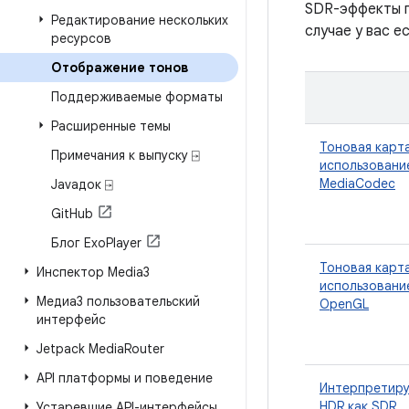
SDR-эффекты п
Редактирование нескольких
случае у вас 
ресурсов
Отображение тонов
Поддерживаемые форматы
Расширенные темы
Тоновая карта
Примечания к выпуску ⍈
использовани
MediaCodec
Javaдок ⍈
Git
Hub
Блог Exo
Player
Тоновая карта
Инспектор Media3
использовани
Медиа3 пользовательский
OpenGL
интерфейс
Jetpack Media
Router
API платформы и поведение
Интерпретир
HDR как SDR.
Устаревшие API-интерфейсы