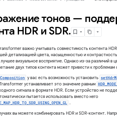
ажение тонов — подде
нта HDR и SDR
.
Transformer важно учитывать совместимость контента HD
ьшей детализацией цвета, насыщенностью и контрастность
 лучшее визуальное восприятие. Однако из-за различий в 
четание двух типов контента может привести к проблемам
Composition
у вас есть возможность установить
setHdrM
Transformer устанавливает это значение равным
HDR_MODE
ходного сигнала в формате HDR. Если устройство не под
втоматически пытается использовать вместо него
E_MAP_HDR_TO_SDR_USING_OPEN_GL
.
лучаях вы можете комбинировать HDR и SDR-контент. Напр