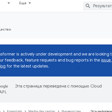
Ещё
ество
sformer is actively under development and we are looking 
r feedback, feature requests and bug reports in the
issue
log
for the latest updates.
Эта страница переведена с помощью
Cloud
 API
.
s
Essentials
Media dev center
Руководства
Эта информац