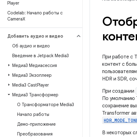
Player
Codelab: Начало работы с
Отобр
Camera
X
конте
Добавить аудио и видео
Об аудио и видео
Введение в Jetpack Media3
При работе с 
контент с бол
Медиа3 Медиасессия
пользователям
Медиа3 Экзоплеер
HDR и SDR, со
Media3 Cast
Player
При создании
Медиа3 Трансформер
По умолчанию 
О Трансформаторе Media3
сохранение вы
Transformer а
Начало работы
HDR_MODE_TON
Демо-приложение
В некоторых с
Преобразования