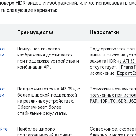
оверх HDR-видео и изображений, или же использовать сме
есть следующие варианты:
Преимущества
Недостатки
 с
Наилучшее качество
Поддерживается тольк
ем
изображения достигается
выше, а также на уст
при поддержке устройства и
захвата HDR на API 3
Transf
комбинации API.
отсутствует,
Export
E
исключение
 с
Поддерживается на API 29+, с
Возможны незначитель
ем
более широкой поддержкой
полученных при испо
MAP
_
HDR
_
TO
_
SDR
_
US
на различных устройствах.
Обеспечивает более
стабильные результаты.
уйте
Наиболее широко
Содержимое, скорее в
поддерживаемый вариант.
блеклым и может ото