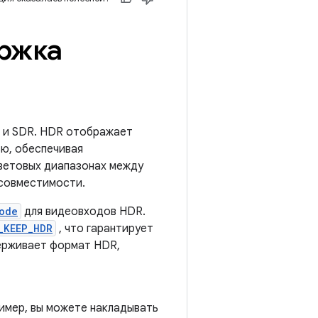
ржка
R и SDR. HDR отображает
ю, обеспечивая
цветовых диапазонах между
 совместимости.
ode
для видеовходов HDR.
_KEEP_HDR
, что гарантирует
держивает формат HDR,
имер, вы можете накладывать