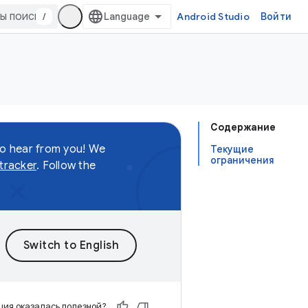
/
Android Studio
Войти
Содержание
to hear from you! We
Текущие
ограничения
 tracker
. Follow the
ия оказалась полезной?