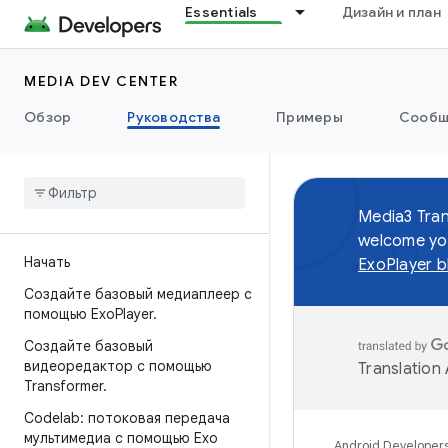
Essentials
Дизайн и план
MEDIA DEV CENTER
Обзор
Руководства
Примеры
Сообщ
Media3 Tran
welcome you
Начать
ExoPlayer b
Создайте базовый медиаплеер с
помощью Exo
Player
.
Создайте базовый
видеоредактор с помощью
Translation
Transformer
.
Codelab: потоковая передача
мультимедиа с помощью Exo
Android Developer