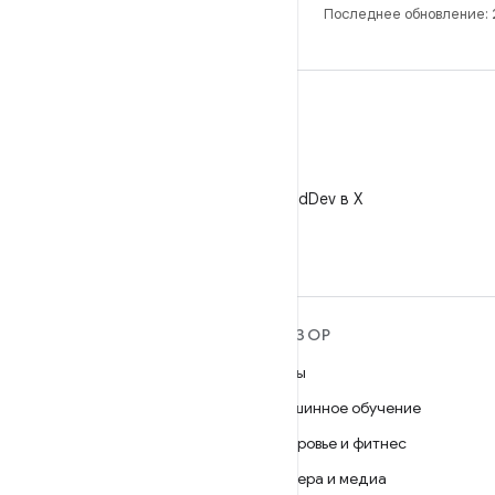
Последнее обновление: 
X
Читайте @AndroidDev в X
ПОДРОБНЕЕ ОБ ОС
ОБЗОР
ANDROID
Игры
Android
Машинное обучение
Android for Enterprise
Здоровье и фитнес
Безопасность
Камера и медиа