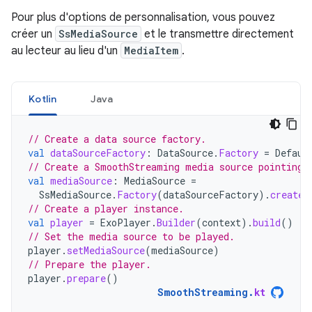
Pour plus d'options de personnalisation, vous pouvez
créer un
SsMediaSource
et le transmettre directement
au lecteur au lieu d'un
MediaItem
.
Kotlin
Java
// Create a data source factory.
val
dataSourceFactory
:
DataSource
.
Factory
=
Defaul
// Create a SmoothStreaming media source pointing 
val
mediaSource
:
MediaSource
=
SsMediaSource
.
Factory
(
dataSourceFactory
).
createM
// Create a player instance.
val
player
=
ExoPlayer
.
Builder
(
context
).
build
()
// Set the media source to be played.
player
.
setMediaSource
(
mediaSource
)
// Prepare the player.
player
.
prepare
()
SmoothStreaming
.
kt