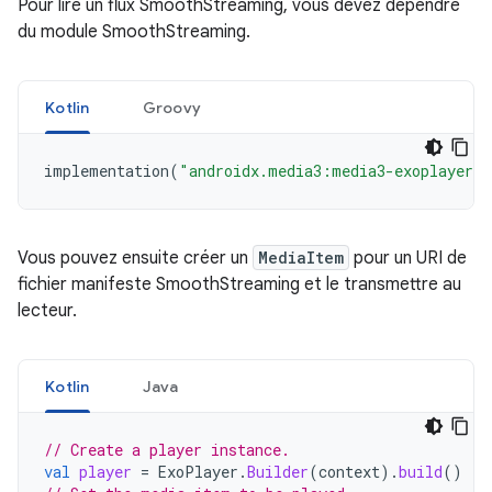
Pour lire un flux SmoothStreaming, vous devez dépendre
du module SmoothStreaming.
Kotlin
Groovy
implementation
(
"androidx.media3:media3-exoplayer-s
Vous pouvez ensuite créer un
MediaItem
pour un URI de
fichier manifeste SmoothStreaming et le transmettre au
lecteur.
Kotlin
Java
// Create a player instance.
val
player
=
ExoPlayer
.
Builder
(
context
).
build
()