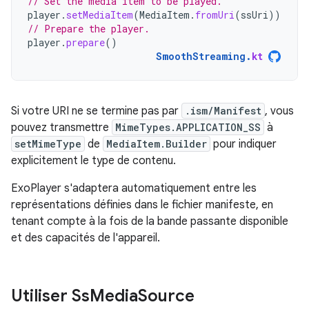
// Set the media item to be played.
player
.
setMediaItem
(
MediaItem
.
fromUri
(
ssUri
))
// Prepare the player.
player
.
prepare
()
SmoothStreaming
.
kt
Si votre URI ne se termine pas par
.ism/Manifest
, vous
pouvez transmettre
MimeTypes.APPLICATION_SS
à
setMimeType
de
MediaItem.Builder
pour indiquer
explicitement le type de contenu.
ExoPlayer s'adaptera automatiquement entre les
représentations définies dans le fichier manifeste, en
tenant compte à la fois de la bande passante disponible
et des capacités de l'appareil.
Utiliser Ss
Media
Source