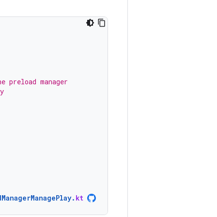
he preload manager
y
dManagerManagePlay
.
kt