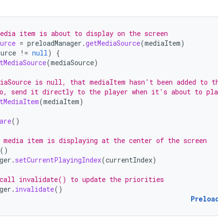
edia item is about to display on the screen
urce
=
preloadManager
.
getMediaSource
(
mediaItem
)
ource
!=
null
)
{
tMediaSource
(
mediaSource
)
iaSource is null, that mediaItem hasn't been added to t
o, send it directly to the player when it's about to pla
tMediaItem
(
mediaItem
)
are
()
 media item is displaying at the center of the screen
()
ger
.
setCurrentPlayingIndex
(
currentIndex
)
call invalidate() to update the priorities
ger
.
invalidate
()
Preloa