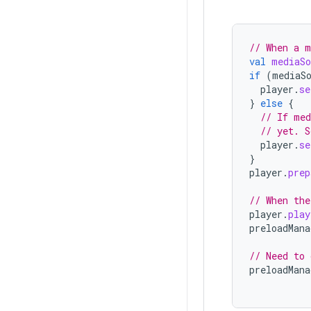
// When a m
val
mediaSo
if
(
mediaS
player
.
se
}
else
{
// If med
// yet. S
player
.
se
}
player
.
prep
// When the
player
.
play
preloadMana
// Need to 
preloadMana