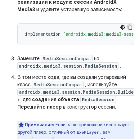
реализации к модулю сессии AndroidX
Media3
и удалите устаревшую зависимость:
implementation
"androidx.media3:media3-sessio
Замените
MediaSessionCompat
на
androidx.media3.session.MediaSession
.
В том месте кода, где вы создали устаревший
класс
MediaSessionCompat
, используйте
androidx.media3.session.MediaSession.Builde
r
для
создания объекта
MediaSession
.
Передайте плеер
в конструктор сессии.
Примечание:
Если ваше приложение использует
другой плеер, отличный от
, вам
ExoPlayer