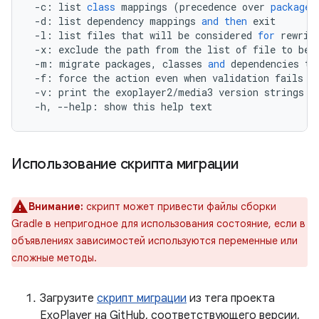
-
c
:
list
class
mappings
(
precedence
over
package
-
d
:
list
dependency
mappings
and
then
exit
-
l
:
list
files
that
will
be
considered
for
rewrit
-
x
:
exclude
the
path
from
the
list
of
file
to
be
-
m
:
migrate
packages
,
classes
and
dependencies
to
-
f
:
force
the
action
even
when
validation
fails
-
v
:
print
the
exoplayer2
/
media3
version
strings
o
-
h
,
--
help
:
show
this
help
text
Использование скрипта миграции
Внимание:
скрипт может привести файлы сборки
Gradle в непригодное для использования состояние, если в
объявлениях зависимостей используются переменные или
сложные методы.
Загрузите
скрипт миграции
из тега проекта
ExoPlayer на GitHub, соответствующего версии,