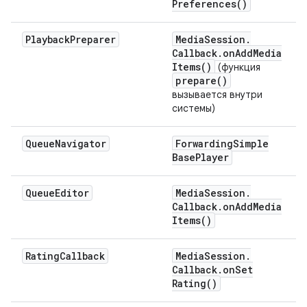
Preferences(
)
Playback
Preparer
Media
Session
.
Callback
.
on
Add
Media
Items(
)
(функция
prepare(
)
вызывается внутри
системы)
Queue
Navigator
Forwarding
Simple
Base
Player
Queue
Editor
Media
Session
.
Callback
.
on
Add
Media
Items(
)
Rating
Callback
Media
Session
.
Callback
.
on
Set
Rating(
)