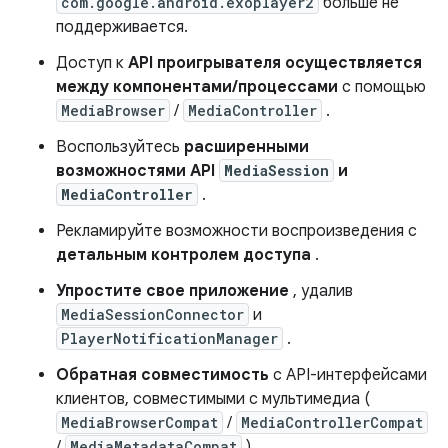
com.google.android.exoplayer2
больше не
поддерживается.
Доступ к
API проигрывателя осуществляется
между компонентами/процессами
с помощью
MediaBrowser
/
MediaController
.
Воспользуйтесь
расширенными
возможностями API
MediaSession
и
MediaController
.
Рекламируйте возможности воспроизведения с
детальным контролем доступа
.
Упростите свое приложение
, удалив
MediaSessionConnector
и
PlayerNotificationManager
.
Обратная совместимость
с API-интерфейсами
клиентов, совместимыми с мультимедиа (
MediaBrowserCompat
/
MediaControllerCompat
/
MediaMetadataCompat
).