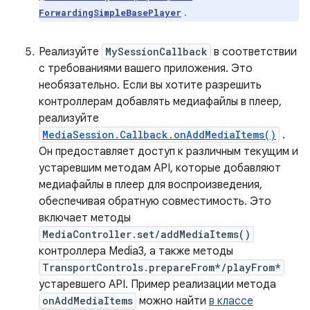
.
ForwardingSimpleBasePlayer
Реализуйте
MySessionCallback
в соответствии
с требованиями вашего приложения. Это
необязательно. Если вы хотите разрешить
контроллерам добавлять медиафайлы в плеер,
реализуйте
MediaSession.Callback.onAddMediaItems()
.
Он предоставляет доступ к различным текущим и
устаревшим методам API, которые добавляют
медиафайлы в плеер для воспроизведения,
обеспечивая обратную совместимость. Это
включает методы
MediaController.set/addMediaItems()
контроллера Media3, а также методы
TransportControls.prepareFrom*/playFrom*
устаревшего API. Пример реализации метода
onAddMediaItems
можно найти
в классе