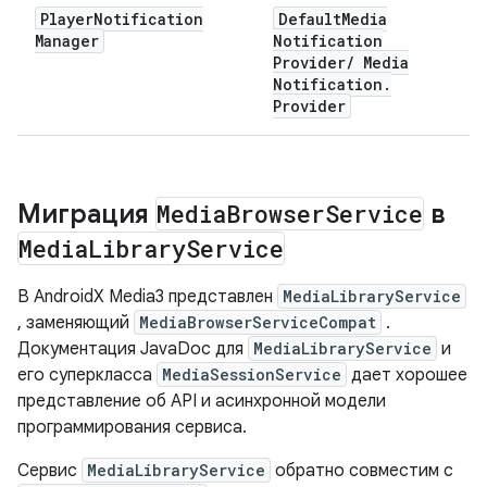
Player
Notification
Default
Media
Manager
Notification
Provider
/
Media
Notification
.
Provider
Миграция
Media
Browser
Service
в
Media
Library
Service
В AndroidX Media3 представлен
MediaLibraryService
, заменяющий
MediaBrowserServiceCompat
.
Документация JavaDoc для
MediaLibraryService
и
его суперкласса
MediaSessionService
дает хорошее
представление об API и асинхронной модели
программирования сервиса.
Сервис
MediaLibraryService
обратно совместим с