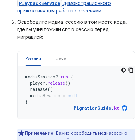
PlaybackService
демонстрационного
приложения для работы с сессиями
.
Освободите медиа-сессию в том месте кода,
где вы уничтожили свою сессию перед
миграцией:
Котлин
Java
mediaSession
?.
run
{
player
.
release
()
release
()
mediaSession
=
null
}
MigrationGuide
.
kt
Примечание:
Важно освободить медиасессию