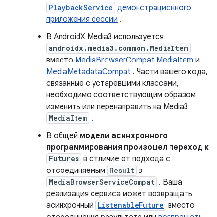
PlaybackService
демонстрационного
приложения сессии
.
В AndroidX Media3 используется
androidx.media3.common.MediaItem
вместо
MediaBrowserCompat.MediaItem
и
MediaMetadataCompat
. Части вашего кода,
связанные с устаревшими классами,
необходимо соответствующим образом
изменить или перенаправить на Media3
MediaItem
.
В общей
модели асинхронного
программирования произошел переход к
Futures
в отличие от подхода с
отсоединяемым
Result
в
MediaBrowserServiceCompat
. Ваша
реализация сервиса может возвращать
асинхронный
ListenableFuture
вместо