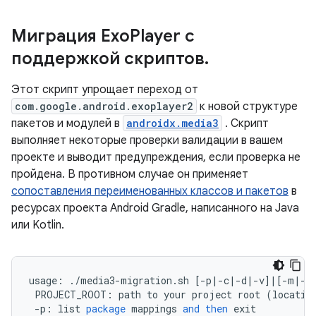
Миграция Exo
Player с
поддержкой скриптов
.
Этот скрипт упрощает переход от
com.google.android.exoplayer2
к новой структуре
пакетов и модулей в
androidx.media3
. Скрипт
выполняет некоторые проверки валидации в вашем
проекте и выводит предупреждения, если проверка не
пройдена. В противном случае он применяет
сопоставления переименованных классов и пакетов
в
ресурсах проекта Android Gradle, написанного на Java
или Kotlin.
usage
:
.
/
media3
-
migration
.
sh
[
-
p
|-
c
|-
d
|-
v
]
|
[
-
m
|-
l
PROJECT_ROOT
:
path
to
your
project
root
(
locatio
-
p
:
list
package
mappings
and
then
exit