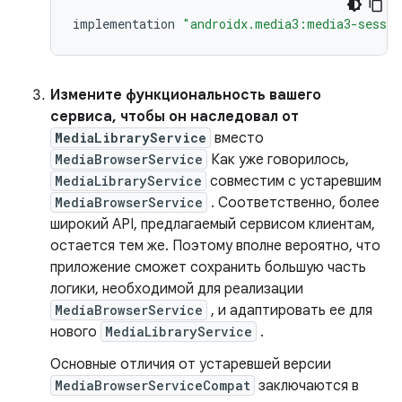
implementation
"androidx.media3:media3-sessio
Измените функциональность вашего
сервиса, чтобы он наследовал от
MediaLibraryService
вместо
MediaBrowserService
Как уже говорилось,
MediaLibraryService
совместим с устаревшим
MediaBrowserService
. Соответственно, более
широкий API, предлагаемый сервисом клиентам,
остается тем же. Поэтому вполне вероятно, что
приложение сможет сохранить большую часть
логики, необходимой для реализации
MediaBrowserService
, и адаптировать ее для
нового
MediaLibraryService
.
Основные отличия от устаревшей версии
MediaBrowserServiceCompat
заключаются в