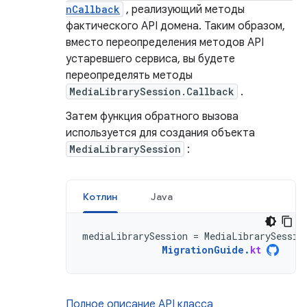
nCallback
, реализующий методы
фактического API домена. Таким образом,
вместо переопределения методов API
устаревшего сервиса, вы будете
переопределять методы
MediaLibrarySession.Callback
.
Затем функция обратного вызова
используется для создания объекта
MediaLibrarySession
:
Котлин
Java
mediaLibrarySession
=
MediaLibrarySessio
MigrationGuide
.
kt
Полное описание API класса