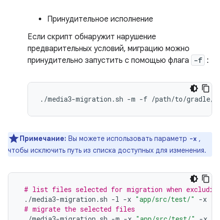
Принудительное исполнение
Если скрипт обнаружит нарушение
предварительных условий, миграцию можно
принудительно запустить с помощью флага
-f
:
./media3-migration.sh
-m
-f
Примечание:
Вы можете использовать параметр
,
-x
чтобы исключить путь из списка доступных для изменения.
# list files selected for migration when excludin
./media3-migration.sh
-l
-x
"app/src/test/"
-x
"s
# migrate the selected files
./media3-migration.sh
-m
-x
"app/src/test/"
-x
"s