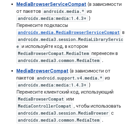
MediaBrowserServiceCompat
(в зависимости
от пакетов
androidx.media.*
из
androidx.media:media:1.4.3+
)
Перенесите подклассы
androidx.media.MediaBrowserServiceCompat
в
androidx.media3.session.MediaLibraryServic
e
и используйте код, в котором
MediaBrowserCompat.MediaItem
перенесен в
androidx.media3.common.MediaItem
.
MediaBrowserCompat
(в зависимости от
пакетов
android.support.v4.media.*
из
androidx.media:media:1.4.3+
)
Перенесите клиентский код, использующий
MediaBrowserCompat
или
MediaControllerCompat
, чтобы использовать
androidx.media3.session.MediaBrowser
с
androidx.media3.common.MediaItem
.