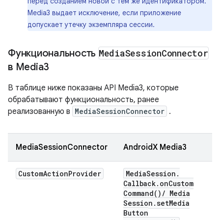
перед созданием новой с тем же идентификатором.
Media3 выдает исключение, если приложение
допускает утечку экземпляра сессии.
Функциональность
Media
Session
Connector
в Media3
В таблице ниже показаны API Media3, которые
обрабатывают функциональность, ранее
реализованную в
MediaSessionConnector
.
MediaSessionConnector
AndroidX Media3
Custom
Action
Provider
Media
Session
.
Callback
.
on
Custom
Command(
)
/
Media
Session
.
set
Media
Button