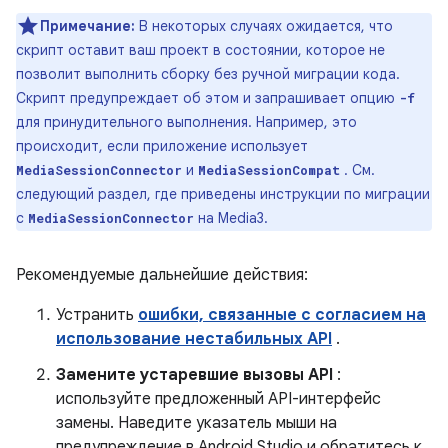
Примечание:
В некоторых случаях ожидается, что
скрипт оставит ваш проект в состоянии, которое не
позволит выполнить сборку без ручной миграции кода.
Скрипт предупреждает об этом и запрашивает опцию
-f
для принудительного выполнения. Например, это
происходит, если приложение использует
и
. См.
MediaSessionConnector
MediaSessionCompat
следующий раздел, где приведены инструкции по миграции
с
на Media3.
MediaSessionConnector
Рекомендуемые дальнейшие действия:
Устранить
ошибки, связанные с согласием на
использование нестабильных API
.
Замените устаревшие вызовы API
:
используйте предложенный API-интерфейс
замены. Наведите указатель мыши на
предупреждение в Android Studio и обратитесь к