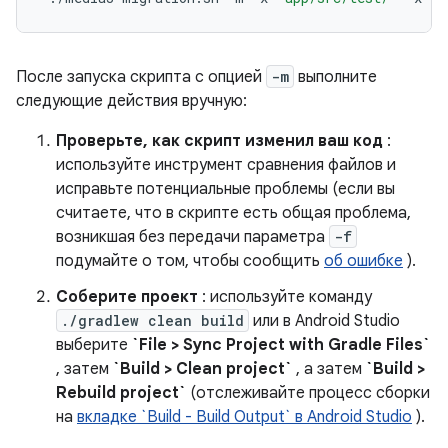
После запуска скрипта с опцией
-m
выполните
следующие действия вручную:
Проверьте, как скрипт изменил ваш код
:
используйте инструмент сравнения файлов и
исправьте потенциальные проблемы (если вы
считаете, что в скрипте есть общая проблема,
возникшая без передачи параметра
-f
подумайте о том, чтобы сообщить
об ошибке
).
Соберите проект
: используйте команду
./gradlew clean build
или в Android Studio
выберите
`File > Sync Project with Gradle Files`
, затем
`Build > Clean project`
, а затем
`Build >
Rebuild project`
(отслеживайте процесс сборки
на
вкладке `Build - Build Output` в Android Studio
).