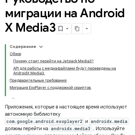
миграции на Android
X Media3
Содержание
Обзор
Почему стоит перейти на Jetpack Media3?
API для работы с медиафайлами будут переведены на
AndroidX Media3.
Предварительные требования
Миграция ExoPlayer с поддержкой скриптов.
Приложения, которые в настоящее время используют
автономную библиотеку
com.google.android.exoplayer2
и
androidx.media
должны перейти на
androidx.media3
. Используйте