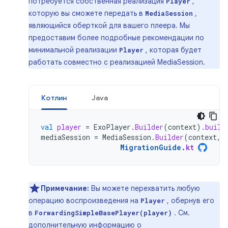
потребуется собственная реализация
,
Player
которую вы сможете передать в
,
MediaSession
являющийся оберткой для вашего плеера. Мы
предоставим более подробные рекомендации по
минимальной реализации
, которая будет
Player
работать совместно с реализацией MediaSession.
Котлин
Java
val
player
=
ExoPlayer
.
Builder
(
context
).
build
mediaSession
=
MediaSession
.
Builder
(
context
,
MigrationGuide
.
kt
Примечание:
Вы можете перехватить любую
операцию воспроизведения на
, обернув его
Player
в
. См.
ForwardingSimpleBasePlayer(player)
дополнительную информацию о