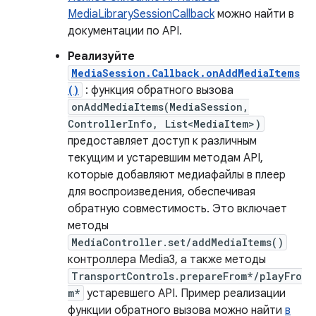
MediaLibrarySessionCallback
можно найти в
документации по API.
Реализуйте
MediaSession.Callback.onAddMediaItems
()
: функция обратного вызова
onAddMediaItems(MediaSession,
ControllerInfo, List<MediaItem>)
предоставляет доступ к различным
текущим и устаревшим методам API,
которые добавляют медиафайлы в плеер
для воспроизведения, обеспечивая
обратную совместимость. Это включает
методы
MediaController.set/addMediaItems()
контроллера Media3, а также методы
TransportControls.prepareFrom*/playFro
m*
устаревшего API. Пример реализации
функции обратного вызова можно найти
в