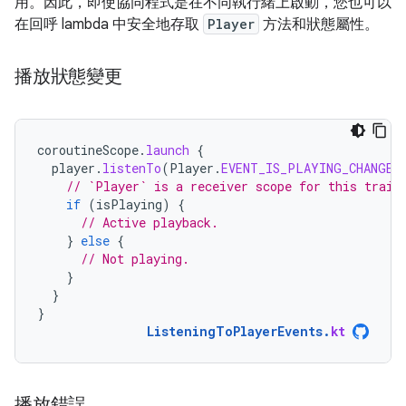
用。因此，即使協同程式是在不同執行緒上啟動，您也可以
在回呼 lambda 中安全地存取
Player
方法和狀態屬性。
播放狀態變更
coroutineScope
.
launch
{
player
.
listenTo
(
Player
.
EVENT_IS_PLAYING_CHANGED
// `Player` is a receiver scope for this trail
if
(
isPlaying
)
{
// Active playback.
}
else
{
// Not playing.
}
}
}
ListeningToPlayerEvents
.
kt
播放錯誤