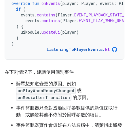
override
fun
onEvents
(
player
:
Player
,
events
:
Play
if
(
events
.
contains
(
Player
.
EVENT_PLAYBACK_STATE_CH
events
.
contains
(
Player
.
EVENT_PLAY_WHEN_READY
)
{
uiModule
.
updateUi
(
player
)
}
}
ListeningToPlayerEvents
.
kt
在下列情況下，建議使用個別事件：
聽眾想知道變更的原因。例如
onPlayWhenReadyChanged
或
onMediaItemTransition
的原因。
事件監聽器只會對透過回呼參數提供的新值採取行
動，或觸發其他不依附於回呼參數的項目。
事件監聽器實作會偏好在方法名稱中，清楚指出觸發