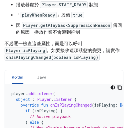
播放器處於
Player.STATE_READY
狀態
「
playWhenReady
」股價
true
因
Player.getPlaybackSuppressionReason
傳回
的原因，播放作業不會遭到抑制
不必逐一檢查這些屬性，而是可以呼叫
Player.isPlaying
。如要接收這項狀態的變更，請實作
onIsPlayingChanged(boolean isPlaying)
：
Kotlin
Java
player
.
addListener
(
object
:
Player
.
Listener
{
override
fun
onIsPlayingChanged
(
isPlaying
:
Boo
if
(
isPlaying
)
{
// Active playback.
}
else
{
// Not playing because playback is paused, 