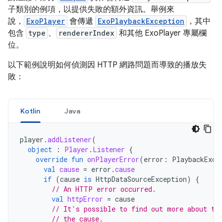
子類別的例項，以提供失敗的額外資訊。舉例來
說，
ExoPlayer
會傳遞
ExoPlaybackException
，其中
包含
type
、
rendererIndex
和其他 ExoPlayer 專屬欄
位。
以下範例說明如何偵測因 HTTP 網路問題而導致的播放失
敗：
Kotlin
Java
player
.
addListener
(
object
:
Player
.
Listener
{
override
fun
onPlayerError
(
error
:
PlaybackExce
val
cause
=
error
.
cause
if
(
cause
is
HttpDataSourceException
)
{
// An HTTP error occurred.
val
httpError
=
cause
// It's possible to find out more about th
// the cause.