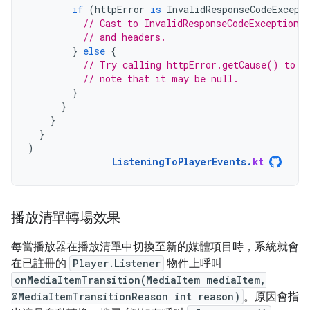
if
(
httpError
is
InvalidResponseCodeExcept
// Cast to InvalidResponseCodeException 
// and headers.
}
else
{
// Try calling httpError.getCause() to r
// note that it may be null.
}
}
}
}
)
ListeningToPlayerEvents
.
kt
播放清單轉場效果
每當播放器在播放清單中切換至新的媒體項目時，系統就會
在已註冊的
Player.Listener
物件上呼叫
onMediaItemTransition(MediaItem mediaItem,
@MediaItemTransitionReason int reason)
。原因會指