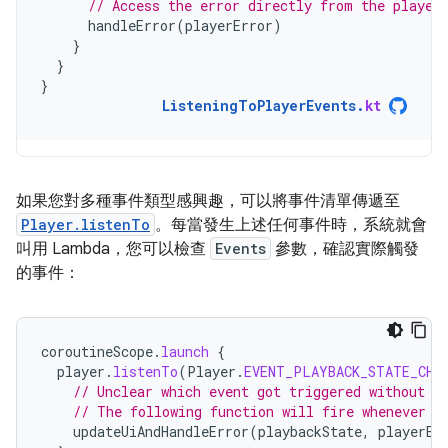
// Access the error directly from the player
handleError
(
playerError
)
}
}
}
ListeningToPlayerEvents
.
kt
如果您對多種事件類型感興趣，可以將事件清單傳遞至
Player.listenTo
。每當發生上述任何事件時，系統就會
叫用 Lambda，您可以檢查
Events
參數，確認實際觸發
的事件：
coroutineScope
.
launch
{
player
.
listenTo
(
Player
.
EVENT_PLAYBACK_STATE_CHA
// Unclear which event got triggered without q
// The following function will fire whenever e
updateUiAndHandleError
(
playbackState
,
playerEr