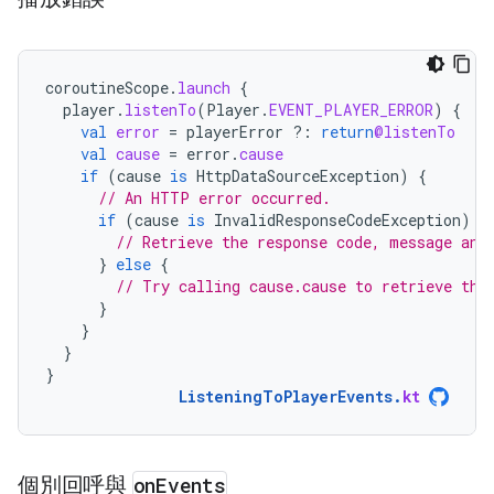
coroutineScope
.
launch
{
player
.
listenTo
(
Player
.
EVENT_PLAYER_ERROR
)
{
val
error
=
playerError
?:
return
@listenTo
val
cause
=
error
.
cause
if
(
cause
is
HttpDataSourceException
)
{
// An HTTP error occurred.
if
(
cause
is
InvalidResponseCodeException
)
{
// Retrieve the response code, message and
}
else
{
// Try calling cause.cause to retrieve the
}
}
}
}
ListeningToPlayerEvents
.
kt
個別回呼與
on
Events