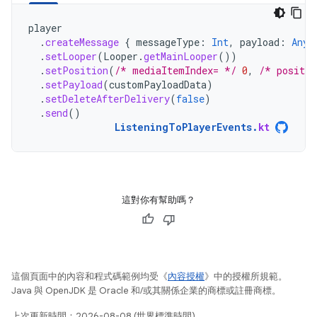
player
.
createMessage
{
messageType
:
Int
,
payload
:
Any?
.
setLooper
(
Looper
.
getMainLooper
())
.
setPosition
(
/* mediaItemIndex= */
0
,
/* positio
.
setPayload
(
customPayloadData
)
.
setDeleteAfterDelivery
(
false
)
.
send
()
ListeningToPlayerEvents
.
kt
這對你有幫助嗎？
這個頁面中的內容和程式碼範例均受《
內容授權
》中的授權所規範。
Java 與 OpenJDK 是 Oracle 和/或其關係企業的商標或註冊商標。
上次更新時間：2026-08-08 (世界標準時間)。