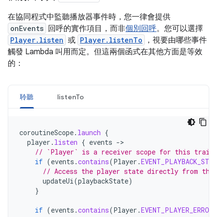
在協同程式中監聽播放器事件時，您一律會提供
onEvents
回呼的實作項目，而非
個別回呼
。您可以選擇
Player.listen
或
Player.listenTo
，視要由哪些事件
觸發 Lambda 叫用而定。但這兩個函式在其他方面是等效
的：
聆聽
listenTo
coroutineScope
.
launch
{
player
.
listen
{
events
-
// `Player` is a receiver scope for this trail
if
(
events
.
contains
(
Player
.
EVENT_PLAYBACK_STAT
// Access the player state directly from the
updateUi
(
playbackState
)
}
if
(
events
.
contains
(
Player
.
EVENT_PLAYER_ERROR