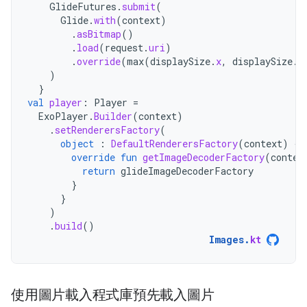
GlideFutures
.
submit
(
Glide
.
with
(
context
)
.
asBitmap
()
.
load
(
request
.
uri
)
.
override
(
max
(
displaySize
.
x
,
displaySize
.
y
)
}
val
player
:
Player
=
ExoPlayer
.
Builder
(
context
)
.
setRenderersFactory
(
object
:
DefaultRenderersFactory
(
context
)
{
override
fun
getImageDecoderFactory
(
contex
return
glideImageDecoderFactory
}
}
)
.
build
()
Images
.
kt
使用圖片載入程式庫預先載入圖片