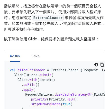
播放期間，播放器會在播放清單中的前一個項目完全載入
後，要求預先載入下一個圖片。使用外部圖片載入程式庫
時，您必須指定
ExternalLoader
來觸發這項預先載入作
業。如果無法或不需要預先載入，仍須提供這個載入程式，
但可以不執行任何動作。
以下範例使用 Glide，確保要求的圖片預先載入至磁碟：
Kotlin
Java
val
glidePreloader
=
ExternalLoader
{
request
:
Loa
GlideFutures
.
submit
(
Glide
.
with
(
context
)
.
asFile
()
.
apply
(
RequestOptions
.
diskCacheStrategyOf
(
DiskCac
.
priority
(
Priority
.
HIGH
)
.
skipMemoryCache
(
true
)
)