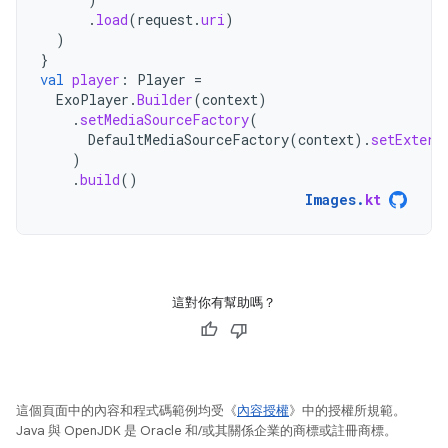
.
load
(
request
.
uri
)
)
}
val
player
:
Player
=
ExoPlayer
.
Builder
(
context
)
.
setMediaSourceFactory
(
DefaultMediaSourceFactory
(
context
).
setExtern
)
.
build
()
Images
.
kt
這對你有幫助嗎？
這個頁面中的內容和程式碼範例均受《
內容授權
》中的授權所規範。
Java 與 OpenJDK 是 Oracle 和/或其關係企業的商標或註冊商標。