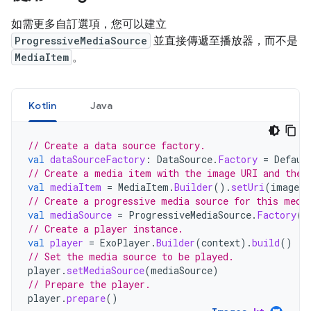
如需更多自訂選項，您可以建立
ProgressiveMediaSource
並直接傳遞至播放器，而不是
MediaItem
。
Kotlin
Java
// Create a data source factory.
val
dataSourceFactory
:
DataSource
.
Factory
=
Defaul
// Create a media item with the image URI and the 
val
mediaItem
=
MediaItem
.
Builder
().
setUri
(
imageUr
// Create a progressive media source for this medi
val
mediaSource
=
ProgressiveMediaSource
.
Factory
(
d
// Create a player instance.
val
player
=
ExoPlayer
.
Builder
(
context
).
build
()
// Set the media source to be played.
player
.
setMediaSource
(
mediaSource
)
// Prepare the player.
player
.
prepare
()