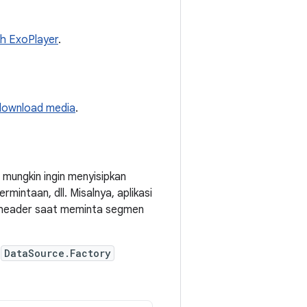
eh ExoPlayer
.
ownload media
.
mungkin ingin menyisipkan
ntaan, dll. Misalnya, aplikasi
i header saat meminta segmen
n
DataSource.Factory