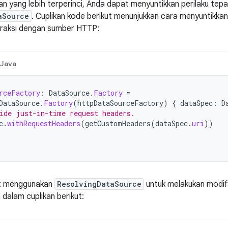
n yang lebih terperinci, Anda dapat menyuntikkan perilaku te
aSource
. Cuplikan kode berikut menunjukkan cara menyuntikka
eraksi dengan sumber HTTP:
Java
rceFactory
:
DataSource
.
Factory
=
DataSource
.
Factory
(
httpDataSourceFactory
)
{
dataSpec
:
D
ide just-in-time request headers.
c
.
withRequestHeaders
(
getCustomHeaders
(
dataSpec
.
uri
))
at menggunakan
ResolvingDataSource
untuk melakukan modifi
 dalam cuplikan berikut: