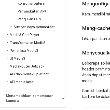
Mengonfigur
Konsumsi baterai
Penyingkatan APK
Kami memiliki 
Pengujian OEM
Sumber daya bermanfaat
Meng-cache 
Media3 Cast
Player
Lihat panduan 
Transformator Media3
Pemeriksa Media3
Menyesuaika
UI Media3
Beberapa aplika
Media
Router Jetpack
header perminta
API dan perilaku platform
Anda dapat meng
media.
API media lama
Contoh berikut 
Menambahkan kemampuan
kustom ke dal
kamera