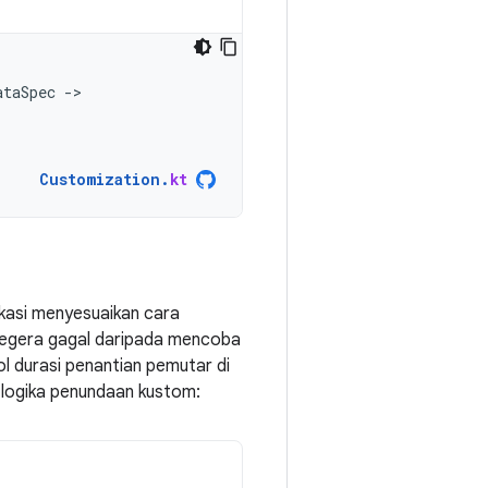
ataSpec
-
Customization
.
kt
kasi menyesuaikan cara
 segera gagal daripada mencoba
ol durasi penantian pemutar di
 logika penundaan kustom: