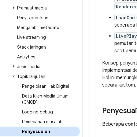
Rendere
Pramuat media
LoadCon
Penyisipan iklan
seberapa 
Mengambil metadata
LivePla
Live streaming
pemutar te
Stack jaringan
saat pemu
Analytics
Konsep penyunti
Jenis media
Implementasi de
Topik lanjutan
Hal ini memungk
secara kustom.
Pengelolaan Hak Digital
Data Klien Media Umum
(CMCD)
Penyesua
Logging debug
Pemecahan masalah
Beberapa conto
Penyesuaian