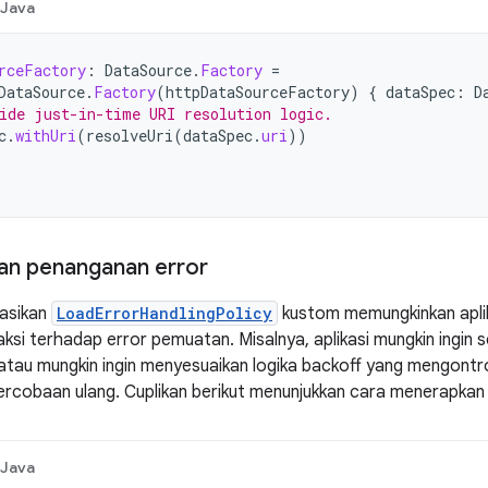
Java
rceFactory
:
DataSource
.
Factory
=
DataSource
.
Factory
(
httpDataSourceFactory
)
{
dataSpec
:
D
ide just-in-time URI resolution logic.
c
.
withUri
(
resolveUri
(
dataSpec
.
uri
))
an penanganan error
asikan
LoadErrorHandlingPolicy
kustom memungkinkan apli
ksi terhadap error pemuatan. Misalnya, aplikasi mungkin ingin
i, atau mungkin ingin menyesuaikan logika backoff yang mengontr
ercobaan ulang. Cuplikan berikut menunjukkan cara menerapkan
Java