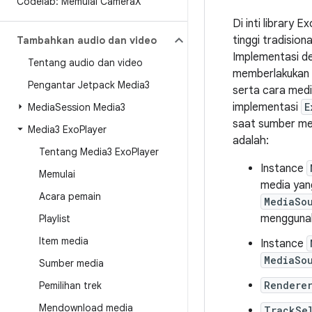
Codelab: Memulai Camera
X
Di inti library
tinggi tradisio
Tambahkan audio dan video
Implementasi d
Tentang audio dan video
memberlakukan s
Pengantar Jetpack Media3
serta cara medi
implementasi
E
Media
Session Media3
saat sumber me
Media3 Exo
Player
adalah:
Tentang Media3 Exo
Player
Instance
Memulai
media yan
Acara pemain
MediaSo
mengguna
Playlist
Item media
Instance
MediaSo
Sumber media
Rendere
Pemilihan trek
Mendownload media
TrackSe