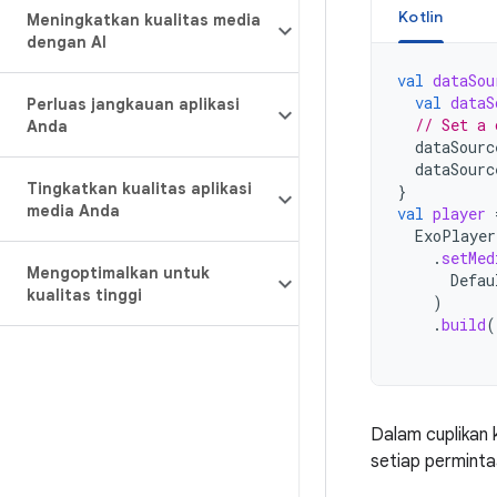
Kotlin
Meningkatkan kualitas media
dengan AI
val
dataSou
val
dataS
Perluas jangkauan aplikasi
// Set a 
Anda
dataSourc
dataSourc
Tingkatkan kualitas aplikasi
}
media Anda
val
player
ExoPlayer
.
setMed
Mengoptimalkan untuk
Defau
kualitas tinggi
)
.
build
(
Dalam cuplikan 
setiap perminta