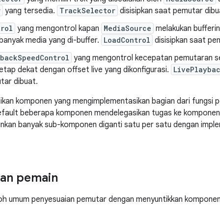
r
yang tersedia.
TrackSelector
disisipkan saat pemutar dibu
trol
yang mengontrol kapan
MediaSource
melakukan bufferin
banyak media yang di-buffer.
LoadControl
disisipkan saat pe
ybackSpeedControl
yang mengontrol kecepatan pemutaran se
tap dekat dengan offset live yang dikonfigurasi.
LivePlayba
tar dibuat.
kan komponen yang mengimplementasikan bagian dari fungsi pem
fault beberapa komponen mendelegasikan tugas ke komponen yan
inkan banyak sub-komponen diganti satu per satu dengan imple
ian pemain
h umum penyesuaian pemutar dengan menyuntikkan komponen d