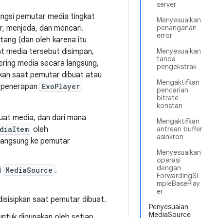
server
gsi pemutar media tingkat
Menyesuaikan
r, menjeda, dan mencari.
penanganan
error
ang (dan oleh karena itu
at media tersebut disimpan,
Menyesuaikan
tanda
ring media secara langsung,
pengekstrak
kan saat pemutar dibuat atau
Mengaktifkan
a penerapan
ExoPlayer
pencarian
bitrate
konstan
at media, dan dari mana
Mengaktifkan
diaItem
oleh
antrean buffer
asinkron
 langsung ke pemutar
Menyesuaikan
operasi
dengan
i
MediaSource
.
ForwardingSi
mpleBasePlay
er
disisipkan saat pemutar dibuat.
Penyesuaian
MediaSource
ntuk digunakan oleh setiap