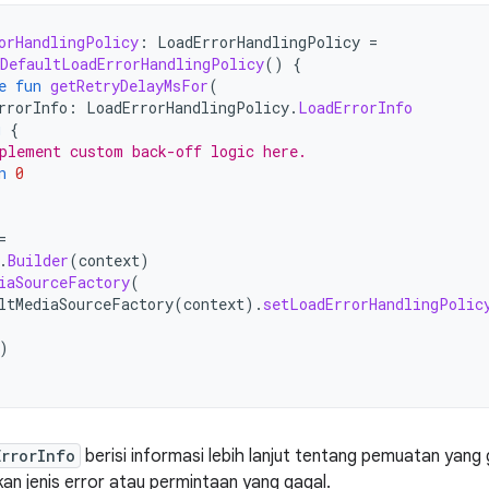
orHandlingPolicy
:
LoadErrorHandlingPolicy
=
DefaultLoadErrorHandlingPolicy
()
{
e
fun
getRetryDelayMsFor
(
rrorInfo
:
LoadErrorHandlingPolicy
.
LoadErrorInfo
g
{
plement custom back-off logic here.
n
0
=
.
Builder
(
context
)
iaSourceFactory
(
ltMediaSourceFactory
(
context
).
setLoadErrorHandlingPolic
)
ErrorInfo
berisi informasi lebih lanjut tentang pemuatan yang
kan jenis error atau permintaan yang gagal.