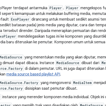
 ExoPlayer terdapat antarmuka
Player
.
Player
mengekspos fun
nal seperti kemampuan untuk melakukan buffering media, memuta
efault
ExoPlayer
dirancang untuk membuat sedikit asumsi tent
edikit batasan pada) jenis media yang diputar, cara dan temp
a tersebut dirender. Daripada menerapkan pemuatan dan rende
xoPlayer
mendelegasikan tugas ini ke komponen yang disuntik
dia baru diteruskan ke pemutar. Komponen umum untuk semu
MediaSource
yang menentukan media yang akan diputar, memu
g dimuat dapat dibaca. Instance
MediaSource
dibuat dari
Me
urce.Factory
di dalam pemutar. URL ini juga dapat diteruskan
kan
media source based playlist API
.
MediaSource.Factory
yang mengonversi
MediaItem
menjad
urce.Factory
disisipkan saat pemutar dibuat.
r
instance yang merender komponen media individual. Objek ini 
lector
yang memilih trek yang disediakan oleh
MediaSource
u