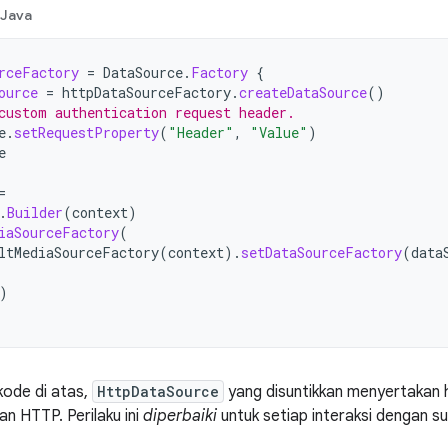
Java
rceFactory
=
DataSource
.
Factory
{
ource
=
httpDataSourceFactory
.
createDataSource
()
custom authentication request header.
e
.
setRequestProperty
(
"Header"
,
"Value"
)
e
=
.
Builder
(
context
)
iaSourceFactory
(
ltMediaSourceFactory
(
context
).
setDataSourceFactory
(
data
)
kode di atas,
HttpDataSource
yang disuntikkan menyertakan
an HTTP. Perilaku ini
diperbaiki
untuk setiap interaksi dengan 