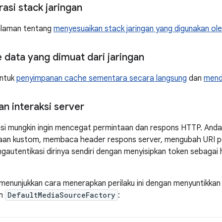
asi stack jaringan
halaman tentang
menyesuaikan stack jaringan yang digunakan ol
data yang dimuat dari jaringan
untuk
penyimpanan cache sementara secara langsung
dan
mend
n interaksi server
si mungkin ingin mencegat permintaan dan respons HTTP. Anda 
an kustom, membaca header respons server, mengubah URI permi
autentikasi dirinya sendiri dengan menyisipkan token sebaga
menunjukkan cara menerapkan perilaku ini dengan menyuntikka
am
DefaultMediaSourceFactory
: