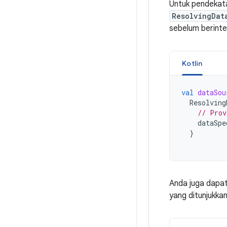
Untuk pendekata
ResolvingDat
sebelum berint
Kotlin
val
dataSou
Resolving
// Prov
dataSpe
}
Anda juga dap
yang ditunjukkan