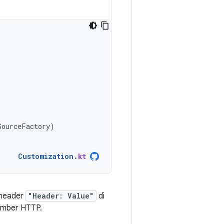
SourceFactory
)
Customization
.
kt
 header
"Header: Value"
di
sumber HTTP.