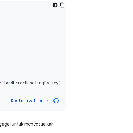
y
(
loadErrorHandlingPolicy
)
Customization
.
kt
 gagal untuk menyesuaikan