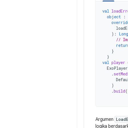
val
loadErr
object
:
overrid
loadE
):
Lon
// Im
retur
}
}
val
player
ExoPlayer
.
setMed
Defau
)
.
build
(
Argumen
Load
logika berdasar