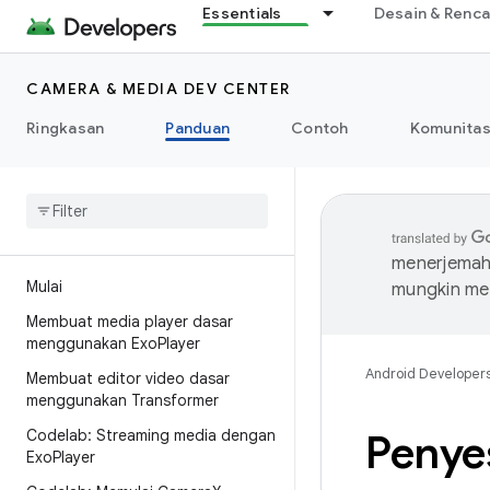
Essentials
Desain & Renc
CAMERA & MEDIA DEV CENTER
Ringkasan
Panduan
Contoh
Komunita
menerjemahk
Mulai
mungkin me
Membuat media player dasar
menggunakan Exo
Player
Android Developer
Membuat editor video dasar
menggunakan Transformer
Codelab: Streaming media dengan
Penye
Exo
Player