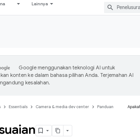
ana
Lainnya
s
Google menggunakan teknologi AI untuk
an konten ke dalam bahasa pilihan Anda. Terjemahan AI
ngandung kesalahan.
s
Essentials
Camera & media dev center
Panduan
Apakah
suaian