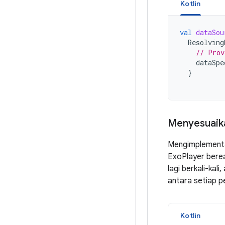
Kotlin
val
dataSou
Resolving
// Prov
dataSpe
}
Menyesuaik
Mengimplement
ExoPlayer berea
lagi berkali-kal
antara setiap p
Kotlin