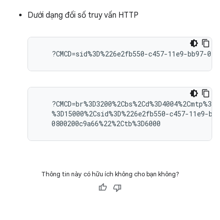
Dưới dạng đối số truy vấn HTTP
   ?CMCD=br%3D3200%2Cbs%2Cd%3D4004%2Cmtp%3D2
   %3D15000%2Csid%3D%226e2fb550-c457-11e9-bb9
Thông tin này có hữu ích không cho bạn không?