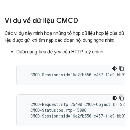
Ví dụ về dữ liệu CMCD
Các ví dụ này minh hoạ những tổ hợp dữ liệu hợp lệ của dữ
liệu được gửi khi tìm nạp các đoạn nội dung nghe nhìn:
Dưới dạng tiêu đề yêu cầu HTTP tuỳ chỉnh
   CMCD-Request:mtp=25400 CMCD-Object:br=3200,
   CMCD-Status:bs,rtp=15000
