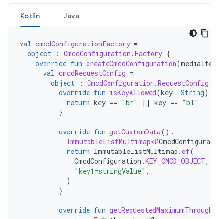
Kotlin
Java
val
cmcdConfigurationFactory
=
object
:
CmcdConfiguration
.
Factory
{
override
fun
createCmcdConfiguration
(
mediaItem
val
cmcdRequestConfig
=
object
:
CmcdConfiguration
.
RequestConfig
{
override
fun
isKeyAllowed
(
key
:
String
):
return
key
==
"br"
||
key
==
"bl"
}
override
fun
getCustomData
():
ImmutableListMultimap<@
CmcdConfigurati
return
ImmutableListMultimap
.
of
(
CmcdConfiguration
.
KEY_CMCD_OBJECT
,
"key1=stringValue"
,
)
}
override
fun
getRequestedMaximumThroughp