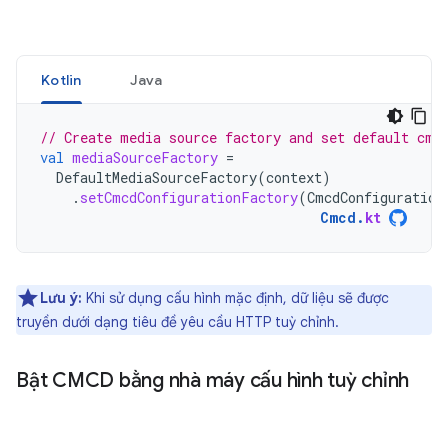
Kotlin
Java
// Create media source factory and set default cmc
val
mediaSourceFactory
=
DefaultMediaSourceFactory
(
context
)
.
setCmcdConfigurationFactory
(
CmcdConfiguration
Cmcd
.
kt
Lưu ý:
Khi sử dụng cấu hình mặc định, dữ liệu sẽ được
truyền dưới dạng tiêu đề yêu cầu HTTP tuỳ chỉnh.
Bật CMCD bằng nhà máy cấu hình tuỳ chỉnh