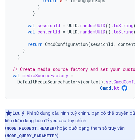
return
5
*
throughputKbps
}
}
val
sessionId
=
UUID
.
randomUUID
().
toString
()
val
contentId
=
UUID
.
randomUUID
().
toString
()
return
CmcdConfiguration
(
sessionId
,
contentI
}
}
// Create media source factory and set your custom
val
mediaSourceFactory
=
DefaultMediaSourceFactory
(
context
).
setCmcdConfig
Cmcd
.
kt
Lưu ý:
Khi sử dụng cấu hình tuỳ chỉnh, bạn có thể truyền dữ
liệu dưới dạng tiêu đề yêu cầu tuỳ chỉnh
(
) hoặc dưới dạng tham số truy vấn
MODE_REQUEST_HEADER
(
).
MODE_QUERY_PARAMETER