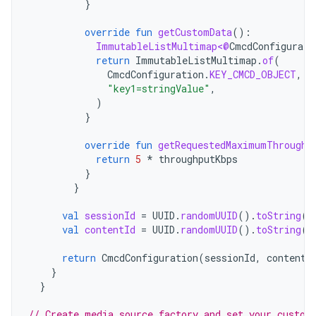
}
override
fun
getCustomData
():
ImmutableListMultimap<@
CmcdConfigurati
return
ImmutableListMultimap
.
of
(
CmcdConfiguration
.
KEY_CMCD_OBJECT
,
"key1=stringValue"
,
)
}
override
fun
getRequestedMaximumThroughp
return
5
*
throughputKbps
}
}
val
sessionId
=
UUID
.
randomUUID
().
toString
()
val
contentId
=
UUID
.
randomUUID
().
toString
()
return
CmcdConfiguration
(
sessionId
,
contentI
}
}
// Create media source factory and set your custom