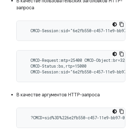
В качестве пользовательских заголовков HTTP-
запроса
   CMCD-Request:mtp=25400 CMCD-Object:br=3200,
   CMCD-Status:bs,rtp=15000

В качестве аргументов HTTP-запроса