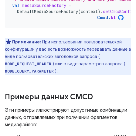
val
mediaSourceFactory
=
DefaultMediaSourceFactory
(
context
).
setCmcdConfig
Cmcd
.
kt
Примечание:
При использовании пользовательской
конфигурации у вас есть возможность передавать данные в
виде пользовательских заголовков запроса (
) или в виде параметров запроса (
MODE_REQUEST_HEADER
).
MODE_QUERY_PARAMETER
Примеры данных CMCD
Эти примеры иллюстрируют допустимые комбинации
данных, отправляемых при получении фрагментов
медиафайлов: