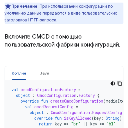
Примечание:
При использовании конфигурации по
умолчанию данные передаются в виде пользовательских
заголовков HTTP-запроса.
Включите CMCD с помощью
пользовательской фабрики конфигураций
.
Котлин
Java
val
cmcdConfigurationFactory
=
object
:
CmcdConfiguration
.
Factory
{
override
fun
createCmcdConfiguration
(
mediaItem
val
cmcdRequestConfig
=
object
:
CmcdConfiguration
.
RequestConfig
{
override
fun
isKeyAllowed
(
key
:
String
):
return
key
==
"br"
||
key
==
"bl"