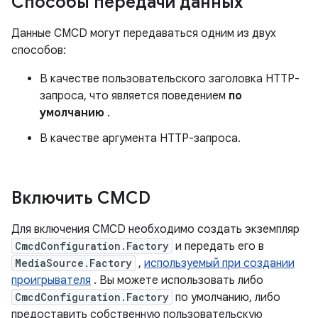
Способы передачи данных
Данные CMCD могут передаваться одним из двух
способов:
В качестве пользовательского заголовка HTTP-
запроса, что является поведением
по
умолчанию
.
В качестве аргумента HTTP-запроса.
Включить CMCD
Для включения CMCD необходимо создать экземпляр
CmcdConfiguration.Factory
и передать его в
MediaSource.Factory
,
используемый при создании
проигрывателя
. Вы можете использовать либо
CmcdConfiguration.Factory
по умолчанию, либо
предоставить собственную пользовательскую