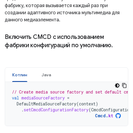
фабрику, которая вызывается каждый раз при
создании адаптивного источника мультимедиа для
данного медиаэлемента.
Включить CMCD с использованием
фабрики конфигураций по умолчанию
.
Котлин
Java
// Create media source factory and set default cmc
val
mediaSourceFactory
=
DefaultMediaSourceFactory
(
context
)
.
setCmcdConfigurationFactory
(
CmcdConfiguration
Cmcd
.
kt