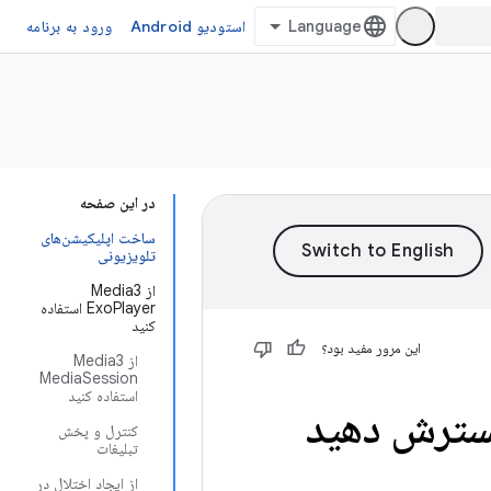
استودیو Android
ورود به برنامه
در این صفحه
ساخت اپلیکیشن‌های
تلویزیونی
از Media3
ExoPlayer استفاده
کنید
این مرور مفید بود؟
از Media3
MediaSession
استفاده کنید
کنترل و پخش
تبلیغات
از ایجاد اختلال در