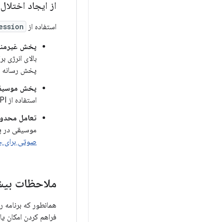
از ایجاد اختلال
استفاده از
ession
پخش غیرمنت
بالای انرژی ب
پخش رسانه اس
پخش موسیقی 
استفاده از APIهای
تعامل محدود
موسیقی در پس
صوتی برای جس
ملاحظات بیش
همانطور که برنامه ر
فراهم کردن امکان ی