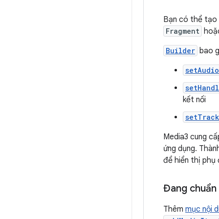
Bạn có thể tạo 
Fragment
hoặ
Builder
bao g
setAudio
setHand
kết nối
setTrac
Media3 cung cấ
ứng dụng. Thàn
để hiển thị phụ
Đang chuẩn b
Thêm
mục nội d