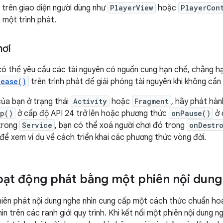
trên giao diện người dùng như
PlayerView
hoặc
PlayerCon
i một trình phát.
hơi
có thể yêu cầu các tài nguyên có nguồn cung hạn chế, chẳng hạn
lease()
trên trình phát để giải phóng tài nguyên khi không cần
của bạn ở trạng thái
Activity
hoặc
Fragment
, hãy phát hàn
p()
ở cấp độ API 24 trở lên hoặc phương thức
onPause()
ở 
 trong
Service
, bạn có thể xoá người chơi đó trong
onDestr
để xem ví dụ về cách triển khai các phương thức vòng đời.
oạt động phát bằng một phiên nội dung
hiên phát nội dung nghe nhìn cung cấp một cách thức chuẩn hoá
ìn trên các ranh giới quy trình. Khi kết nối một phiên nội dung n