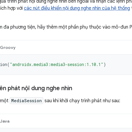
uá trình phát nội dung nghe nhìn bên ngoài và nhận các lệnh ph
ích hợp với
các nút điều khiển nội dung nghe nhìn của hệ thống
t
ên đa phương tiện, hãy thêm một phần phụ thuộc vào mô-đun P
Groovy
ion
(
"androidx.media3:media3-session:1.10.1"
)
ên phát nội dung nghe nhìn
o một
MediaSession
sau khi khởi chạy trình phát như sau:
Java