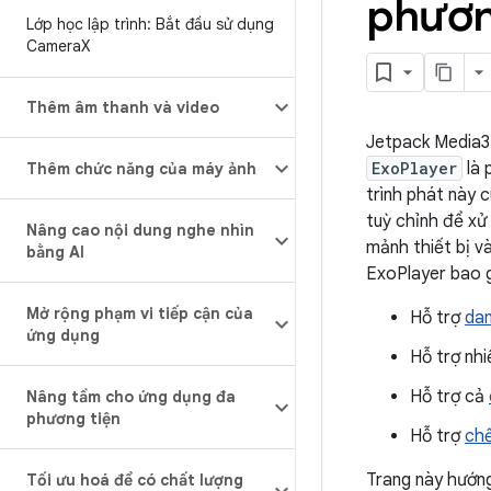
phươn
Lớp học lập trình: Bắt đầu sử dụng
Camera
X
Thêm âm thanh và video
Jetpack Media3
ExoPlayer
là 
Thêm chức năng của máy ảnh
trình phát này 
tuỳ chỉnh để xử
Nâng cao nội dung nghe nhìn
mảnh thiết bị v
bằng AI
ExoPlayer bao 
Mở rộng phạm vi tiếp cận của
Hỗ trợ
dan
ứng dụng
Hỗ trợ nh
Hỗ trợ cả
Nâng tầm cho ứng dụng đa
phương tiện
Hỗ trợ
ch
Trang này hướng
Tối ưu hoá để có chất lượng