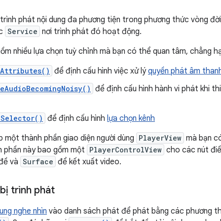
trình phát nội dung đa phương tiện trong phương thức vòng đờ
c
Service
nơi trình phát đó hoạt động.
ồm nhiều lựa chọn tuỳ chỉnh mà bạn có thể quan tâm, chẳng hạ
Attributes()
để định cấu hình việc xử lý
quyền phát âm than
leAudioBecomingNoisy()
để định cấu hình hành vi phát khi th
kSelector()
để định cấu hình
lựa chọn kênh
p một thành phần giao diện người dùng
PlayerView
mà bạn có
h phần này bao gồm một
PlayerControlView
cho các nút điề
 đề và
Surface
để kết xuất video.
ị trình phát
ung nghe nhìn
vào danh sách phát để phát bằng các phương t