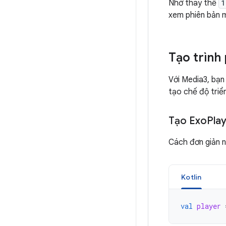
Nhớ thay thế
1
xem phiên bản m
Tạo trình
Với Media3, bạn
tạo chế độ triển
Tạo Exo
Pla
Cách đơn giản 
Kotlin
val
player