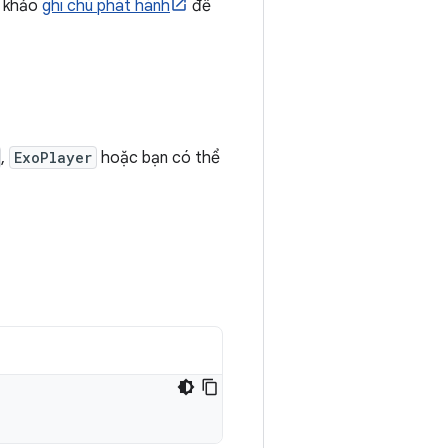
m khảo
ghi chú phát hành
để
,
ExoPlayer
hoặc bạn có thể