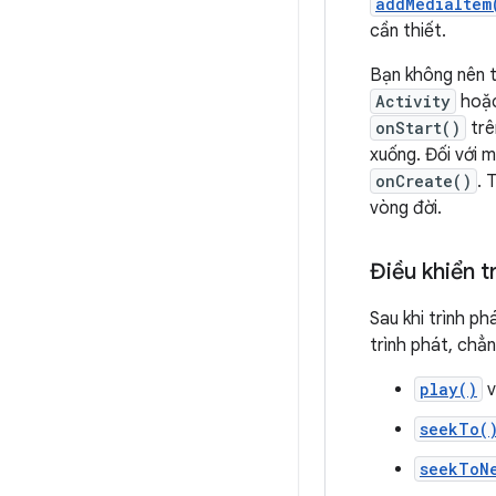
addMediaItem
cần thiết.
Bạn không nên t
Activity
hoặ
onStart()
trê
xuống. Đối với 
onCreate()
. 
vòng đời.
Điều khiển t
Sau khi trình p
trình phát, chẳ
play()
seekTo(
seekToN