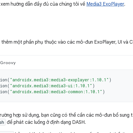
ể xem hướng dẫn đầy đủ của chúng tôi về
Media3 ExoPlayer
.
y thêm một phần phụ thuộc vào các mô-đun ExoPlayer, UI và
Groovy
ion
(
"androidx.media3:media3-exoplayer:1.10.1"
)
ion
(
"androidx.media3:media3-ui:1.10.1"
)
ion
(
"androidx.media3:media3-common:1.10.1"
)
rường hợp sử dụng, bạn cũng có thể cần các mô-đun bổ sung 
sh
để phát các luồng ở định dạng DASH.