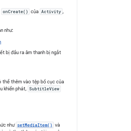
i
onCreate()
của
Activity
,
n như:
h
iết bị đầu ra âm thanh bị ngắt
 thể thêm vào tệp bố cục của
u khiển phát,
SubtitleView
hức như
setMediaItem()
và