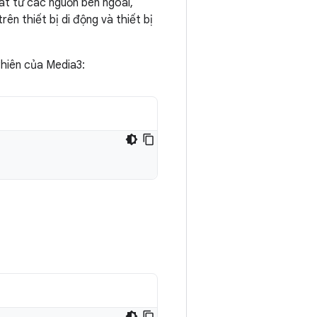
át từ các nguồn bên ngoài,
rên thiết bị di động và thiết bị
hiên của Media3: