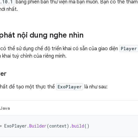
.10.1
bằng phiên bản thư viện mà bạn muốn. Bạn có thể tha
ới nhất.
 phát nội dung nghe nhìn
 có thể sử dụng chế độ triển khai có sẵn của giao diện
Player
 khai tuỳ chỉnh của riêng mình.
yer
nhất để tạo một thực thể
ExoPlayer
là như sau:
Java
=
ExoPlayer
.
Builder
(
context
).
build
()