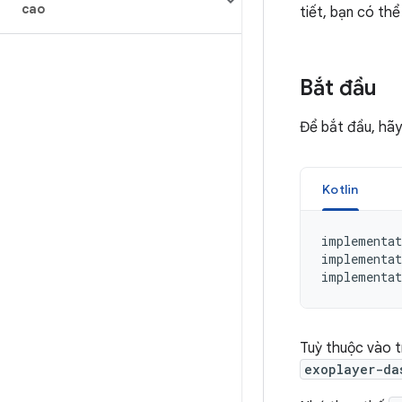
cao
tiết, bạn có th
Bắt đầu
Để bắt đầu, hã
Kotlin
implementat
implementat
implementat
Tuỳ thuộc vào t
exoplayer-da