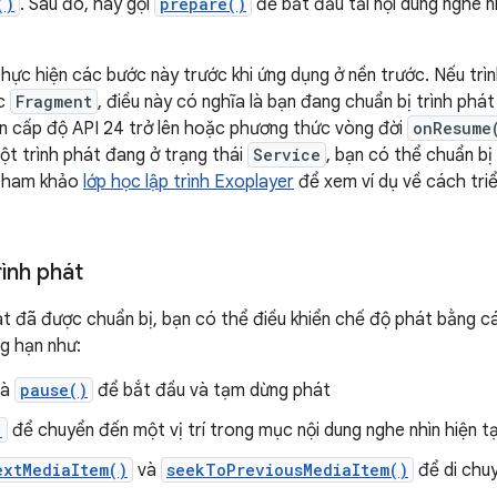
()
. Sau đó, hãy gọi
prepare()
để bắt đầu tải nội dung nghe n
hực hiện các bước này trước khi ứng dụng ở nền trước. Nếu trìn
c
Fragment
, điều này có nghĩa là bạn đang chuẩn bị trình ph
n cấp độ API 24 trở lên hoặc phương thức vòng đời
onResume
một trình phát đang ở trạng thái
Service
, bạn có thể chuẩn bị
Tham khảo
lớp học lập trình Exoplayer
để xem ví dụ về cách tri
rình phát
hát đã được chuẩn bị, bạn có thể điều khiển chế độ phát bằng 
ng hạn như:
và
pause()
để bắt đầu và tạm dừng phát
)
để chuyển đến một vị trí trong mục nội dung nghe nhìn hiện tạ
extMediaItem()
và
seekToPreviousMediaItem()
để di chu