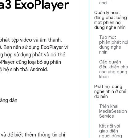
a3 Exo
Player
chơi
Quản lý hoạt
động phát bằng
một phiên nội
dung nghe nhìn
Tạo một
phát tệp video và âm thanh.
phiên phát nội
3. Bạn nên sử dụng ExoPlayer vì
dung nghe
nhìn
ng hợp sử dụng phát và có thể
oPlayer cũng loại bỏ sự phân
Cấp quyền
điều khiển cho
 hệ sinh thái Android.
các ứng dụng
khác
Phát nội dung
nghe nhìn ở chế
độ nền
tăng dần
Triển khai
MediaSession
Service
Kết nối với
giao diện
và để biết thêm thông tin chi
người dùng