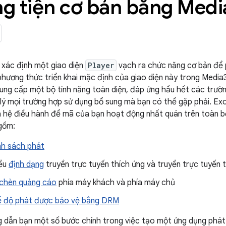
g tiện cơ bản bằng Medi
 xác định một giao diện
Player
vạch ra chức năng cơ bản để 
phương thức triển khai mặc định của giao diện này trong Media
cung cấp một bộ tính năng toàn diện, đáp ứng hầu hết các trườ
 lý mọi trường hợp sử dụng bổ sung mà bạn có thể gặp phải. Ex
à hệ điều hành để mã của bạn hoạt động nhất quán trên toàn bộ
gồm:
h sách phát
iều
định dạng
truyền trực tuyến thích ứng và truyền trực tuyến 
chèn quảng cáo
phía máy khách và phía máy chủ
ế độ phát được bảo vệ bằng DRM
 dẫn bạn một số bước chính trong việc tạo một ứng dụng phát 