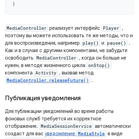
}
MediaController
реализует интерфейс
Player
,
поэтому вы можете использовать те же методы, что и
для воспроизведения, например
play()
и
pause()
.
Как и в случае с другими компонентами, не забудьте
освободить
MediaController
, когда он больше не
нужен, в методе жизненного цикла
onStop()
компонента
Activity
, вызвав метод
MediaController.releaseFuture()
.
Публикация уведомления
Для публикации уведомлений во время работы
фоновых служб требуется их корректное
отображение.
MediaSessionService
автоматически
создаст для вас
уведомление
MediaStyle
в виде