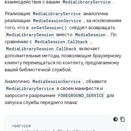
взаимодействия с вашим
MediaLibraryService
.
Реализация
MediaLibraryService
аналогична
реализации
MediaSessionService
, за исключением
того, что в
onGetSession()
следует возвращать
MediaLibrarySession
вместо
MediaSession
. По
сравнению с
MediaSession.Callback
,
MediaLibrarySession.Callback
включает
дополнительные методы, позволяющие браузерному
клиенту перемещаться по контенту, предлагаемому
вашей библиотечной службой.
Аналогично
MediaSessionService
, объявите
MediaLibraryService
в своем манифесте и
запросите разрешение
FOREGROUND_SERVICE
для
запуска службы переднего плана: