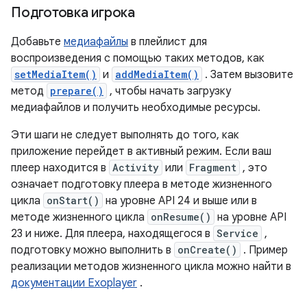
Подготовка игрока
Добавьте
медиафайлы
в плейлист для
воспроизведения с помощью таких методов, как
setMediaItem()
и
addMediaItem()
. Затем вызовите
метод
prepare()
, чтобы начать загрузку
медиафайлов и получить необходимые ресурсы.
Эти шаги не следует выполнять до того, как
приложение перейдет в активный режим. Если ваш
плеер находится в
Activity
или
Fragment
, это
означает подготовку плеера в методе жизненного
цикла
onStart()
на уровне API 24 и выше или в
методе жизненного цикла
onResume()
на уровне API
23 и ниже. Для плеера, находящегося в
Service
,
подготовку можно выполнить в
onCreate()
. Пример
реализации методов жизненного цикла можно найти в
документации Exoplayer
.