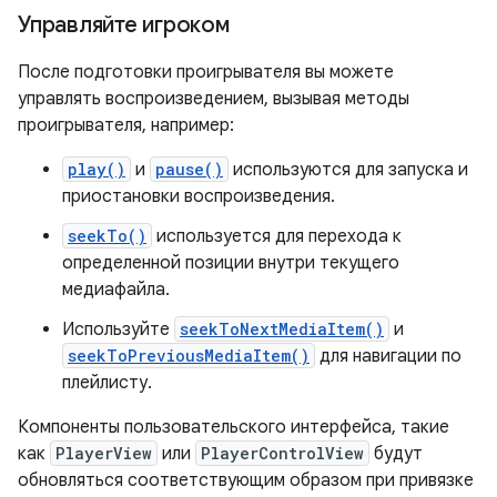
Управляйте игроком
После подготовки проигрывателя вы можете
управлять воспроизведением, вызывая методы
проигрывателя, например:
play()
и
pause()
используются для запуска и
приостановки воспроизведения.
seekTo()
используется для перехода к
определенной позиции внутри текущего
медиафайла.
Используйте
seekToNextMediaItem()
и
seekToPreviousMediaItem()
для навигации по
плейлисту.
Компоненты пользовательского интерфейса, такие
как
PlayerView
или
PlayerControlView
будут
обновляться соответствующим образом при привязке