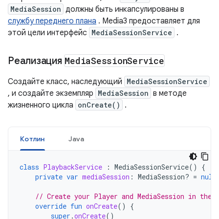
MediaSession
должны быть инкапсулированы в
службу переднего плана
. Media3 предоставляет для
этой цели интерфейс
MediaSessionService
.
Реализация
Media
Session
Service
Создайте класс, наследующий
MediaSessionService
, и создайте экземпляр
MediaSession
в методе
жизненного цикла
onCreate()
.
Котлин
Java
class
PlaybackService
:
MediaSessionService
()
{
private
var
mediaSession
:
MediaSession? 
=
null
// Create your Player and MediaSession in the 
override
fun
onCreate
()
{
super
.
onCreate
()