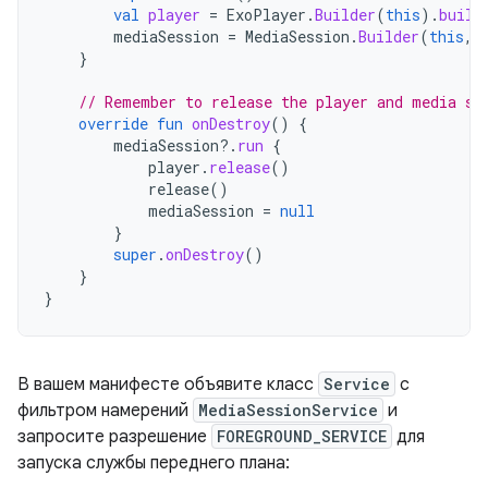
val
player
=
ExoPlayer
.
Builder
(
this
).
build
mediaSession
=
MediaSession
.
Builder
(
this
,
}
// Remember to release the player and media se
override
fun
onDestroy
()
{
mediaSession
?.
run
{
player
.
release
()
release
()
mediaSession
=
null
}
super
.
onDestroy
()
}
}
В вашем манифесте объявите класс
Service
с
фильтром намерений
MediaSessionService
и
запросите разрешение
FOREGROUND_SERVICE
для
запуска службы переднего плана: