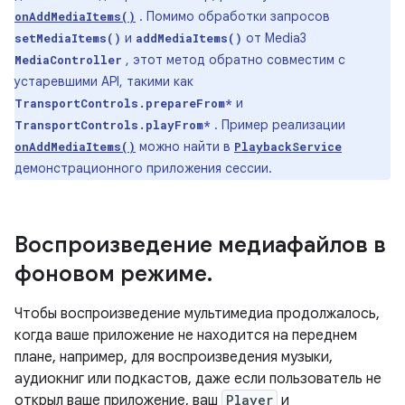
. Помимо обработки запросов
onAddMediaItems()
и
от Media3
setMediaItems()
addMediaItems()
, этот метод обратно совместим с
MediaController
устаревшими API, такими как
и
TransportControls.prepareFrom*
. Пример реализации
TransportControls.playFrom*
можно найти в
onAddMediaItems()
PlaybackService
демонстрационного приложения сессии.
Воспроизведение медиафайлов в
фоновом режиме
.
Чтобы воспроизведение мультимедиа продолжалось,
когда ваше приложение не находится на переднем
плане, например, для воспроизведения музыки,
аудиокниг или подкастов, даже если пользователь не
открыл ваше приложение, ваш
Player
и