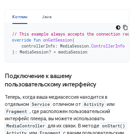
Котлин
Java
// This example always accepts the connection requ
override
fun
onGetSession
(
controllerInfo
:
MediaSession
.
ControllerInfo
):
MediaSession? 
=
mediaSession
Подключение к вашему
пользовательскому интерфейсу
Теперь, когда ваша медиасессия находится в
отдельном
Service
отличном от
Activity
или
Fragment
, где расположен пользовательский
интерфейс плеера, вы можете использовать
MediaController
для их связи. В методе
onStart()
Activity
или
Fragment
с вашим пользовательским