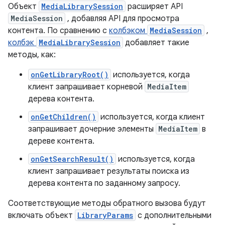
Объект
MediaLibrarySession
расширяет API
MediaSession
, добавляя API для просмотра
контента. По сравнению с
колбэком
MediaSession
,
колбэк
MediaLibrarySession
добавляет такие
методы, как:
onGetLibraryRoot()
используется, когда
клиент запрашивает корневой
MediaItem
дерева контента.
onGetChildren()
используется, когда клиент
запрашивает дочерние элементы
MediaItem
в
дереве контента.
onGetSearchResult()
используется, когда
клиент запрашивает результаты поиска из
дерева контента по заданному запросу.
Соответствующие методы обратного вызова будут
включать объект
LibraryParams
с дополнительными