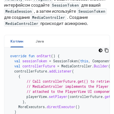
интерфейсом создайте
SessionToken
для вашей
MediaSession
, а затем используйте
SessionToken
для создания
MediaController
. Создание
MediaController
происходит асинхронно.
Котлин
Java
override
fun
onStart
()
{
val
sessionToken
=
SessionToken
(
this
,
ComponentN
val
controllerFuture
=
MediaController
.
Builder
(
t
controllerFuture
.
addListener
(
{
// Call controllerFuture.get() to retrieve
// MediaController implements the Player i
// attached to the PlayerView UI component
playerView
.
setPlayer
(
controllerFuture
.
get
(
},
MoreExecutors
.
directExecutor
()
)