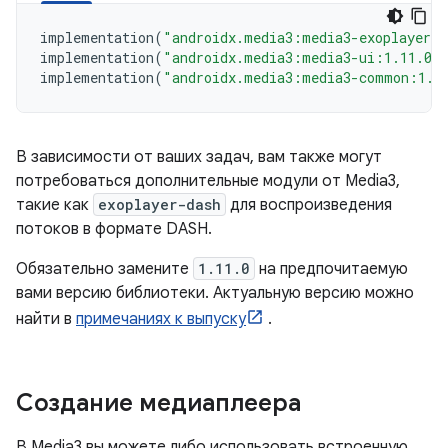
implementation
(
"androidx.media3:media3-exoplayer:
implementation
(
"androidx.media3:media3-ui:1.11.0"
implementation
(
"androidx.media3:media3-common:1.1
В зависимости от ваших задач, вам также могут
потребоваться дополнительные модули от Media3,
такие как
exoplayer-dash
для воспроизведения
потоков в формате DASH.
Обязательно замените
1.11.0
на предпочитаемую
вами версию библиотеки. Актуальную версию можно
найти в
примечаниях к выпуску
.
Создание медиаплеера
В Media3 вы можете либо использовать встроенную