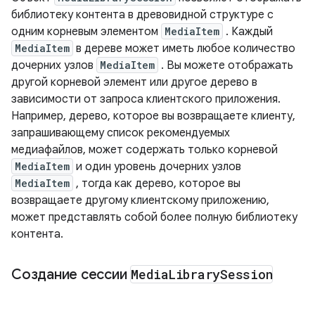
библиотеку контента в древовидной структуре с
одним корневым элементом
MediaItem
. Каждый
MediaItem
в дереве может иметь любое количество
дочерних узлов
MediaItem
. Вы можете отображать
другой корневой элемент или другое дерево в
зависимости от запроса клиентского приложения.
Например, дерево, которое вы возвращаете клиенту,
запрашивающему список рекомендуемых
медиафайлов, может содержать только корневой
MediaItem
и один уровень дочерних узлов
MediaItem
, тогда как дерево, которое вы
возвращаете другому клиентскому приложению,
может представлять собой более полную библиотеку
контента.
Создание сессии
Media
Library
Session