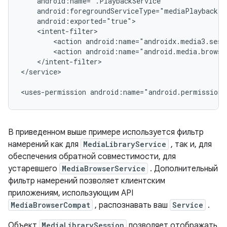
<action
<action
</intent-filter>

</service>

<uses-permission
android:name="android.permission.
В приведенном выше примере используется фильтр
намерений как для
MediaLibraryService
, так и, для
обеспечения обратной совместимости, для
устаревшего
MediaBrowserService
. Дополнительный
фильтр намерений позволяет клиентским
приложениям, использующим API
MediaBrowserCompat
, распознавать ваш
Service
.
Объект
MediaLibrarySession
позволяет отображать