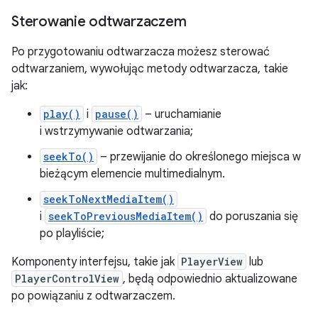
Sterowanie odtwarzaczem
Po przygotowaniu odtwarzacza możesz sterować
odtwarzaniem, wywołując metody odtwarzacza, takie
jak:
play()
i
pause()
– uruchamianie
i wstrzymywanie odtwarzania;
seekTo()
– przewijanie do określonego miejsca w
bieżącym elemencie multimedialnym.
seekToNextMediaItem()
i
seekToPreviousMediaItem()
do poruszania się
po playliście;
Komponenty interfejsu, takie jak
PlayerView
lub
PlayerControlView
, będą odpowiednio aktualizowane
po powiązaniu z odtwarzaczem.