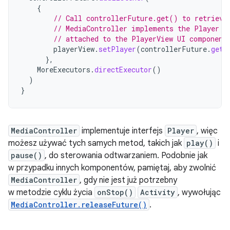
{
// Call controllerFuture.get() to retrieve
// MediaController implements the Player i
// attached to the PlayerView UI component
playerView
.
setPlayer
(
controllerFuture
.
get
(
},
MoreExecutors
.
directExecutor
()
)
}
MediaController
implementuje interfejs
Player
, więc
możesz używać tych samych metod, takich jak
play()
i
pause()
, do sterowania odtwarzaniem. Podobnie jak
w przypadku innych komponentów, pamiętaj, aby zwolnić
MediaController
, gdy nie jest już potrzebny
w metodzie cyklu życia
onStop()
Activity
, wywołując
MediaController.releaseFuture()
.