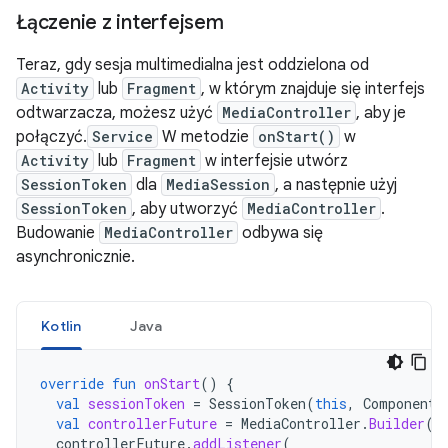
Łączenie z interfejsem
Teraz, gdy sesja multimedialna jest oddzielona od
Activity
lub
Fragment
, w którym znajduje się interfejs
odtwarzacza, możesz użyć
MediaController
, aby je
połączyć.
Service
W metodzie
onStart()
w
Activity
lub
Fragment
w interfejsie utwórz
SessionToken
dla
MediaSession
, a następnie użyj
SessionToken
, aby utworzyć
MediaController
.
Budowanie
MediaController
odbywa się
asynchronicznie.
Kotlin
Java
override
fun
onStart
()
{
val
sessionToken
=
SessionToken
(
this
,
ComponentN
val
controllerFuture
=
MediaController
.
Builder
(
t
controllerFuture
.
addListener
(