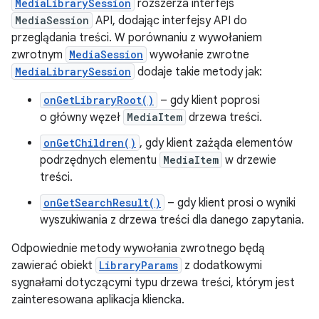
MediaLibrarySession
rozszerza interfejs
MediaSession
API, dodając interfejsy API do
przeglądania treści. W porównaniu z wywołaniem
zwrotnym
MediaSession
wywołanie zwrotne
MediaLibrarySession
dodaje takie metody jak:
onGetLibraryRoot()
– gdy klient poprosi
o główny węzeł
MediaItem
drzewa treści.
onGetChildren()
, gdy klient zażąda elementów
podrzędnych elementu
MediaItem
w drzewie
treści.
onGetSearchResult()
– gdy klient prosi o wyniki
wyszukiwania z drzewa treści dla danego zapytania.
Odpowiednie metody wywołania zwrotnego będą
zawierać obiekt
LibraryParams
z dodatkowymi
sygnałami dotyczącymi typu drzewa treści, którym jest
zainteresowana aplikacja kliencka.