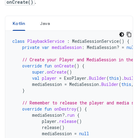
onCreate()
.
Kotlin
Java
class
PlaybackService
:
MediaSessionService
()
{
private
var
mediaSession
:
MediaSession? 
=
null
// Create your Player and MediaSession in the 
override
fun
onCreate
()
{
super
.
onCreate
()
val
player
=
ExoPlayer
.
Builder
(
this
).
build
mediaSession
=
MediaSession
.
Builder
(
this
,
}
// Remember to release the player and media se
override
fun
onDestroy
()
{
mediaSession
?.
run
{
player
.
release
()
release
()
mediaSession
=
null