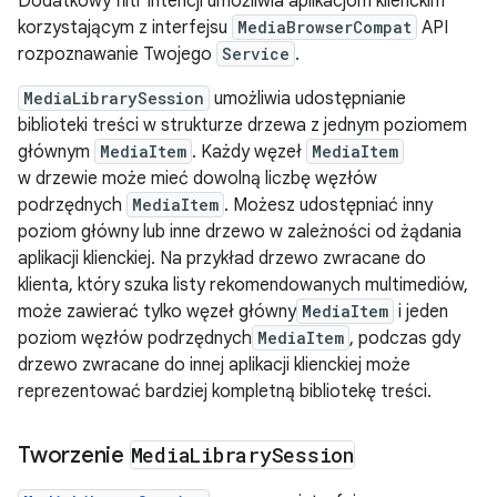
Dodatkowy filtr intencji umożliwia aplikacjom klienckim
korzystającym z interfejsu
MediaBrowserCompat
API
rozpoznawanie Twojego
Service
.
MediaLibrarySession
umożliwia udostępnianie
biblioteki treści w strukturze drzewa z jednym poziomem
głównym
MediaItem
. Każdy węzeł
MediaItem
w drzewie może mieć dowolną liczbę węzłów
podrzędnych
MediaItem
. Możesz udostępniać inny
poziom główny lub inne drzewo w zależności od żądania
aplikacji klienckiej. Na przykład drzewo zwracane do
klienta, który szuka listy rekomendowanych multimediów,
może zawierać tylko węzeł główny
MediaItem
i jeden
poziom węzłów podrzędnych
MediaItem
, podczas gdy
drzewo zwracane do innej aplikacji klienckiej może
reprezentować bardziej kompletną bibliotekę treści.
Tworzenie
Media
Library
Session