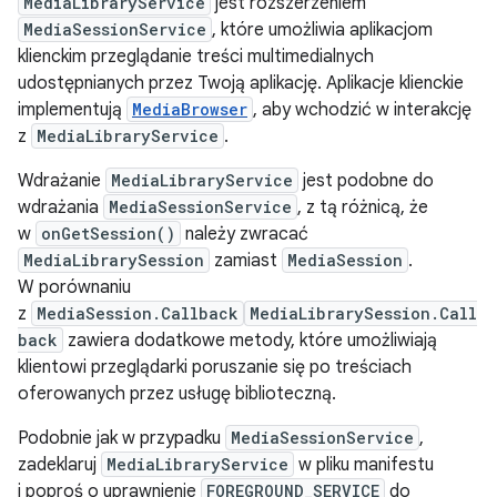
MediaLibraryService
jest rozszerzeniem
MediaSessionService
, które umożliwia aplikacjom
klienckim przeglądanie treści multimedialnych
udostępnianych przez Twoją aplikację. Aplikacje klienckie
implementują
MediaBrowser
, aby wchodzić w interakcję
z
MediaLibraryService
.
Wdrażanie
MediaLibraryService
jest podobne do
wdrażania
MediaSessionService
, z tą różnicą, że
w
onGetSession()
należy zwracać
MediaLibrarySession
zamiast
MediaSession
.
W porównaniu
z
MediaSession.Callback
MediaLibrarySession.Call
back
zawiera dodatkowe metody, które umożliwiają
klientowi przeglądarki poruszanie się po treściach
oferowanych przez usługę biblioteczną.
Podobnie jak w przypadku
MediaSessionService
,
zadeklaruj
MediaLibraryService
w pliku manifestu
i poproś o uprawnienie
FOREGROUND_SERVICE
do