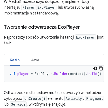
W Media3 możesz użyć dołączonej implementacji
interfejsu
Player
ExoPlayer
lub utworzyć własną
implementację niestandardową.
Tworzenie odtwarzacza Exo
Player
Najprostszy sposób utworzenia instancji
ExoPlayer
jest
taki:
Kotlin
Java
val
player
=
ExoPlayer
.
Builder
(
context
).
build
()
Odtwarzacz multimediów możesz utworzyć w metodzie
cyklu życia
onCreate()
elementu
Activity
,
Fragment
lub
Service
, w którym się znajduje.