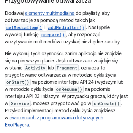
Przygotowywanie odtwarzacza
Dodawaj
elementy multimedialne
do playlisty, aby
odtwarzać je za pomocą metod takich jak
setMediaItem()
i
addMediaItem()
. Następnie
wywołaj funkcję
prepare()
, aby rozpocząć
wczytywanie multimediów i uzyskać niezbędne zasoby.
Nie wykonuj tych czynności, zanim aplikacja nie znajdzie
się na pierwszym planie. Jeśli odtwarzacz znajduje się
w stanie
Activity
lub
Fragment
, oznacza to
przygotowanie odtwarzacza w metodzie cyklu życia
onStart()
na poziomie interfejsu API 24 i wyższym lub
w metodzie cyklu życia
onResume()
na poziomie
interfejsu API 23 i niższym. W przypadku gracza, który jest
w
Service
, możesz przygotować go w
onCreate()
.
Przykład implementacji metod cyklu życia znajdziesz
w
ćwiczeniach z programowania dotyczących
ExoPlayera
.