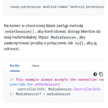
<uses-permission
android:name="android.permission.
Na koniec w utworzonej klasie zastąp metodę
onGetSession()
, aby kontrolować dostęp klientów do
sesji multimedialnej. Wpisz
MediaSession
, aby
zaakceptować prośbę o połączenie, lub
null
, aby ją
odrzucić.
Kotlin
Java
// This example always accepts the connection requ
override
fun
onGetSession
(
controllerInfo
:
MediaSession
.
ControllerInfo
):
MediaSession? 
=
mediaSession