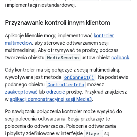
i implementacji niestandardowej.
Przyznawanie kontroli innym klientom
Aplikacje klienckie mogą implementować
kontroler
multimediów
, aby sterować odtwarzaniem sesji
multimedialnej. Aby otrzymywać te prośby, podczas
tworzenia obiektu
MediaSession
ustaw obiekt
callback
.
Gdy kontroler ma się połączyć z sesją multimedialną,
wywoływana jest metoda
onConnect()
. Na podstawie
podanego obiektu
ControllerInfo
możesz
zaakceptować
lub
odrzucić
prośbę. Przykład znajdziesz
w
aplikacji demonstracyjnej sesji Media3
.
Po nawiązaniu połączenia kontroler może wysyłać do
sesji polecenia odtwarzania. Sesja przekazuje te
polecenia do odtwarzacza. Polecenia odtwarzania
i playlisty zdefiniowane w interfejsie
Player
są