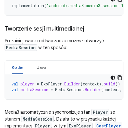
implementation
(
"androidx.media3:media3-session:1.
Tworzenie sesji multimedialnej
Po zainicjowaniu odtwarzacza możesz utworzyć
MediaSession
w ten sposób:
Kotlin
Java
val
player
=
ExoPlayer
.
Builder
(
context
).
build
()
val
mediaSession
=
MediaSession
.
Builder
(
context
,
p
Media3 automatycznie synchronizuje stan
Player
ze
stanem
MediaSession
. Działa to w przypadku każdej
implementacji
Player
, w tym
ExoPlayer
,
CastPlayer