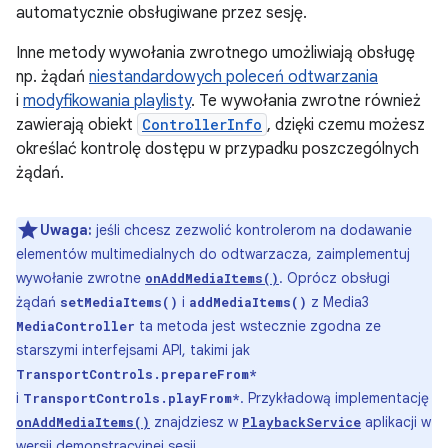
automatycznie obsługiwane przez sesję.
Inne metody wywołania zwrotnego umożliwiają obsługę
np. żądań
niestandardowych poleceń odtwarzania
i
modyfikowania playlisty
. Te wywołania zwrotne również
zawierają obiekt
ControllerInfo
, dzięki czemu możesz
określać kontrolę dostępu w przypadku poszczególnych
żądań.
Uwaga:
jeśli chcesz zezwolić kontrolerom na dodawanie
elementów multimedialnych do odtwarzacza, zaimplementuj
wywołanie zwrotne
. Oprócz obsługi
onAddMediaItems()
żądań
i
z Media3
setMediaItems()
addMediaItems()
ta metoda jest wstecznie zgodna ze
MediaController
starszymi interfejsami API, takimi jak
TransportControls.prepareFrom*
i
. Przykładową implementację
TransportControls.playFrom*
znajdziesz w
aplikacji w
onAddMediaItems()
PlaybackService
wersji demonstracyjnej sesji.