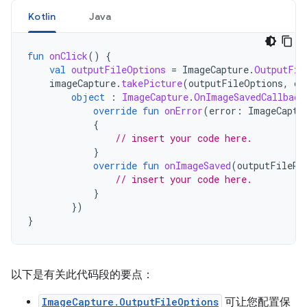
Kotlin
Java
fun
onClick
()
{
val
outputFileOptions
=
ImageCapture
.
OutputFil
imageCapture
.
takePicture
(
outputFileOptions
,
ca
object
:
ImageCapture
.
OnImageSavedCallback
override
fun
onError
(
error
:
ImageCaptu
{
// insert your code here.
}
override
fun
onImageSaved
(
outputFileRe
// insert your code here.
}
})
}
以下是有关此代码段的要点：
ImageCapture.OutputFileOptions
可让您配置保