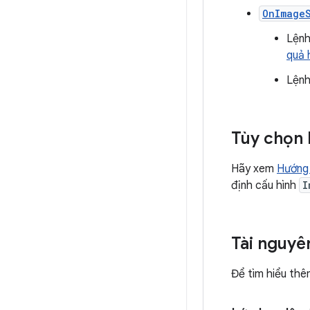
OnImage
Lệnh
quả 
Lệnh
Tùy chọn 
Hãy xem
Hướng 
định cấu hình
I
Tài nguyê
Để tìm hiểu thê