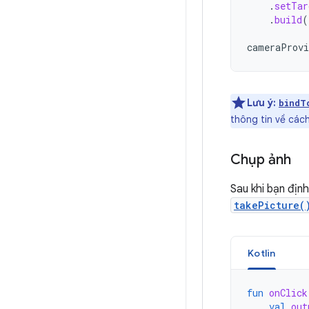
.
setTar
.
build
(
cameraProvi
Lưu ý:
bindT
thông tin về các
Chụp ảnh
Sau khi bạn địn
takePicture(
Kotlin
fun
onClick
val
out