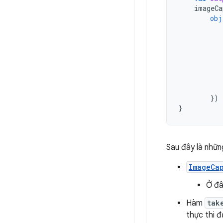
imageCa
obj
})
}
Sau đây là nhữn
ImageCap
Ở đâ
Hàm
tak
thực thi 