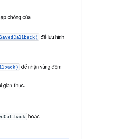
nạp chồng của
eSavedCallback)
để lưu hình
llback)
để nhận vùng đệm
i gian thực.
edCallback
hoặc