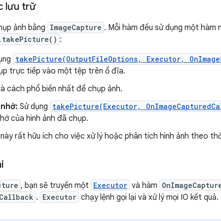
 lưu trữ
hụp ảnh bằng
ImageCapture
. Mỗi hàm đều sử dụng một hàm 
.takePicture()
:
ụng
takePicture(OutputFileOptions, Executor, OnImag
p trực tiếp vào một tệp trên ổ đĩa.
là cách phổ biến nhất để chụp ảnh.
 nhớ:
Sử dụng
takePicture(Executor, OnImageCapturedCa
nhớ của hình ảnh đã chụp.
 này rất hữu ích cho việc xử lý hoặc phân tích hình ảnh theo thờ
i
cture
, bạn sẽ truyền một
Executor
và hàm
OnImageCaptur
Callback
.
Executor
chạy lệnh gọi lại và xử lý mọi IO kết quả.