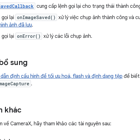
SavedCallback
cung cấp lệnh gọi lại cho trạng thái thành cô
 gọi lại
onImageSaved()
xử lý việc chụp ảnh thành công và c
hình ảnh đã lưu
.
 gọi lại
onError()
xử lý các lỗi chụp ảnh.
bổ sung
dẫn định cấu hình để tối ưu hoá, flash và định dạng tệp
để biết
mageCapture
.
n khác
m về CameraX, hãy tham khảo các tài nguyên sau: