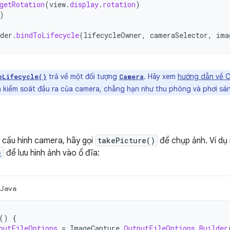
getRotation
(
view
.
display
.
rotation
)
)
der
.
bindToLifecycle
(
lifecycleOwner
,
cameraSelector
,
ima
trả về một đối tượng
. Hãy xem
hướng dẫn về C
oLifecycle()
Camera
h kiểm soát đầu ra của camera, chẳng hạn như thu phóng và phơi sá
h cấu hình camera, hãy gọi
takePicture()
để chụp ảnh. Ví dụ
)
để lưu hình ảnh vào ổ đĩa:
Java
()
{
putFileOptions
=
ImageCapture
.
OutputFileOptions
.
Builder