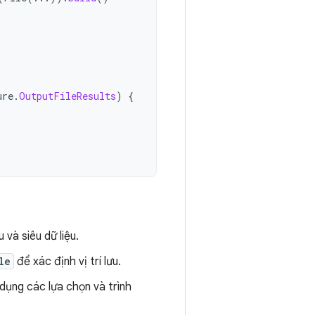
ure
.
OutputFileResults
)
{
 và siêu dữ liệu.
le
để xác định vị trí lưu.
ụng các lựa chọn và trình