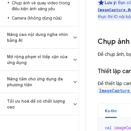
Lưu ý:
Bạn có 
Chụp ảnh và quay video trong
điều kiện ánh sáng yếu
ImageCapture.B
thực thi IO nội bộ
Camera (không dùng nữa)
Nâng cao nội dung nghe nhìn
Chụp ảnh
bằng AI
Để chụp ảnh, bạ
Mở rộng phạm vi tiếp cận của
ứng dụng
Thiết lập c
Nâng tầm cho ứng dụng đa
Để thiết lập c
phương tiện
ImageCapture
Tối ưu hoá để có chất lượng
cao
Kotlin
val
imageCa