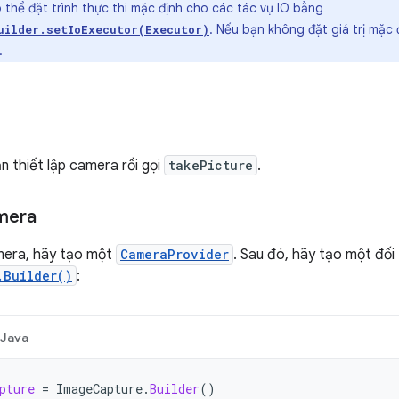
thể đặt trình thực thi mặc định cho các tác vụ IO bằng
. Nếu bạn không đặt giá trị mặc
uilder.setIoExecutor(Executor)
.
n thiết lập camera rồi gọi
takePicture
.
amera
amera, hãy tạo một
CameraProvider
. Sau đó, hãy tạo một đố
.Builder()
:
Java
pture
=
ImageCapture
.
Builder
()