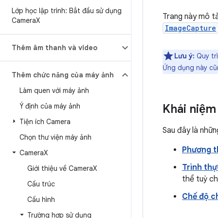
Lớp học lập trình: Bắt đầu sử dụng
Trang này mô tả
Camera
X
ImageCapture
Thêm âm thanh và video
Lưu ý:
Quy trì
Ứng dụng này cũn
Thêm chức năng của máy ảnh
Làm quen với máy ảnh
Ý định của máy ảnh
Khái niệm
Tiện ích Camera
Sau đây là những
Chọn thư viện máy ảnh
Phương t
Camera
X
Trình thự
Giới thiệu về Camera
X
thể tuỳ ch
Cấu trúc
Chế độ c
Cấu hình
Trường hợp sử dụng