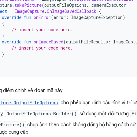
pture
.
takePicture
(
outputFileOptions
,
cameraExecutor
,
ect
:
ImageCapture
.
OnImageSavedCallback
{
override
fun
onError
(
error
:
ImageCaptureException
)
{
// insert your code here.
}
override
fun
onImageSaved
(
outputFileResults
:
ImageCapt
// insert your code here.
}
g điểm chính về đoạn mã này:
ture.OutputFileOptions
cho phép bạn định cấu hình vị trí lưu
y,
OutputFileOptions.Builder()
sử dụng một đối tượng
Fi
ePicture()
chụp ảnh theo cách không đồng bộ bằng cách sử d
được cung cấp.