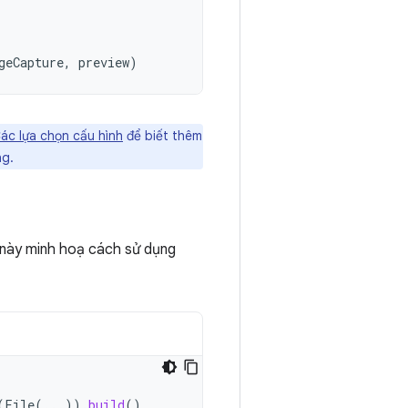
geCapture
,
preview
)
ác lựa chọn cấu hình
để biết thêm
ng.
 này minh hoạ cách sử dụng
(
File
(...)).
build
()