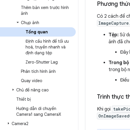
Phương thức
Thêm bản xem trước hình
ảnh
Có 2 cách để c
Chụp ảnh
ImageCapture
Tổng quan
Tệp:
Sử d
Định cấu hình để tối ưu
ảnh đã chụ
hoá
,
truyền nhanh và
Đây 
định dạng tệp
Zero-Shutter Lag
Trong bộ
trong bộ 
Phân tích hình ảnh
Điều
Quay video
Chủ đề nâng cao
Trình thực th
Thiết bị
Hướng dẫn di chuyển
Khi gọi
takePi
Camera1 sang Camera
X
OnImageSaved
Camera2