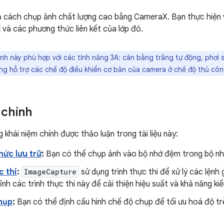
 cách chụp ảnh chất lượng cao bằng CameraX. Bạn thực hiện v
và các phương thức liên kết của lớp đó.
nh này phù hợp với các tính năng 3A: cân bằng trắng tự động, phơi s
g hỗ trợ các chế độ điều khiển cơ bản của camera ở chế độ thủ côn
 chính
 khái niệm chính được thảo luận trong tài liệu này:
hức lưu trữ
:
Bạn có thể chụp ảnh vào bộ nhớ đệm trong bộ nhớ
c thi
:
ImageCapture
sử dụng trình thực thi để xử lý các lệnh g
ỉnh các trình thực thi này để cải thiện hiệu suất và khả năng ki
hụp
:
Bạn có thể định cấu hình chế độ chụp để tối ưu hoá độ tr