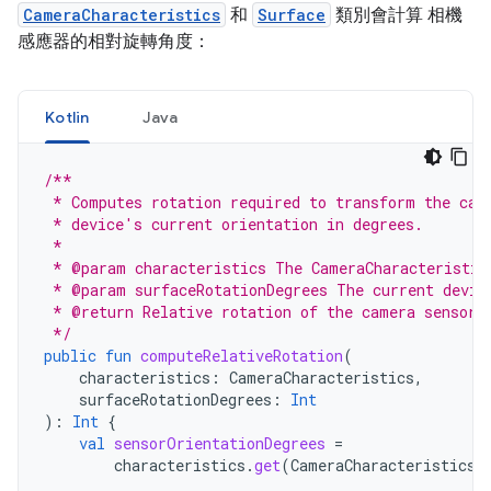
CameraCharacteristics
和
Surface
類別會計算 相機
感應器的相對旋轉角度：
Kotlin
Java
/**
 * Computes rotation required to transform the cam
 * device's current orientation in degrees.
 *
 * @param characteristics The CameraCharacteristic
 * @param surfaceRotationDegrees The current devic
 * @return Relative rotation of the camera sensor 
 */
public
fun
computeRelativeRotation
(
characteristics
:
CameraCharacteristics
,
surfaceRotationDegrees
:
Int
):
Int
{
val
sensorOrientationDegrees
=
characteristics
.
get
(
CameraCharacteristics
.