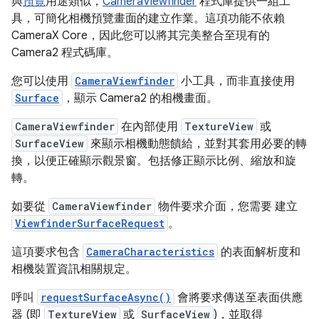
與
預覽
用途類似，
CameraViewfinder
程式庫提供一組工
具，可簡化相機預覽畫面的建立作業。這項功能不依賴
CameraX Core，因此您可以將其完美整合至現有的
Camera2 程式碼庫。
您可以使用
CameraViewfinder
小工具，而非直接使用
Surface
，顯示 Camera2 的相機畫面。
CameraViewfinder
在內部使用
TextureView
或
SurfaceView
來顯示相機動態饋給，並對其套用必要的轉
換，以便正確顯示觀景窗。包括修正顯示比例、縮放和旋
轉。
如要從
CameraViewfinder
物件要求介面，您需要 建立
ViewfinderSurfaceRequest
。
這項要求包含
CameraCharacteristics
的表面解析度和
相機裝置資訊相關規定。
呼叫
requestSurfaceAsync()
會將要求傳送至表面供應
器 (即
TextureView
或
SurfaceView
)，並取得