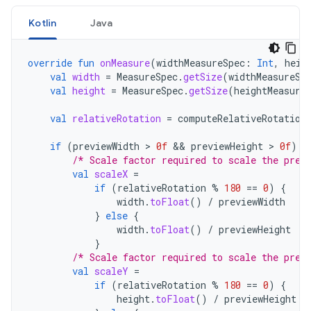
Kotlin
Java
override
fun
onMeasure
(
widthMeasureSpec
:
Int
,
heig
val
width
=
MeasureSpec
.
getSize
(
widthMeasureSp
val
height
=
MeasureSpec
.
getSize
(
heightMeasure
val
relativeRotation
=
computeRelativeRotation
if
(
previewWidth
>
0f
&&
previewHeight
>
0f
)
{
/* Scale factor required to scale the prev
val
scaleX
=
if
(
relativeRotation
%
180
==
0
)
{
width
.
toFloat
()
/
previewWidth
}
else
{
width
.
toFloat
()
/
previewHeight
}
/* Scale factor required to scale the prev
val
scaleY
=
if
(
relativeRotation
%
180
==
0
)
{
height
.
toFloat
()
/
previewHeight