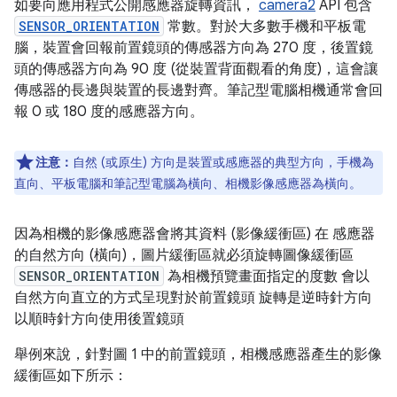
如要向應用程式公開感應器旋轉資訊，
camera2
API 包含
SENSOR_ORIENTATION
常數。對於大多數手機和平板電
腦，裝置會回報前置鏡頭的傳感器方向為 270 度，後置鏡
頭的傳感器方向為 90 度 (從裝置背面觀看的角度)，這會讓
傳感器的長邊與裝置的長邊對齊。筆記型電腦相機通常會回
報 0 或 180 度的感應器方向。
注意：
自然 (或原生) 方向是裝置或感應器的典型方向，手機為
直向、平板電腦和筆記型電腦為橫向、相機影像感應器為橫向。
因為相機的影像感應器會將其資料 (影像緩衝區) 在 感應器
的自然方向 (橫向)，圖片緩衝區就必須旋轉圖像緩衝區
SENSOR_ORIENTATION
為相機預覽畫面指定的度數 會以
自然方向直立的方式呈現對於前置鏡頭 旋轉是逆時針方向
以順時針方向使用後置鏡頭
舉例來說，針對圖 1 中的前置鏡頭，相機感應器產生的影像
緩衝區如下所示：