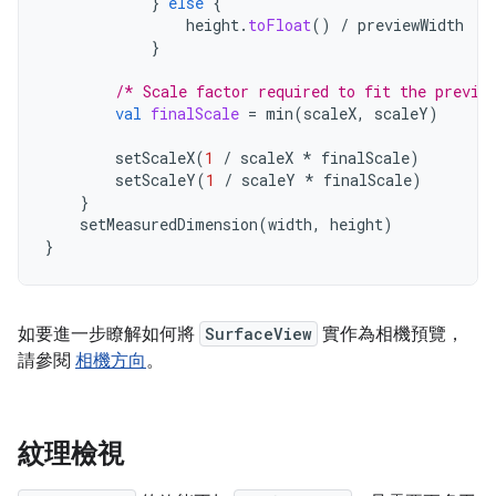
}
else
{
height
.
toFloat
()
/
previewWidth
}
/* Scale factor required to fit the previe
val
finalScale
=
min
(
scaleX
,
scaleY
)
setScaleX
(
1
/
scaleX
*
finalScale
)
setScaleY
(
1
/
scaleY
*
finalScale
)
}
setMeasuredDimension
(
width
,
height
)
}
如要進一步瞭解如何將
SurfaceView
實作為相機預覽，
請參閱
相機方向
。
紋理檢視