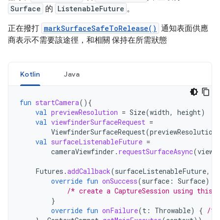
Surface
的
ListenableFuture
。
正在撥打
markSurfaceSafeToRelease()
通知表面供應
商表示不需要該途徑，和相關 保持在所需狀態
Kotlin
Java
fun
startCamera
(){
val
previewResolution
=
Size
(
width
,
height
)
val
viewfinderSurfaceRequest
=
ViewfinderSurfaceRequest
(
previewResolution
val
surfaceListenableFuture
=
cameraViewfinder
.
requestSurfaceAsync
(
viewf
Futures
.
addCallback
(
surfaceListenableFuture
,
o
override
fun
onSuccess
(
surface
:
Surface
)
{
/* create a CaptureSession using this 
}
override
fun
onFailure
(
t
:
Throwable
)
{
/* 