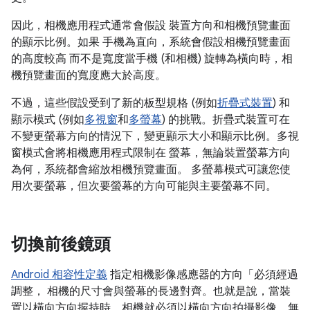
因此，相機應用程式通常會假設 裝置方向和相機預覽畫面
的顯示比例。如果 手機為直向，系統會假設相機預覽畫面
的高度較高 而不是寬度當手機 (和相機) 旋轉為橫向時，相
機預覽畫面的寬度應大於高度。
不過，這些假設受到了新的板型規格 (例如
折疊式裝置
) 和
顯示模式 (例如
多視窗
和
多螢幕
) 的挑戰。折疊式裝置可在
不變更螢幕方向的情況下，變更顯示大小和顯示比例。多視
窗模式會將相機應用程式限制在 螢幕，無論裝置螢幕方向
為何，系統都會縮放相機預覽畫面。 多螢幕模式可讓您使
用次要螢幕，但次要螢幕的方向可能與主要螢幕不同。
切換前後鏡頭
Android 相容性定義
指定相機影像感應器的方向「必須經過
調整， 相機的尺寸會與螢幕的長邊對齊。也就是說，當裝
置以橫向方向握持時，相機就必須以橫向方向拍攝影像。無