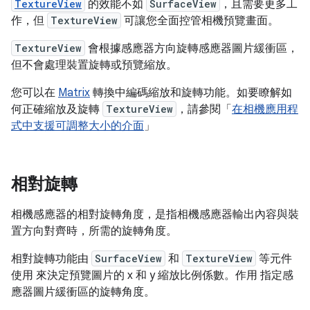
TextureView
的效能不如
SurfaceView
，且需要更多工
作，但
TextureView
可讓您全面控管相機預覽畫面。
TextureView
會根據感應器方向旋轉感應器圖片緩衝區，
但不會處理裝置旋轉或預覽縮放。
您可以在
Matrix
轉換中編碼縮放和旋轉功能。如要瞭解如
何正確縮放及旋轉
TextureView
，請參閱「
在相機應用程
式中支援可調整大小的介面
」
相對旋轉
相機感應器的相對旋轉角度，是指相機感應器輸出內容與裝
置方向對齊時，所需的旋轉角度。
相對旋轉功能由
SurfaceView
和
TextureView
等元件
使用 來決定預覽圖片的 x 和 y 縮放比例係數。作用 指定感
應器圖片緩衝區的旋轉角度。