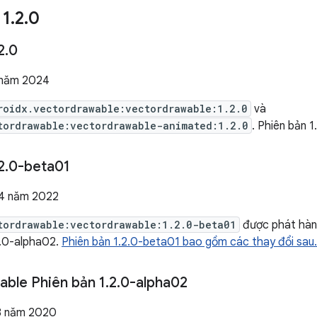
 1
.
2
.
0
2
.
0
 năm 2024
roidx.vectordrawable:vectordrawable:1.2.0
và
tordrawable:vectordrawable-animated:1.2.0
. Phiên bản 
2
.
0-beta01
 4 năm 2022
tordrawable:vectordrawable:1.2.0-beta01
được phát hàn
2.0-alpha02.
Phiên bản 1.2.0-beta01 bao gồm các thay đổi sau.
ble Phiên bản 1
.
2
.
0-alpha02
 8 năm 2020