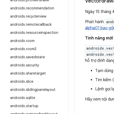
androidx
.
profileinstaller
Vectordrawa
androidx
.
recommendation
Ngày 15 tháng 
androidx
.
recyclerview
Phát hành
and
androidx
.
remotecallback
alpha01 bao gồ
androidx
.
resourceinspection
Tính năng mới
androidx
.
room
androidx.vec
androidx
.
room3
androidx.vec
androidx
.
savedstate
hỗ trợ định dạ
androidx
.
security
Tạm dừng 
androidx
.
sharetarget
Tìm kiếm 
androidx
.
slice
Lệnh gọi l
androidx
.
slidingpanelayout
androidx
.
sqlite
Hãy xem nội du
androidx
.
startup