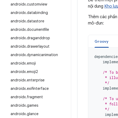
Để thêm một ph
androidx
.
customview
nội dung
Kho lư
androidx
.
databinding
Thêm các phần 
androidx
.
datastore
mô-đun:
androidx
.
documentfile
androidx
.
draganddrop
Groovy
androidx
.
drawerlayout
androidx
.
dynamicanimation
dependencie
impleme
androidx
.
emoji
androidx
.
emoji2
/* To b
     * illu
androidx
.
enterprise
     */
impleme
androidx
.
exifinterface
androidx
.
fragment
/* To u
     * foll
androidx
.
games
     */
androidx
.
glance
implem