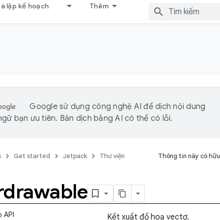
và lập kế hoạch
Thêm
Google sử dụng công nghệ AI để dịch nội dung
gữ bạn ưu tiên. Bản dịch bằng AI có thể có lỗi.
s
Get started
Jetpack
Thư viện
Thông tin này có hữu
rdrawable
o API
Kết xuất đồ hoạ vectơ.