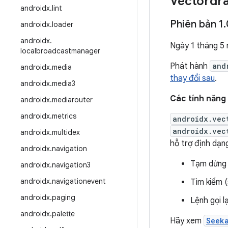
Vectordr
androidx
.
lint
Phiên bản 1
.
androidx
.
loader
androidx
.
Ngày 1 tháng 5
localbroadcastmanager
Phát hành
and
androidx
.
media
thay đổi sau
.
androidx
.
media3
Các tính năng 
androidx
.
mediarouter
androidx
.
metrics
androidx.vec
androidx.vec
androidx
.
multidex
hỗ trợ định dạ
androidx
.
navigation
Tạm dừng 
androidx
.
navigation3
androidx
.
navigationevent
Tìm kiếm 
androidx
.
paging
Lệnh gọi l
androidx
.
palette
Hãy xem
Seek