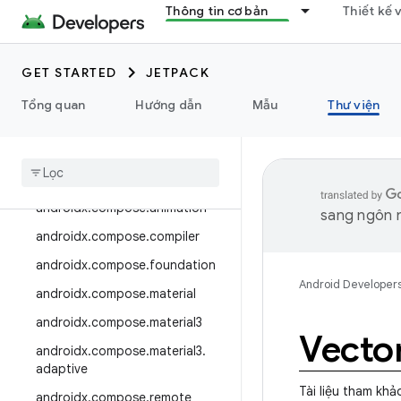
androidx.camera.media3
Thông tin cơ bản
Thiết kế 
androidx.camera.viewfinder
androidx.car
GET STARTED
JETPACK
androidx.car.app
Tổng quan
Hướng dẫn
Mẫu
Thư viện
androidx.cardview
androidx
.
collection
androidx
.
compose
androidx
.
compose
.
animation
sang ngôn n
androidx
.
compose
.
compiler
androidx
.
compose
.
foundation
Android Developer
androidx
.
compose
.
material
androidx
.
compose
.
material3
Vecto
androidx
.
compose
.
material3
.
adaptive
Tài liệu tham khả
androidx
.
compose
.
remote