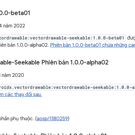
0
.
0-beta01
 4 năm 2022
tordrawable:vectordrawable-seekable:1.0.0-beta01
đượ
hiên bản 1.0.0-alpha02.
Phiên bản 1.0.0-beta01 chứa những cam
able-Seekable Phiên bản 1
.
0
.
0-alpha02
 8 năm 2020
roidx.vectordrawable:vectordrawable-seekable:1.0.0-a
 các thay đổi sau.
phần phụ thuộc. (
aosp/1380259
)