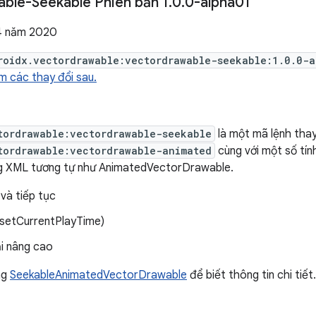
ble-Seekable Phiên bản 1
.
0
.
0-alpha01
4 năm 2020
roidx.vectordrawable:vectordrawable-seekable:1.0.0-a
m các thay đổi sau.
tordrawable:vectordrawable-seekable
là một mã lệnh thay
tordrawable:vectordrawable-animated
cùng với một số tín
ng XML tương tự như AnimatedVectorDrawable.
và tiếp tục
(setCurrentPlayTime)
ại nâng cao
ng
SeekableAnimatedVectorDrawable
để biết thông tin chi tiết.