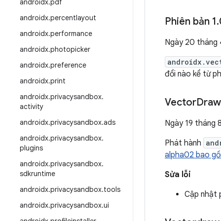
androidx
.
pdf
androidx
.
percentlayout
Phiên bản 1
.
androidx
.
performance
Ngày 20 tháng
androidx
.
photopicker
androidx.vec
androidx
.
preference
đổi nào kể từ p
androidx
.
print
androidx
.
privacysandbox
.
Vector
Draw
activity
androidx
.
privacysandbox
.
ads
Ngày 19 tháng
androidx
.
privacysandbox
.
Phát hành
and
plugins
alpha02 bao gồm
androidx
.
privacysandbox
.
sdkruntime
Sửa lỗi
androidx
.
privacysandbox
.
tools
Cập nhật 
androidx
.
privacysandbox
.
ui