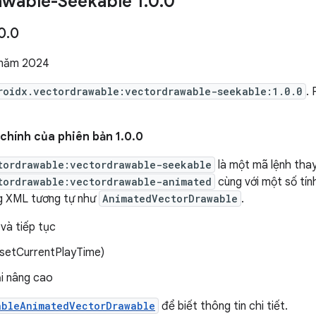
awable-Seekable 1
.
0
.
0
0
.
0
 năm 2024
roidx.vectordrawable:vectordrawable-seekable:1.0.0
.
chính của phiên bản 1.0.0
tordrawable:vectordrawable-seekable
là một mã lệnh thay
tordrawable:vectordrawable-animated
cùng với một số tín
ng XML tương tự như
AnimatedVectorDrawable
.
và tiếp tục
(setCurrentPlayTime)
ại nâng cao
ableAnimatedVectorDrawable
để biết thông tin chi tiết.