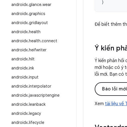
}
androidx
.
glance
.
wear
androidx
.
graphics
androidx
.
gridlayout
Để biết thêm th
androidx
.
health
androidx
.
health
.
connect
Ý kiến ph
androidx
.
heifwriter
androidx
.
hilt
Ý kiến phản hồi 
mới hoặc có ý t
androidx
.
ink
lỗi mới. Bạn có
androidx
.
input
androidx
.
interpolator
Báo lỗi mớ
androidx
.
javascriptengine
Xem
tài liệu về
androidx
.
leanback
androidx
.
legacy
androidx
.
lifecycle