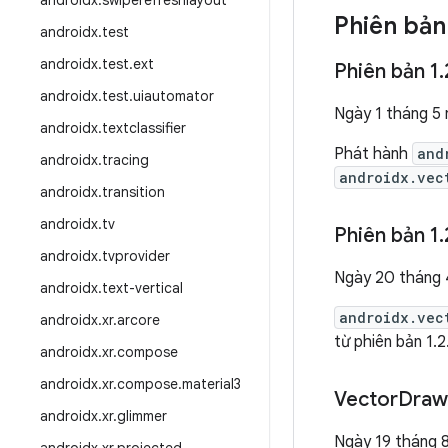
androidx
.
swiperefreshlayout
Phiên bản
androidx
.
test
androidx
.
test
.
ext
Phiên bản 1
.
androidx
.
test
.
uiautomator
Ngày 1 tháng 5
androidx
.
textclassifier
Phát hành
and
androidx
.
tracing
androidx.vec
androidx
.
transition
androidx
.
tv
Phiên bản 1
.
androidx
.
tvprovider
Ngày 20 tháng
androidx
.
text-vertical
androidx.vec
androidx
.
xr
.
arcore
từ phiên bản 1.
androidx
.
xr
.
compose
androidx
.
xr
.
compose
.
material3
Vector
Drawa
androidx
.
xr
.
glimmer
Ngày 19 tháng