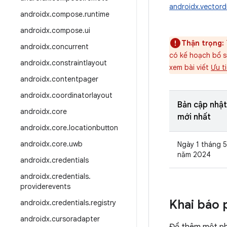
androidx.vectord
androidx
.
compose
.
runtime
androidx
.
compose
.
ui
Thận trọng:
androidx
.
concurrent
có kế hoạch bổ s
androidx
.
constraintlayout
xem bài viết
Ưu t
androidx
.
contentpager
androidx
.
coordinatorlayout
Bản cập nhật
androidx
.
core
mới nhất
androidx
.
core
.
locationbutton
androidx
.
core
.
uwb
Ngày 1 tháng 5
năm 2024
androidx
.
credentials
androidx
.
credentials
.
providerevents
Khai báo 
androidx
.
credentials
.
registry
androidx
.
cursoradapter