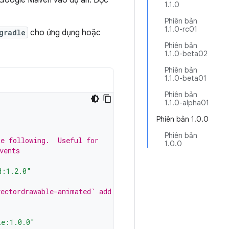
 Google Maven vào dự án. Đọc
1.1.0
Phiên bản
1.1.0-rc01
gradle
cho ứng dụng hoặc
Phiên bản
1.1.0-beta02
Phiên bản
1.1.0-beta01
Phiên bản
1.1.0-alpha01
Phiên bản 1.0.0
Phiên bản
he following.  Useful for
1.0.0
vents
d:1.2.0"
vectordrawable-animated` add the
le:1.0.0"