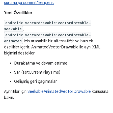
sürümü şu commit'leri içerir.
Yeni Özellikler
androidx.vectordrawable:vectordrawable-
seekable
,
androidx.vectordrawable:vectordrawable-
animated
için aranabilir bir alternatiftir ve bazı ek
özellikler içerir. AnimatedVectorDrawable ile aynı XML
biçimini destekler.
Duraklatma ve devam ettirme
Sar (setCurrentPlayTime)
Gelişmiş geri çağırmalar
Ayrıntılar için
SeekableAnimatedVectorDrawable
konusuna
bakın.