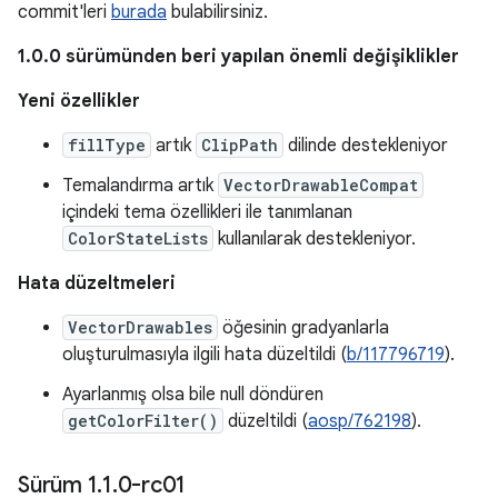
commit'leri
burada
bulabilirsiniz.
1.0.0 sürümünden beri yapılan önemli değişiklikler
Yeni özellikler
fillType
artık
ClipPath
dilinde destekleniyor
Temalandırma artık
VectorDrawableCompat
içindeki tema özellikleri ile tanımlanan
ColorStateLists
kullanılarak destekleniyor.
Hata düzeltmeleri
VectorDrawables
öğesinin gradyanlarla
oluşturulmasıyla ilgili hata düzeltildi (
b/117796719
).
Ayarlanmış olsa bile null döndüren
getColorFilter()
düzeltildi (
aosp/762198
).
Sürüm 1
.
1
.
0-rc01