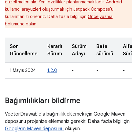
düzeltmeleri alır. Yeni özellikler planlanmamaktadır. Android
kullanıcı arayüzleri oluşturmak için
Jetpack Compose
'u
kullanmanızı öneririz. Daha fazla bilgi için
Önce yazma
bölümüne bakın.
Son
Kararlı
Sürüm
Beta
Alfa
Güncelleme
Sürüm
Adayı
sürümü
Sürü
1 Mayıs 2024
1.2.0
-
-
-
Bağımlılıkları bildirme
VectorDrawable'a bağımlılık eklemek için Google Maven
deposunu projenize eklemeniz gerekir. Daha fazla bilgi için
Google'ın Maven deposunu
okuyun.