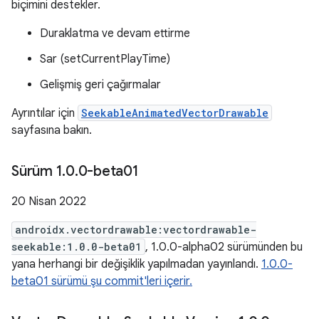
biçimini destekler.
Duraklatma ve devam ettirme
Sar (setCurrentPlayTime)
Gelişmiş geri çağırmalar
Ayrıntılar için
SeekableAnimatedVectorDrawable
sayfasına bakın.
Sürüm 1
.
0
.
0-beta01
20 Nisan 2022
androidx.vectordrawable:vectordrawable-
seekable:1.0.0-beta01
, 1.0.0-alpha02 sürümünden bu
yana herhangi bir değişiklik yapılmadan yayınlandı.
1.0.0-
beta01 sürümü şu commit'leri içerir.