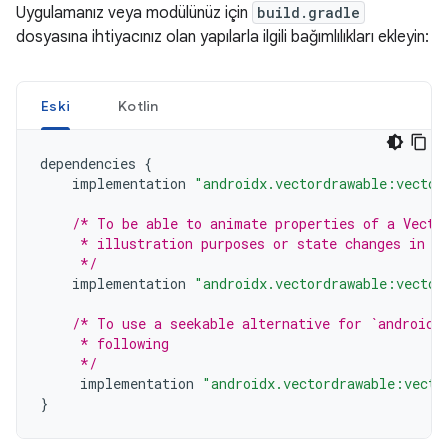
Uygulamanız veya modülünüz için
build.gradle
dosyasına ihtiyacınız olan yapılarla ilgili bağımlılıkları ekleyin:
Eski
Kotlin
dependencies
{
implementation
"androidx.vectordrawable:vector
/* To be able to animate properties of a Vecto
     * illustration purposes or state changes in r
     */
implementation
"androidx.vectordrawable:vector
/* To use a seekable alternative for `androidx
     * following
     */
implementation
"androidx.vectordrawable:vecto
}