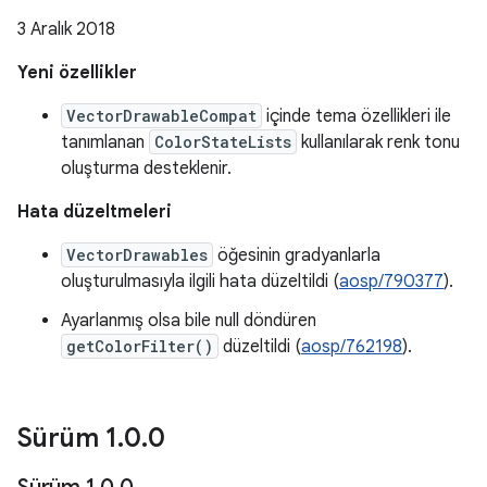
3 Aralık 2018
Yeni özellikler
VectorDrawableCompat
içinde tema özellikleri ile
tanımlanan
ColorStateLists
kullanılarak renk tonu
oluşturma desteklenir.
Hata düzeltmeleri
VectorDrawables
öğesinin gradyanlarla
oluşturulmasıyla ilgili hata düzeltildi (
aosp/790377
).
Ayarlanmış olsa bile null döndüren
getColorFilter()
düzeltildi (
aosp/762198
).
Sürüm 1
.
0
.
0