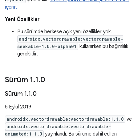
içerir.
Yeni Özellikler
Bu sürümde herkese açık yeni özellikler yok.
androidx.vectordrawable:vectordrawable-
seekable-1.0.0-alpha01
kullanırken bu bağımlılık
gereklidir.
Sürüm 1
.
1
.
0
Sürüm 1
.
1
.
0
5 Eylül 2019
androidx.vectordrawable:vectordrawable:1.1.0
ve
androidx.vectordrawable:vectordrawable-
animated:1.1.0
yayınlandı. Bu sürüme dahil edilen