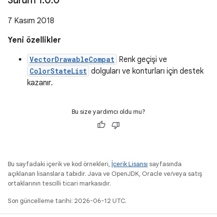
Sürüm 1
.
0
.
0
7 Kasım 2018
Yeni özellikler
VectorDrawableCompat
Renk geçişi ve
ColorStateList
dolguları ve konturları için destek
kazanır.
Bu size yardımcı oldu mu?
Bu sayfadaki içerik ve kod örnekleri,
İçerik Lisansı
sayfasında
açıklanan lisanslara tabidir. Java ve OpenJDK, Oracle ve/veya satış
ortaklarının tescilli ticari markasıdır.
Son güncelleme tarihi: 2026-06-12 UTC.