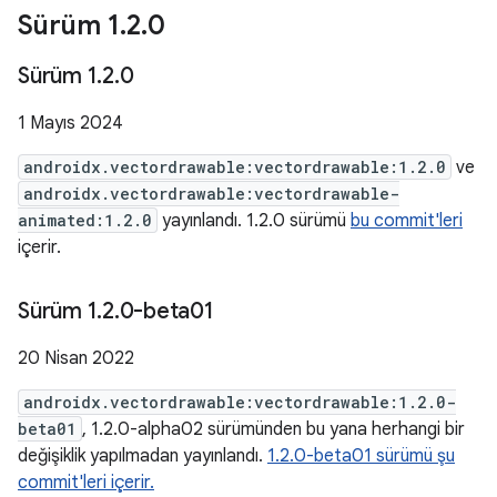
Sürüm 1
.
2
.
0
Sürüm 1
.
2
.
0
1 Mayıs 2024
androidx.vectordrawable:vectordrawable:1.2.0
ve
androidx.vectordrawable:vectordrawable-
animated:1.2.0
yayınlandı. 1.2.0 sürümü
bu commit'leri
içerir.
Sürüm 1
.
2
.
0-beta01
20 Nisan 2022
androidx.vectordrawable:vectordrawable:1.2.0-
beta01
, 1.2.0-alpha02 sürümünden bu yana herhangi bir
değişiklik yapılmadan yayınlandı.
1.2.0-beta01 sürümü şu
commit'leri içerir.