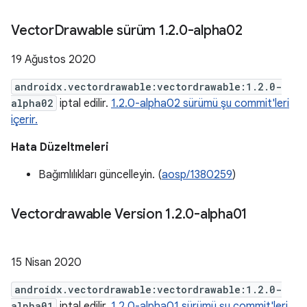
Vector
Drawable sürüm 1
.
2
.
0-alpha02
19 Ağustos 2020
androidx.vectordrawable:vectordrawable:1.2.0-
alpha02
iptal edilir.
1.2.0-alpha02 sürümü şu commit'leri
içerir.
Hata Düzeltmeleri
Bağımlılıkları güncelleyin. (
aosp/1380259
)
Vectordrawable Version 1
.
2
.
0-alpha01
15 Nisan 2020
androidx.vectordrawable:vectordrawable:1.2.0-
alpha01
iptal edilir.
1.2.0-alpha01 sürümü şu commit'leri