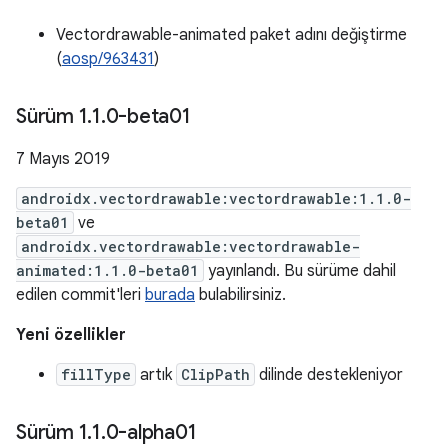
Vectordrawable-animated paket adını değiştirme
(
aosp/963431
)
Sürüm 1
.
1
.
0-beta01
7 Mayıs 2019
androidx.vectordrawable:vectordrawable:1.1.0-
beta01
ve
androidx.vectordrawable:vectordrawable-
animated:1.1.0-beta01
yayınlandı. Bu sürüme dahil
edilen commit'leri
burada
bulabilirsiniz.
Yeni özellikler
fillType
artık
ClipPath
dilinde destekleniyor
Sürüm 1
.
1
.
0-alpha01