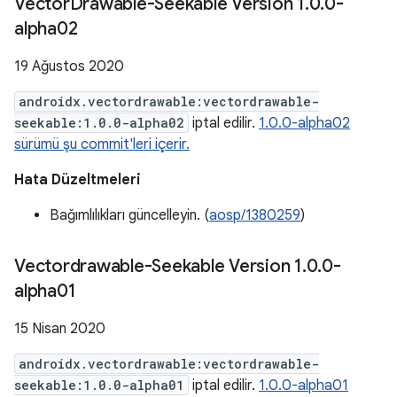
Vector
Drawable-Seekable Version 1
.
0
.
0-
alpha02
19 Ağustos 2020
androidx.vectordrawable:vectordrawable-
seekable:1.0.0-alpha02
iptal edilir.
1.0.0-alpha02
sürümü şu commit'leri içerir.
Hata Düzeltmeleri
Bağımlılıkları güncelleyin. (
aosp/1380259
)
Vectordrawable-Seekable Version 1
.
0
.
0-
alpha01
15 Nisan 2020
androidx.vectordrawable:vectordrawable-
seekable:1.0.0-alpha01
iptal edilir.
1.0.0-alpha01