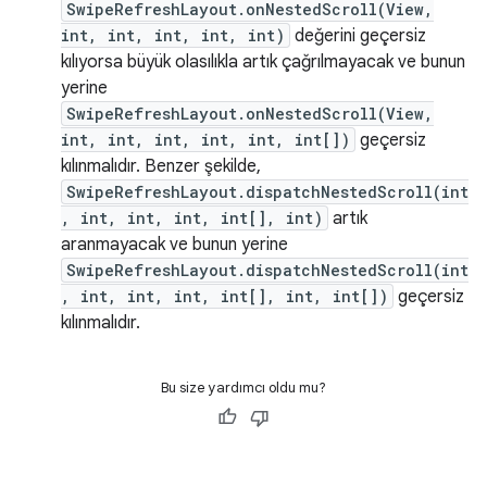
SwipeRefreshLayout.onNestedScroll(View,
int, int, int, int, int)
değerini geçersiz
kılıyorsa büyük olasılıkla artık çağrılmayacak ve bunun
yerine
SwipeRefreshLayout.onNestedScroll(View,
int, int, int, int, int, int[])
geçersiz
kılınmalıdır. Benzer şekilde,
SwipeRefreshLayout.dispatchNestedScroll(int
, int, int, int, int[], int)
artık
aranmayacak ve bunun yerine
SwipeRefreshLayout.dispatchNestedScroll(int
, int, int, int, int[], int, int[])
geçersiz
kılınmalıdır.
Bu size yardımcı oldu mu?