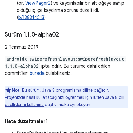
(ör.
ViewPager2
) ve kaydırılabilir bir alt öğeye sahip
olduğu iç içe kaydırma sorunu düzeltildi.
(
b/138314213
)
Sürüm 1
.
1
.
0-alpha02
2 Temmuz 2019
androidx.swiperefreshlayout:swiperefreshlayout:
1.1.0-alpha02
iptal edilir. Bu sürüme dahil edilen
commit'leri
burada
bulabilirsiniz.
Not:
Bu sürüm, Java 8 programlama diline bağlıdır.
Projenizde nasıl kullanacağınızı öğrenmek için lütfen
Java 8 dili
özelliklerini kullanma
başlıklı makaleyi okuyun.
Hata düzeltmeleri