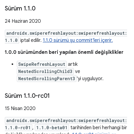
Sürüm 1
.
1
.
0
24 Haziran 2020
androidx.swiperefreshlayout:swiperefreshlayout:
1.1.0
iptal edilir.
1.1.0 sürümü şu commit'leri içerir.
1.0.0 sürümünden beri yapılan önemli değişiklikler
SwipeRefreshLayout
artık
NestedScrollingChild3
ve
NestedScrollingParent3
'yi uyguluyor.
Sürüm 1
.
1
.
0-rc01
15 Nisan 2020
androidx.swiperefreshlayout:swiperefreshlayout:
1.1.0-rc01
,
1.1.0-beta01
tarihinden beri herhangi bir