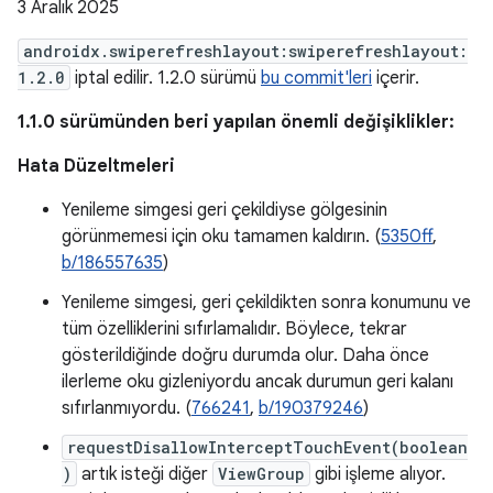
3 Aralık 2025
androidx.swiperefreshlayout:swiperefreshlayout:
1.2.0
iptal edilir. 1.2.0 sürümü
bu commit'leri
içerir.
1.1.0 sürümünden beri yapılan önemli değişiklikler:
Hata Düzeltmeleri
Yenileme simgesi geri çekildiyse gölgesinin
görünmemesi için oku tamamen kaldırın. (
5350ff
,
b/186557635
)
Yenileme simgesi, geri çekildikten sonra konumunu ve
tüm özelliklerini sıfırlamalıdır. Böylece, tekrar
gösterildiğinde doğru durumda olur. Daha önce
ilerleme oku gizleniyordu ancak durumun geri kalanı
sıfırlanmıyordu. (
766241
,
b/190379246
)
requestDisallowInterceptTouchEvent(boolean
)
artık isteği diğer
ViewGroup
gibi işleme alıyor.