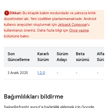
Dikkat:
Bu kitaplık bakım modundadır ve yalnızca kritik
düzeltmeleri alır. Yeni özellikler planlanmamaktadır. Android
kullanıcı arayüzleri oluşturmak için
Jetpack Compose
'u
kullanmanızı öneririz. Daha fazla bilgi için
Önce yazma
bölümüne bakın.
Son
Kararlı
Sürüm
Beta
Alfa
Güncelleme
Sürüm
Adayı
sürümü
Sürü
3 Aralık 2025
1.2.0
-
-
-
Bağımlılıkları bildirme
SwipeRefreshLayout'a bağımlılık eklemek için Google