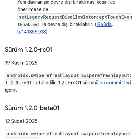
Yeni davranışın devre dışı bırakılması kesinlikle
önerilmese de
setLegacyRequestDisallowInterceptTouchEven
tEnabled
ile devre dışı bırakılabilir. (
I968da
,
b/141855018
)
Sürüm 1
.
2
.
0-rc01
19 Kasım 2025
androidx.swiperefreshlayout:swiperefreshlayout:
1.2.0-rc01
iptal edilir. 1.2.0-rc01 sürümü
bu commit'leri
içerir.
Sürüm 1
.
2
.
0-beta01
12 Şubat 2025
androidx.swiperefreshlayout:swiperefreshlayout: