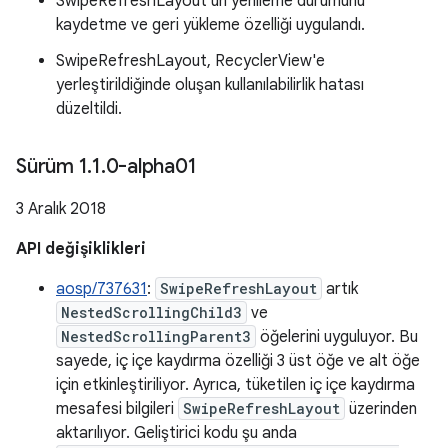
SwipeRefreshLayout'un yenileme durumunu
kaydetme ve geri yükleme özelliği uygulandı.
SwipeRefreshLayout, RecyclerView'e
yerleştirildiğinde oluşan kullanılabilirlik hatası
düzeltildi.
Sürüm 1
.
1
.
0-alpha01
3 Aralık 2018
API değişiklikleri
aosp/737631
:
SwipeRefreshLayout
artık
NestedScrollingChild3
ve
NestedScrollingParent3
öğelerini uyguluyor. Bu
sayede, iç içe kaydırma özelliği 3 üst öğe ve alt öğe
için etkinleştiriliyor. Ayrıca, tüketilen iç içe kaydırma
mesafesi bilgileri
SwipeRefreshLayout
üzerinden
aktarılıyor. Geliştirici kodu şu anda