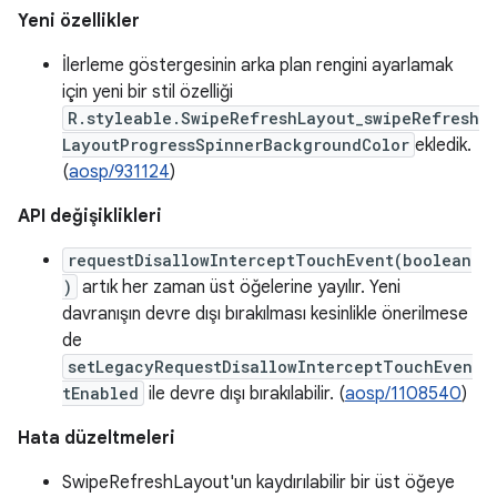
Yeni özellikler
İlerleme göstergesinin arka plan rengini ayarlamak
için yeni bir stil özelliği
R.styleable.SwipeRefreshLayout_swipeRefresh
LayoutProgressSpinnerBackgroundColor
ekledik.
(
aosp/931124
)
API değişiklikleri
requestDisallowInterceptTouchEvent(boolean
)
artık her zaman üst öğelerine yayılır. Yeni
davranışın devre dışı bırakılması kesinlikle önerilmese
de
setLegacyRequestDisallowInterceptTouchEven
tEnabled
ile devre dışı bırakılabilir. (
aosp/1108540
)
Hata düzeltmeleri
SwipeRefreshLayout'un kaydırılabilir bir üst öğeye