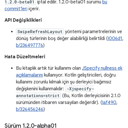
1.2.0-beta01
iptal edilir. 1.2.0-beta01 sürümü
bu
commit'leri
içerir.
API Değişiklikleri
SwipeRefreshLayout
yöntemi parametrelerinin ve
dönüş türlerinin boş değer alabilirliği belirtildi (
I006d1
,
b/236497776
)
Hata Düzeltmeleri
Bu kitaplık artık tür kullanımı olan
JSpecify nullness ek
açıklamalarını
kullanıyor. Kotlin geliştiricileri, doğru
kullanımı zorunlu kılmak için şu derleyici bağımsız
değişkenini kullanmalıdır:
-Xjspecify-
annotations=strict
(Bu, Kotlin derleyicisinin 2.1.0
sürümünden itibaren varsayılan değerdir). (
Iaf490
,
b/326456246
)
Sürüm 1
.
2
.
0-alpha01