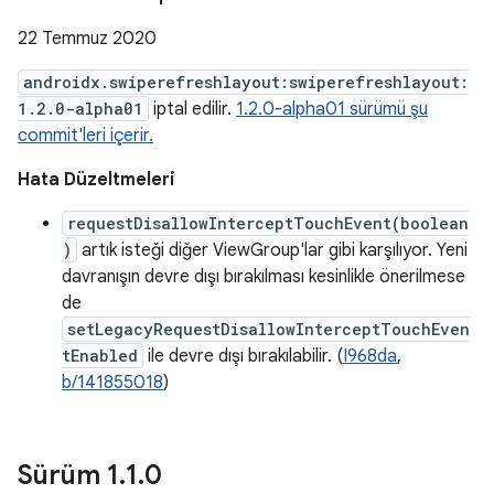
22 Temmuz 2020
androidx.swiperefreshlayout:swiperefreshlayout:
1.2.0-alpha01
iptal edilir.
1.2.0-alpha01 sürümü şu
commit'leri içerir.
Hata Düzeltmeleri
requestDisallowInterceptTouchEvent(boolean
)
artık isteği diğer ViewGroup'lar gibi karşılıyor. Yeni
davranışın devre dışı bırakılması kesinlikle önerilmese
de
setLegacyRequestDisallowInterceptTouchEven
tEnabled
ile devre dışı bırakılabilir. (
I968da
,
b/141855018
)
Sürüm 1
.
1
.
0