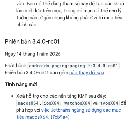
vào. Bạn có thể dùng tham số này để tạo các khoá
làm mới dựa trên mục, trong đó mục có thể neo lý
tưởng nằm ở gần nhưng không phải ở vị trí mục tiêu
chính xác.
Phiên bản 3
.
4
.
0-rc01
Ngày 14 tháng 1 năm 2026
Phát hành
androidx.paging:paging-*:3.4.0-rc01
.
Phiên bản 3.4.0-rc01 bao gồm
các thay đổi sau
.
Tính năng mới
Xoá hỗ trợ cho các nền tảng KMP sau đây:
macosX64
,
iosX64
,
watchosX64
và
tvosX64
để
phù hợp với
việc Jetbrains ngừng sử dụng các mục
tiêu macosX64
. (
7cb9a4
)