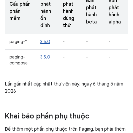
Bản
Bản
Cấu phần
phát
phát
phát
phát
phần
hành
hành
hành
hành
mềm
ổn
dùng
beta
alpha
định
thử
paging-*
3.5.0
-
-
-
paging-
3.5.0
-
-
-
compose
Lần gần nhất cập nhật thư viện này: ngày 6 tháng 5 năm
2026
Khai báo phần phụ thuộc
Để thêm một phần phụ thuộc trên Paging, bạn phải thêm