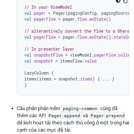
// In your ViewModel
val
pager
=
Pager
(
pagingConfig
,
pagingSourceF
val
pagerFlow
=
pager
.
flow
.
asState
()
// alterantively convert the flow to a Shared
val
pagerFlow
=
pager
.
flow
.
asState
().
stateIn
(
// In presenter layer
val
snapshotFlow
=
viewModel
.
pagerFlow
.
collec
val
snapshot
=
itemsFlow
.
value
LazyColumn
{
items
(
items
=
snapshot
.
items
)
{
...
}
}
Cấu phần phần mềm
paging-common
cũng đã
thêm các API
Pager.append
và
Pager.prepend
để kích hoạt tải theo cách thủ công ở một trong hai
cạnh của các mục đã tải.