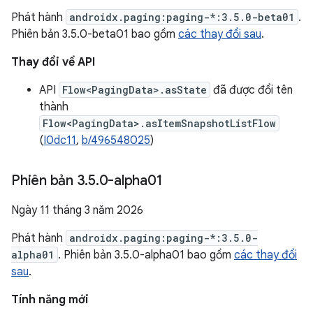
Phát hành
androidx.paging:paging-*:3.5.0-beta01
.
Phiên bản 3.5.0-beta01 bao gồm
các thay đổi sau
.
Thay đổi về API
API
Flow<PagingData>.asState
đã được đổi tên
thành
Flow<PagingData>.asItemSnapshotListFlow
(
I0dc11
,
b/496548025
)
Phiên bản 3
.
5
.
0-alpha01
Ngày 11 tháng 3 năm 2026
Phát hành
androidx.paging:paging-*:3.5.0-
alpha01
. Phiên bản 3.5.0-alpha01 bao gồm
các thay đổi
sau
.
Tính năng mới