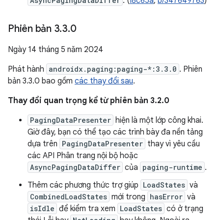
AsyncPagingDataDiffer
. (
I8c65a
,
b/347649763
)
Phiên bản 3
.
3
.
0
Ngày 14 tháng 5 năm 2024
Phát hành
androidx.paging:paging-*:3.3.0
. Phiên
bản 3.3.0 bao gồm
các thay đổi sau
.
Thay đổi quan trọng kể từ phiên bản 3.2.0
PagingDataPresenter
hiện là một lớp công khai.
Giờ đây, bạn có thể tạo các trình bày đa nền tảng
dựa trên
PagingDataPresenter
thay vì yêu cầu
các API Phân trang nội bộ hoặc
AsyncPagingDataDiffer
của
paging-runtime
.
Thêm các phương thức trợ giúp
LoadStates
và
CombinedLoadStates
mới trong
hasError
và
isIdle
để kiểm tra xem
LoadStates
có ở trạng