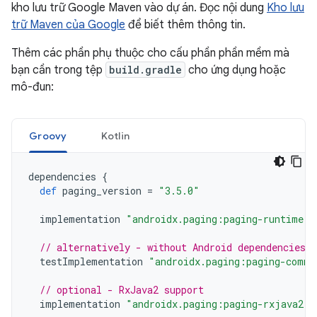
kho lưu trữ Google Maven vào dự án. Đọc nội dung
Kho lưu
trữ Maven của Google
để biết thêm thông tin.
Thêm các phần phụ thuộc cho cấu phần phần mềm mà
bạn cần trong tệp
build.gradle
cho ứng dụng hoặc
mô-đun:
Groovy
Kotlin
dependencies
{
def
paging_version
=
"3.5.0"
implementation
"androidx.paging:paging-runtime:$
// alternatively - without Android dependencies f
testImplementation
"androidx.paging:paging-commo
// optional - RxJava2 support
implementation
"androidx.paging:paging-rxjava2:$