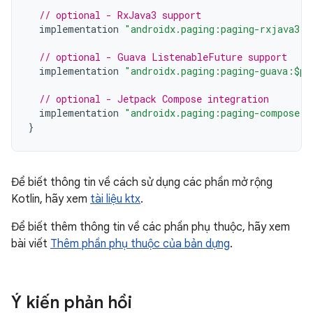
// optional - RxJava3 support
implementation
"androidx.paging:paging-rxjava3:$
// optional - Guava ListenableFuture support
implementation
"androidx.paging:paging-guava:$pa
// optional - Jetpack Compose integration
implementation
"androidx.paging:paging-compose:3
}
Để biết thông tin về cách sử dụng các phần mở rộng
Kotlin, hãy xem
tài liệu ktx
.
Để biết thêm thông tin về các phần phụ thuộc, hãy xem
bài viết
Thêm phần phụ thuộc của bản dựng
.
Ý kiến phản hồi