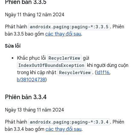
Phiên bản 3
.
3
.
5
Ngày 11 tháng 12 năm 2024
Phát hành
androidx.paging:paging-*:3.3.5
. Phiên
bản 3.3.5 bao gồm
các thay đổi sau
.
Sửa lỗi
Khắc phục lỗi
RecyclerView
gửi
IndexOutOfBoundsException
khi người dùng cuộn
trong khi cập nhật
RecyclerView
. (
Id1f16
,
b/381024738
)
Phiên bản 3
.
3
.
4
Ngày 13 tháng 11 năm 2024
Phát hành
androidx.paging:paging-*:3.3.4
. Phiên
bản 3.3.4 bao gồm
các thay đổi sau
.