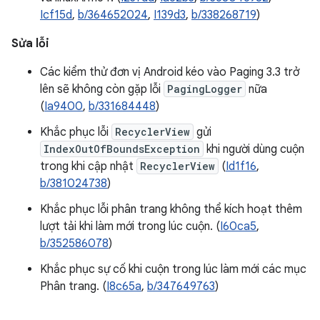
Icf15d
,
b/364652024
,
I139d3
,
b/338268719
)
Sửa lỗi
Các kiểm thử đơn vị Android kéo vào Paging 3.3 trở
lên sẽ không còn gặp lỗi
PagingLogger
nữa
(
Ia9400
,
b/331684448
)
Khắc phục lỗi
RecyclerView
gửi
IndexOutOfBoundsException
khi người dùng cuộn
trong khi cập nhật
RecyclerView
(
Id1f16
,
b/381024738
)
Khắc phục lỗi phân trang không thể kích hoạt thêm
lượt tải khi làm mới trong lúc cuộn. (
I60ca5
,
b/352586078
)
Khắc phục sự cố khi cuộn trong lúc làm mới các mục
Phân trang. (
I8c65a
,
b/347649763
)