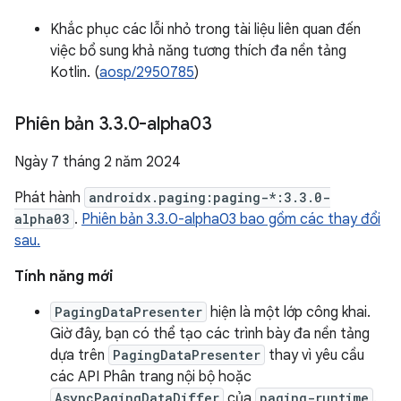
Khắc phục các lỗi nhỏ trong tài liệu liên quan đến
việc bổ sung khả năng tương thích đa nền tảng
Kotlin. (
aosp/2950785
)
Phiên bản 3
.
3
.
0-alpha03
Ngày 7 tháng 2 năm 2024
Phát hành
androidx.paging:paging-*:3.3.0-
alpha03
.
Phiên bản 3.3.0-alpha03 bao gồm các thay đổi
sau.
Tính năng mới
PagingDataPresenter
hiện là một lớp công khai.
Giờ đây, bạn có thể tạo các trình bày đa nền tảng
dựa trên
PagingDataPresenter
thay vì yêu cầu
các API Phân trang nội bộ hoặc
AsyncPagingDataDiffer
của
paging-runtime
.