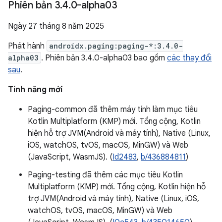
Phiên bản 3
.
4
.
0-alpha03
Ngày 27 tháng 8 năm 2025
Phát hành
androidx.paging:paging-*:3.4.0-
alpha03
. Phiên bản 3.4.0-alpha03 bao gồm
các thay đổi
sau
.
Tính năng mới
Paging-common đã thêm máy tính làm mục tiêu
Kotlin Multiplatform (KMP) mới. Tổng cộng, Kotlin
hiện hỗ trợ JVM(Android và máy tính), Native (Linux,
iOS, watchOS, tvOS, macOS, MinGW) và Web
(JavaScript, WasmJS). (
Id2483
,
b/436884811
)
Paging-testing đã thêm các mục tiêu Kotlin
Multiplatform (KMP) mới. Tổng cộng, Kotlin hiện hỗ
trợ JVM(Android và máy tính), Native (Linux, iOS,
watchOS, tvOS, macOS, MinGW) và Web