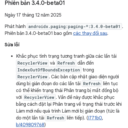
Phiên bản 3
.
4
.
0-beta01
Ngày 17 tháng 12 năm 2025
Phát hành
androidx.paging:paging-*:3.4.0-beta01
.
Phiên bản 3.4.0-beta01 bao gồm
các thay đổi sau
.
Sửa lỗi
Khắc phục tình trạng tương tranh giữa các lần tải
RecyclerView
và
Refresh
dẫn đến
IndexOutOfBoundsException
trong
RecyclerView
. Các bản cập nhật giao diện người
dùng bị gián đoạn do các lần tải
Refresh
liên tục
có thể khiến trạng thái Phân trang bị mất đồng bộ
với
RecyclerView
. Vấn đề này được khắc phục
bằng cách đặt lại Phân trang về trạng thái trước khi
Làm mới nếu quá trình Làm mới bị gián đoạn (tức là
do một lần tải
Refresh
liên tiếp). (
I771b0
,
b/409809768
)