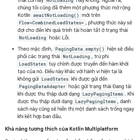
thái Lỗi hay
NotLoading
hay không. Ngoài ra,
chúng tôi cũng đã thêm một phương thức mở rộng
Kotlin
awaitNotLoading()
mới trên
Flow<CombinedLoadStates>
, phương thức này sẽ
đợi cho đến khi quá trình tải hoàn tất ở trạng thái
NotLoading
hoặc Lỗi.
Theo mặc định,
PagingData.empty()
hiện sẽ điều
phối các trạng thái
NotLoading
, trừ phi
LoadStates
tuỳ chỉnh được truyền đến hàm khởi
tạo của nó. Điều này khác với hành vi hiện tại là
không gửi
LoadStates
khi được gửi đến
PagingDataAdapter
hoặc gửi trạng thái Đang tải
khi được thu thập dưới dạng
LazyPagingItems
. Khi
được thu thập dưới dạng
LazyPagingItems
, danh
sách này cũng sẽ hiển thị một danh sách trống ngay
khi kết hợp ban đầu.
Khả năng tương thích của Kotlin Multiplatform