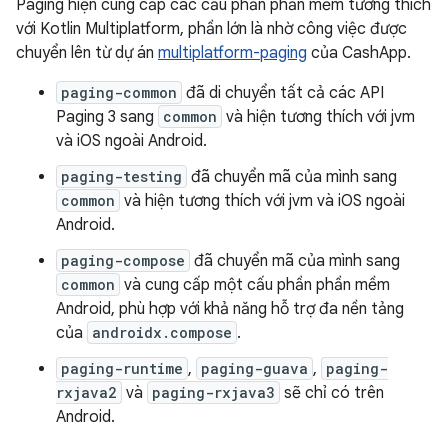
Paging hiện cung cấp các cấu phần phần mềm tương thích
với Kotlin Multiplatform, phần lớn là nhờ công việc được
chuyển lên từ dự án
multiplatform-paging
của CashApp.
paging-common
đã di chuyển tất cả các API
Paging 3 sang
common
và hiện tương thích với jvm
và iOS ngoài Android.
paging-testing
đã chuyển mã của mình sang
common
và hiện tương thích với jvm và iOS ngoài
Android.
paging-compose
đã chuyển mã của mình sang
common
và cung cấp một cấu phần phần mềm
Android, phù hợp với khả năng hỗ trợ đa nền tảng
của
androidx.compose
.
paging-runtime
,
paging-guava
,
paging-
rxjava2
và
paging-rxjava3
sẽ chỉ có trên
Android.