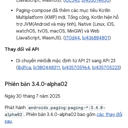
(JavaScript, WasmJS). (
I0c543
,
b/435014650
)
Paging-compose đã thêm các mục tiêu Kotlin
Multiplatform (KMP) mới. Tổng cộng, Kotlin hiện hỗ
trợ JVM(Android và máy tính), Native (Linux, iOS,
watchOS, tvOS, macOS, MinGW) và Web
(JavaScript, WasmJS). (
I70d44
,
b/436884801
)
Thay đổi về API
Di chuyển minSdk mặc định từ API 21 sang API 23
(
Ibdfca
,
b/380448311
,
b/435705964
,
b/435705223
)
Phiên bản 3
.
4
.
0-alpha02
Ngày 30 tháng 7 năm 2025
Phát hành
androidx.paging:paging-*:3.4.0-
alpha02
. Phiên bản 3.4.0-alpha02 bao gồm
các thay đổi
sau
.