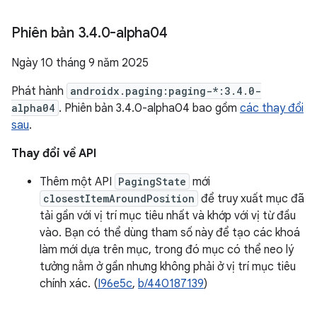
Phiên bản 3
.
4
.
0-alpha04
Ngày 10 tháng 9 năm 2025
Phát hành
androidx.paging:paging-*:3.4.0-
alpha04
. Phiên bản 3.4.0-alpha04 bao gồm
các thay đổi
sau
.
Thay đổi về API
Thêm một API
PagingState
mới
closestItemAroundPosition
để truy xuất mục đã
tải gần với vị trí mục tiêu nhất và khớp với vị từ đầu
vào. Bạn có thể dùng tham số này để tạo các khoá
làm mới dựa trên mục, trong đó mục có thể neo lý
tưởng nằm ở gần nhưng không phải ở vị trí mục tiêu
chính xác. (
I96e5c
,
b/440187139
)