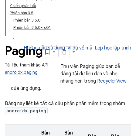
Ý kiến phản hồi
Phiên bản 3.5
Phiên bản 3.5.0
Phiên bản 3.5.0-rc01
Paging
Hướng dẫn sử dụng
Ví dụ về mã
Lớp học lập trình
Tài liệu tham khảo API
Thư viện Paging giúp bạn dễ
androidx.paging
dàng tải dữ liệu dần và nhẹ
nhàng hơn trong
RecyclerView
của ứng dụng.
Bảng này liệt kê tất cả cấu phần phần mềm trong nhóm
androidx.paging
.
Bản
Bản