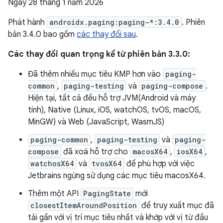
Ngày 28 tháng 1 năm 2026
Phát hành
androidx.paging:paging-*:3.4.0
. Phiên
bản 3.4.0 bao gồm
các thay đổi sau
.
Các thay đổi quan trọng kể từ phiên bản 3.3.0:
Đã thêm nhiều mục tiêu KMP hơn vào
paging-
common
,
paging-testing
và
paging-compose
.
Hiện tại, tất cả đều hỗ trợ JVM(Android và máy
tính), Native (Linux, iOS, watchOS, tvOS, macOS,
MinGW) và Web (JavaScript, WasmJS)
paging-common
,
paging-testing
và
paging-
compose
đã xoá hỗ trợ cho
macosX64
,
iosX64
,
watchosX64
và
tvosX64
để phù hợp với việc
Jetbrains ngừng sử dụng các mục tiêu macosX64.
Thêm một API
PagingState
mới
closestItemAroundPosition
để truy xuất mục đã
tải gần với vị trí mục tiêu nhất và khớp với vị từ đầu