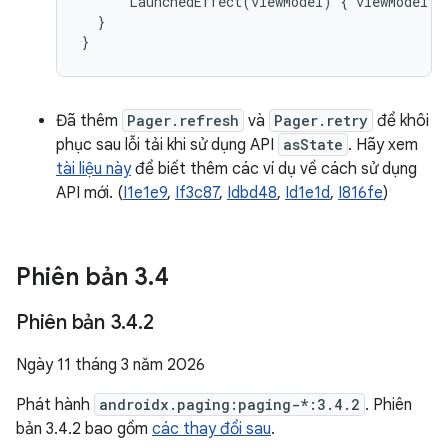
LaunchedEffect
(
viewModel
)
{
viewModel
.
a
}
}
Đã thêm
Pager.refresh
và
Pager.retry
để khôi
phục sau lỗi tải khi sử dụng API
asState
. Hãy xem
tài liệu này
để biết thêm các ví dụ về cách sử dụng
API mới. (
I1e1e9
,
If3c87
,
Idbd48
,
Id1e1d
,
I816fe
)
Phiên bản 3
.
4
Phiên bản 3
.
4
.
2
Ngày 11 tháng 3 năm 2026
Phát hành
androidx.paging:paging-*:3.4.2
. Phiên
bản 3.4.2 bao gồm
các thay đổi sau
.