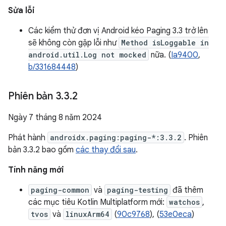
Sửa lỗi
Các kiểm thử đơn vị Android kéo Paging 3.3 trở lên
sẽ không còn gặp lỗi như
Method isLoggable in
android.util.Log not mocked
nữa. (
Ia9400
,
b/331684448
)
Phiên bản 3
.
3
.
2
Ngày 7 tháng 8 năm 2024
Phát hành
androidx.paging:paging-*:3.3.2
. Phiên
bản 3.3.2 bao gồm
các thay đổi sau
.
Tính năng mới
paging-common
và
paging-testing
đã thêm
các mục tiêu Kotlin Multiplatform mới:
watchos
,
tvos
và
linuxArm64
(
90c9768
), (
53e0eca
)