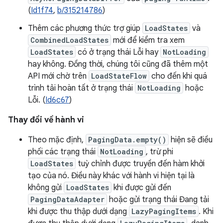
(
Id1f74
,
b/315214786
)
Thêm các phương thức trợ giúp
LoadStates
và
CombinedLoadStates
mới để kiểm tra xem
LoadStates
có ở trạng thái Lỗi hay
NotLoading
hay không. Đồng thời, chúng tôi cũng đã thêm một
API mới chờ trên
LoadStateFlow
cho đến khi quá
trình tải hoàn tất ở trạng thái
NotLoading
hoặc
Lỗi. (
Id6c67
)
Thay đổi về hành vi
Theo mặc định,
PagingData.empty()
hiện sẽ điều
phối các trạng thái
NotLoading
, trừ phi
LoadStates
tuỳ chỉnh được truyền đến hàm khởi
tạo của nó. Điều này khác với hành vi hiện tại là
không gửi
LoadStates
khi được gửi đến
PagingDataAdapter
hoặc gửi trạng thái Đang tải
khi được thu thập dưới dạng
LazyPagingItems
. Khi