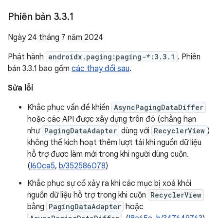
Phiên bản 3
.
3
.
1
Ngày 24 tháng 7 năm 2024
Phát hành
androidx.paging:paging-*:3.3.1
. Phiên
bản 3.3.1 bao gồm
các thay đổi sau
.
Sửa lỗi
Khắc phục vấn đề khiến
AsyncPagingDataDiffer
hoặc các API được xây dựng trên đó (chẳng hạn
như
PagingDataAdapter
dùng với
RecyclerView
)
không thể kích hoạt thêm lượt tải khi nguồn dữ liệu
hỗ trợ được làm mới trong khi người dùng cuộn.
(
I60ca5
,
b/352586078
)
Khắc phục sự cố xảy ra khi các mục bị xoá khỏi
nguồn dữ liệu hỗ trợ trong khi cuộn
RecyclerView
bằng
PagingDataAdapter
hoặc