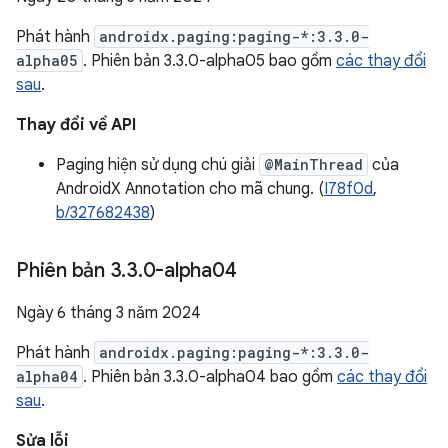
Phát hành
androidx.paging:paging-*:3.3.0-
alpha05
. Phiên bản 3.3.0-alpha05 bao gồm
các thay đổi
sau
.
Thay đổi về API
Paging hiện sử dụng chú giải
@MainThread
của
AndroidX Annotation cho mã chung. (
I78f0d
,
b/327682438
)
Phiên bản 3
.
3
.
0-alpha04
Ngày 6 tháng 3 năm 2024
Phát hành
androidx.paging:paging-*:3.3.0-
alpha04
. Phiên bản 3.3.0-alpha04 bao gồm
các thay đổi
sau
.
Sửa lỗi