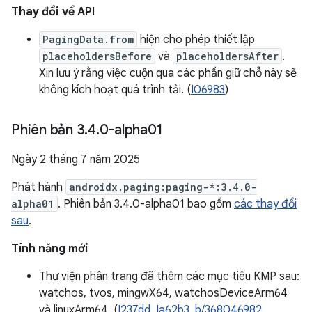
Thay đổi về API
PagingData.from
hiện cho phép thiết lập
placeholdersBefore
và
placeholdersAfter
.
Xin lưu ý rằng việc cuộn qua các phần giữ chỗ này sẽ
không kích hoạt quá trình tải. (
I06983
)
Phiên bản 3
.
4
.
0-alpha01
Ngày 2 tháng 7 năm 2025
Phát hành
androidx.paging:paging-*:3.4.0-
alpha01
. Phiên bản 3.4.0-alpha01 bao gồm
các thay đổi
sau
.
Tính năng mới
Thư viện phân trang đã thêm các mục tiêu KMP sau:
watchos, tvos, mingwX64, watchosDeviceArm64
và linuxArm64. (
I237dd
,
Ia62b3
,
b/368046982
,