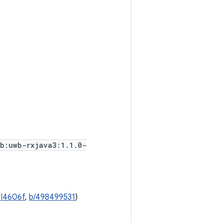
wb:uwb-rxjava3:1.1.0-
(
I4606f
,
b/498499531
)