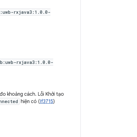
:uwb-rxjava3:1.0.0-
wb:uwb-rxjava3:1.0.0-
 đo khoảng cách. Lỗi Khởi tạo
nnected
hiện có (
If3715
)