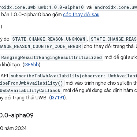
roidx.core.uwb:uwb:1.0.0-alpha10
và
androidx.core.u
n bản 1.0.0-alpha10 bao gồm
các thay đổi sau
.
I
lý do
STATE_CHANGE_REASON_UNKNOWN
,
STATE_CHANGE_REAS
HANGE_REASON_COUNTRY_CODE_ERROR
cho thay đổi trạng thái
RangingResult#RangingResultInitialized
mới để gửi sự k
khởi tạo. (
I386bb
)
 API
subscribeToUwbAvailability(observer: UwbAvailab
ibeFromUwbAvailability()
mới vào trình nghe cho sự kiện 
UwbAvailabilityCallback
mới để người dùng xác định hàm c
ay đổi trạng thái UWB. (
I37191
).
0
.
0-alpha09
10 năm 2024