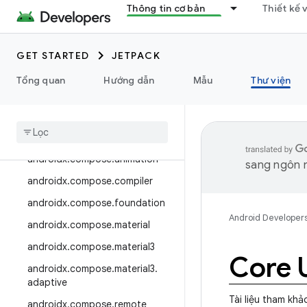
androidx.camera.media3
Thông tin cơ bản
Thiết kế 
androidx.camera.viewfinder
androidx.car
GET STARTED
JETPACK
androidx.car.app
Tổng quan
Hướng dẫn
Mẫu
Thư viện
androidx.cardview
androidx
.
collection
androidx
.
compose
androidx
.
compose
.
animation
sang ngôn n
androidx
.
compose
.
compiler
androidx
.
compose
.
foundation
Android Developer
androidx
.
compose
.
material
androidx
.
compose
.
material3
Core 
androidx
.
compose
.
material3
.
adaptive
Tài liệu tham khả
androidx
.
compose
.
remote