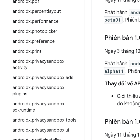
Ngày 11 tháng 
androidx
.
pdf
androidx
.
percentlayout
Phát hành
and
beta01
. Phiên
androidx
.
performance
androidx
.
photopicker
Phiên bản 1
.
androidx
.
preference
Ngày 3 tháng 1
androidx
.
print
androidx
.
privacysandbox
.
Phát hành
and
activity
alpha11
. Phiê
androidx
.
privacysandbox
.
ads
Thay đổi về AP
androidx
.
privacysandbox
.
plugins
Giới thiệu
đo khoảng 
androidx
.
privacysandbox
.
sdkruntime
androidx
.
privacysandbox
.
tools
Phiên bản 1
.
androidx
.
privacysandbox
.
ui
Ngày 11 tháng 