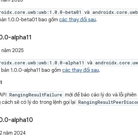
3 năm 2026
roidx.core.uwb:uwb:1.0.0-beta01
và
androidx.core.uwb
 bản 1.0.0-beta01 bao gồm
các thay đổi sau
.
0
.
0-alpha11
2 năm 2025
roidx.core.uwb:uwb:1.0.0-alpha11
và
androidx.core.u
n bản 1.0.0-alpha11 bao gồm
các thay đổi sau
.
I
 API
RangingResultFailure
mới để báo cáo lý do và lỗi phiên
cách sẽ có lý do trong lệnh gọi lại
RangingResultPeerDisco
0
.
0-alpha10
12 năm 2024