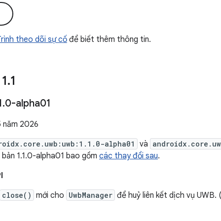
i
 Trình theo dõi sự cố
để biết thêm thông tin.
 1
.
1
1
.
0-alpha01
5 năm 2026
roidx.core.uwb:uwb:1.1.0-alpha01
và
androidx.core.u
n bản 1.1.0-alpha01 bao gồm
các thay đổi sau
.
I
close()
mới cho
UwbManager
để huỷ liên kết dịch vụ UWB. 