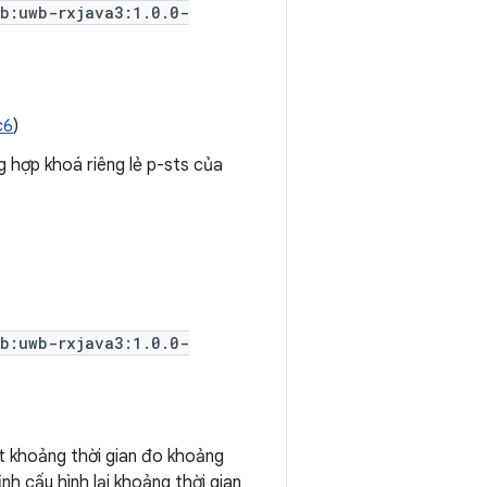
wb:uwb-rxjava3:1.0.0-
c6
)
 hợp khoá riêng lẻ p-sts của
wb:uwb-rxjava3:1.0.0-
 khoảng thời gian đo khoảng
nh cấu hình lại khoảng thời gian