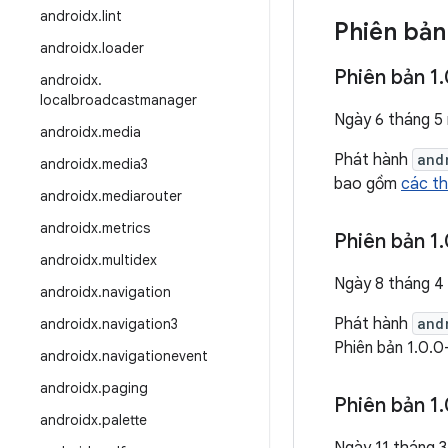
androidx
.
lint
Phiên bản
androidx
.
loader
Phiên bản 1
.
androidx
.
localbroadcastmanager
Ngày 6 tháng 5
androidx
.
media
Phát hành
and
androidx
.
media3
bao gồm
các th
androidx
.
mediarouter
androidx
.
metrics
Phiên bản 1
.
androidx
.
multidex
Ngày 8 tháng 4
androidx
.
navigation
Phát hành
and
androidx
.
navigation3
Phiên bản 1.0.
androidx
.
navigationevent
androidx
.
paging
Phiên bản 1
.
androidx
.
palette