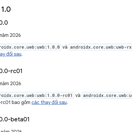
 1
.
0
0
.
0
 năm 2026
roidx.core.uwb:uwb:1.0.0
và
androidx.core.uwb:uwb-rx
ay đổi sau
.
0
.
0-rc01
 năm 2026
roidx.core.uwb:uwb:1.0.0-rc01
và
androidx.core.uwb:u
0-rc01 bao gồm
các thay đổi sau
.
0
.
0-beta01