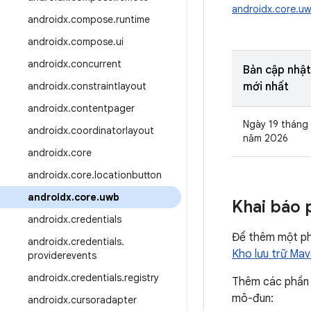
androidx.core.u
androidx
.
compose
.
runtime
androidx
.
compose
.
ui
androidx
.
concurrent
Bản cập nhật
androidx
.
constraintlayout
mới nhất
androidx
.
contentpager
Ngày 19 tháng
androidx
.
coordinatorlayout
năm 2026
androidx
.
core
androidx
.
core
.
locationbutton
androidx
.
core
.
uwb
Khai báo 
androidx
.
credentials
Để thêm một phầ
androidx
.
credentials
.
Kho lưu trữ Ma
providerevents
androidx
.
credentials
.
registry
Thêm các phần 
mô-đun:
androidx
.
cursoradapter