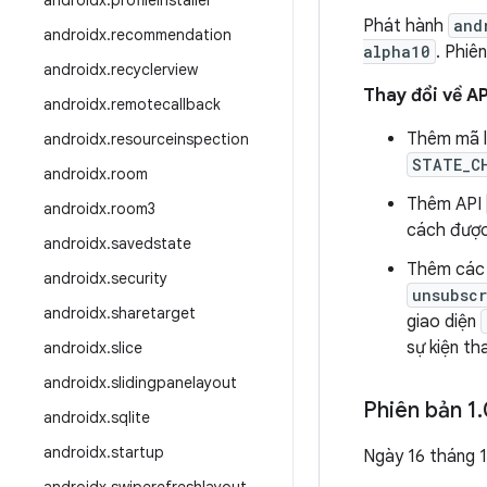
androidx
.
profileinstaller
Phát hành
and
androidx
.
recommendation
alpha10
. Phiê
androidx
.
recyclerview
Thay đổi về AP
androidx
.
remotecallback
Thêm mã 
androidx
.
resourceinspection
STATE_C
androidx
.
room
Thêm API
androidx
.
room3
cách được 
androidx
.
savedstate
Thêm các
androidx
.
security
unsubscr
androidx
.
sharetarget
giao diện
sự kiện th
androidx
.
slice
androidx
.
slidingpanelayout
Phiên bản 1
.
androidx
.
sqlite
androidx
.
startup
Ngày 16 tháng 