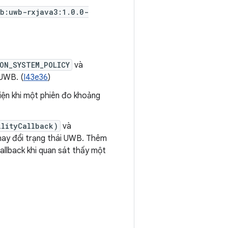
wb:uwb-rxjava3:1.0.0-
ON_SYSTEM_POLICY
và
 UWB. (
I43e36
)
iện khi một phiên đo khoảng
ilityCallback)
và
thay đổi trạng thái UWB. Thêm
allback khi quan sát thấy một