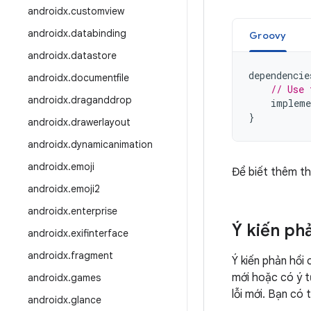
androidx
.
customview
androidx
.
databinding
Groovy
androidx
.
datastore
dependencie
androidx
.
documentfile
// Use 
androidx
.
draganddrop
impleme
}
androidx
.
drawerlayout
androidx
.
dynamicanimation
androidx
.
emoji
Để biết thêm th
androidx
.
emoji2
androidx
.
enterprise
Ý kiến ph
androidx
.
exifinterface
androidx
.
fragment
Ý kiến phản hồi 
mới hoặc có ý t
androidx
.
games
lỗi mới. Bạn có
androidx
.
glance