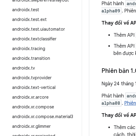
androidx
.
swiperefreshlayout
Phát hành
and
androidx
.
test
alpha09
. Phiê
androidx
.
test
.
ext
Thay đổi về AP
androidx
.
test
.
uiautomator
Thêm API
androidx
.
textclassifier
Thêm API
androidx
.
tracing
bên được k
androidx
.
transition
androidx
.
tv
Phiên bản 1
.
androidx
.
tvprovider
Ngày 24 tháng 
androidx
.
text-vertical
Phát hành
and
androidx
.
xr
.
arcore
alpha08
.
Phiên
androidx
.
xr
.
compose
Thay đổi về AP
androidx
.
xr
.
compose
.
material3
androidx
.
xr
.
glimmer
Thêm các 
cách, thời