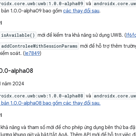
roidx.core.uwb:uwb:1.0.0-alpha09
và
androidx.core.u
n bản 1.0.0-alpha09 bao gồm
các thay đổi sau
.
I
isAvailable()
mới để kiểm tra khả năng sử dụng UWB. (
If6f
addControleeWithSessionParams
mới để hỗ trợ thêm trường
iểm soát. (
Ie7849
)
0
.
0-alpha08
1 năm 2024
roidx.core.uwb:uwb:1.0.0-alpha08
và
androidx.core.u
 bản 1.0.0-alpha08 bao gồm các thay đổi sau.
I
khả năng và tham số mới để cho phép ứng dụng bên thứ ba đặt
 lượng khung giờ và bật/tắt AoA. Thêm API mới để hỗ trợ việc đị