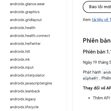
androidx
.
glance
.
wear
Báo lỗi mớ
androidx
.
graphics
Xem
tài liệu về
androidx
.
gridlayout
androidx
.
health
androidx
.
health
.
connect
Phiên bản
androidx
.
heifwriter
Phiên bản 1
.
androidx
.
hilt
androidx
.
ink
Ngày 19 tháng 
androidx
.
input
Phát hành
and
androidx
.
interpolator
alpha01
. Phiê
androidx
.
javascriptengine
Thay đổi về AP
androidx
.
leanback
Thêm API
androidx
.
legacy
androidx
.
lifecycle