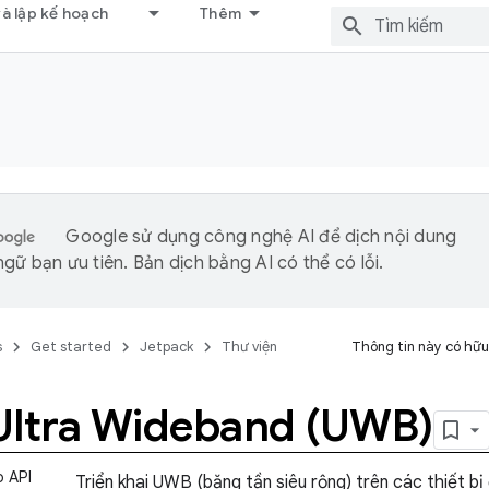
và lập kế hoạch
Thêm
Google sử dụng công nghệ AI để dịch nội dung
gữ bạn ưu tiên. Bản dịch bằng AI có thể có lỗi.
s
Get started
Jetpack
Thư viện
Thông tin này có hữu
Ultra Wideband (UWB)
o API
Triển khai UWB (băng tần siêu rộng) trên các thiết bị