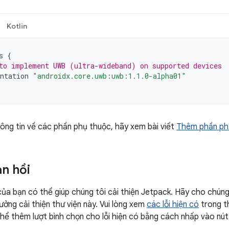
Kotlin
s
{
to implement UWB (ultra-wideband) on supported devices
ntation
"androidx.core.uwb:uwb:1.1.0-alpha01"
ông tin về các phần phụ thuộc, hãy xem bài viết
Thêm phần ph
ản hồi
của bạn có thể giúp chúng tôi cải thiện Jetpack. Hãy cho chúng 
ưởng cải thiện thư viện này. Vui lòng xem
các lỗi hiện có
trong t
 thể thêm lượt bình chọn cho lỗi hiện có bằng cách nhấp vào nút