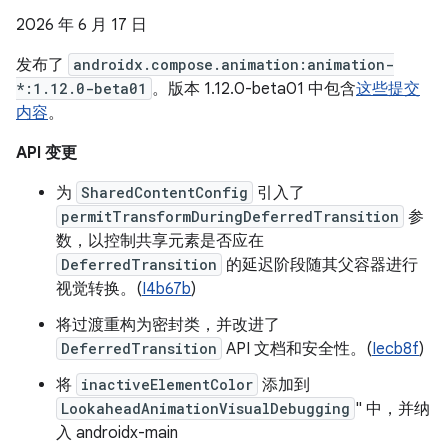
2026 年 6 月 17 日
发布了
androidx.compose.animation:animation-
*:1.12.0-beta01
。版本 1.12.0-beta01 中包含
这些提交
内容
。
API 变更
为
SharedContentConfig
引入了
permitTransformDuringDeferredTransition
参
数，以控制共享元素是否应在
DeferredTransition
的延迟阶段随其父容器进行
视觉转换。(
I4b67b
)
将过渡重构为密封类，并改进了
DeferredTransition
API 文档和安全性。(
Iecb8f
)
将
inactiveElementColor
添加到
LookaheadAnimationVisualDebugging
" 中，并纳
入 androidx-main