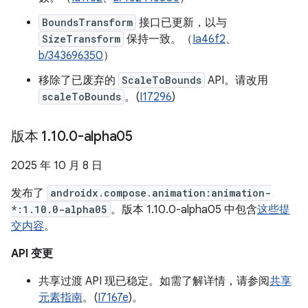
BoundsTransform
接口已更新，以与
SizeTransform
保持一致。（
Ia46f2
、
b/343696350
）
移除了已废弃的
ScaleToBounds
API。请改用
scaleToBounds
。(
I17296
)
版本 1
.
10
.
0-alpha05
2025 年 10 月 8 日
发布了
androidx.compose.animation:animation-
*:1.10.0-alpha05
。版本 1.10.0-alpha05 中包含
这些提
交内容
。
API 变更
共享过渡 API 现已稳定。如需了解详情，请参阅
共享
元素指南
。(
I7167e
)。