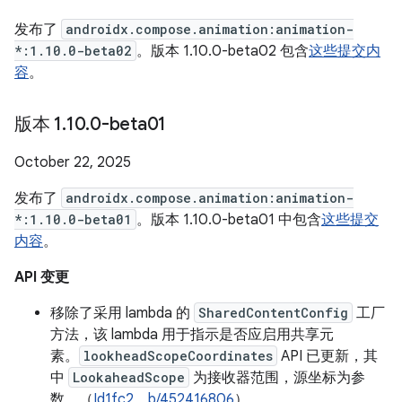
发布了
androidx.compose.animation:animation-
*:1.10.0-beta02
。版本 1.10.0-beta02 包含
这些提交内
容
。
版本 1
.
10
.
0-beta01
October 22, 2025
发布了
androidx.compose.animation:animation-
*:1.10.0-beta01
。版本 1.10.0-beta01 中包含
这些提交
内容
。
API 变更
移除了采用 lambda 的
SharedContentConfig
工厂
方法，该 lambda 用于指示是否应启用共享元
素。
lookheadScopeCoordinates
API 已更新，其
中
LookaheadScope
为接收器范围，源坐标为参
数。（
Id1fc2
、
b/452416806
）