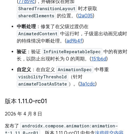
(
77d59c
)，并确保仅在附加
SharedTransitionLayout
时才获取
sharedElements
的位置。(
I2a035
)
中断处理
：修复了在父级过渡仍在
AnimatedContent
中运行时，子级退出动画完成时
的特殊情况中断处理。(
ad9b4f
)
验证
：验证
InfiniteRepeatableSpec
中的有效时
长，以防止出现时长为 0 的周期。(
151b6d
)
自定义
：在自定义
AnimationSpec
中尊重
visibilityThreshold
（针对
animateFloatAsState
）。(
3a1cdc
)
版本 1
.
11
.
0-rc01
2026 年 4 月 8 日
发布了
androidx.compose.animation:animation-
*:1.11.0-rc01
。版本 1.11.0-rc01 中包含
这些提交内容
。