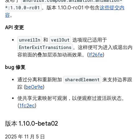
发布了
androidx.compose.animation:animation-
*:1.10.0-rc01
。版本 1.10.0-rc01 中包含
这些提交内
容
。
API 变更
unveilIn
和
veilOut
选项现已适用于
EnterExitTransitions
。这样便可为进入或退出内
容前面的叠加层添加动画效果。(
If26fe
)
bug 修复
通过分离和重新附加
sharedElement
来支持边界跟
踪 (
be0e9e
)
使共享元素映射可观测，以便观察过渡活跃状态。
(
1fc2ec
)
版本 1
.
10
.
0-beta02
2025 年 11 月 5 日