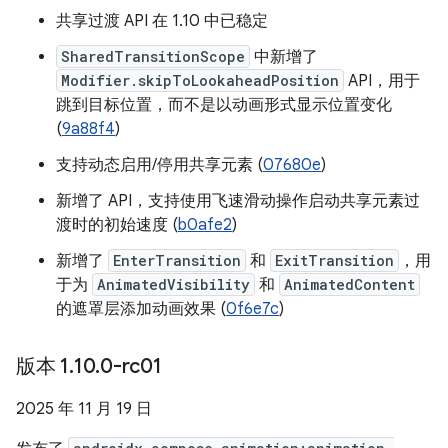
共享过渡 API 在 1.10 中已稳定
SharedTransitionScope
中新增了
Modifier.skipToLookaheadPosition
API，用于
跳到目标位置，而不是以动画形式显示位置变化
(
9a88f4
)
支持动态启用/停用共享元素 (
07680e
)
新增了 API，支持使用飞速滑动操作启动共享元素过
渡时的初始速度 (
b0afe2
)
新增了
EnterTransition
和
ExitTransition
，用
于为
AnimatedVisibility
和
AnimatedContent
的遮罩层添加动画效果 (
0f6e7c
)
版本 1
.
10
.
0-rc01
2025 年 11 月 19 日