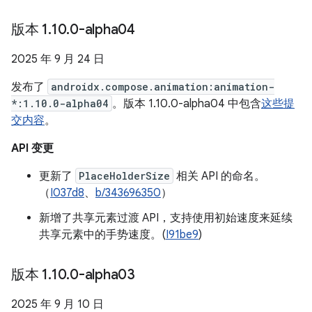
版本 1
.
10
.
0-alpha04
2025 年 9 月 24 日
发布了
androidx.compose.animation:animation-
*:1.10.0-alpha04
。版本 1.10.0-alpha04 中包含
这些提
交内容
。
API 变更
更新了
PlaceHolderSize
相关 API 的命名。
（
I037d8
、
b/343696350
）
新增了共享元素过渡 API，支持使用初始速度来延续
共享元素中的手势速度。(
I91be9
)
版本 1
.
10
.
0-alpha03
2025 年 9 月 10 日