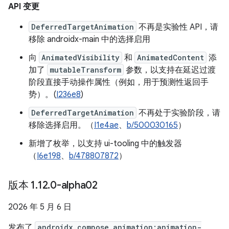
API 变更
DeferredTargetAnimation
不再是实验性 API，请
移除 androidx-main 中的选择启用
向
AnimatedVisibility
和
AnimatedContent
添
加了
mutableTransform
参数，以支持在延迟过渡
阶段直接手动操作属性（例如，用于预测性返回手
势）。(
I236e8
)
DeferredTargetAnimation
不再处于实验阶段，请
移除选择启用。（
I1e4ae
、
b/500030165
）
新增了枚举，以支持 ui-tooling 中的触发器
（
I6e198
、
b/478807872
）
版本 1
.
12
.
0-alpha02
2026 年 5 月 6 日
发布了
androidx.compose.animation:animation-