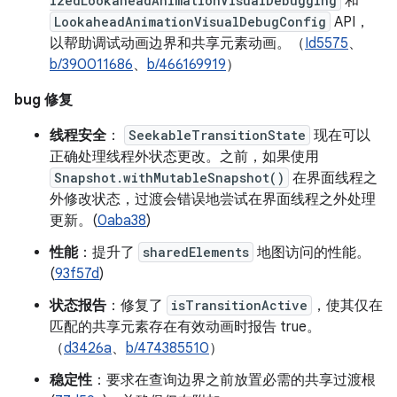
izedLookaheadAnimationVisualDebugging
和
LookaheadAnimationVisualDebugConfig
API，
以帮助调试动画边界和共享元素动画。（
Id5575
、
b/390011686
、
b/466169919
）
bug 修复
线程安全
：
SeekableTransitionState
现在可以
正确处理线程外状态更改。之前，如果使用
Snapshot.withMutableSnapshot()
在界面线程之
外修改状态，过渡会错误地尝试在界面线程之外处理
更新。(
0aba38
)
性能
：提升了
sharedElements
地图访问的性能。
(
93f57d
)
状态报告
：修复了
isTransitionActive
，使其仅在
匹配的共享元素存在有效动画时报告 true。
（
d3426a
、
b/474385510
）
稳定性
：要求在查询边界之前放置必需的共享过渡根