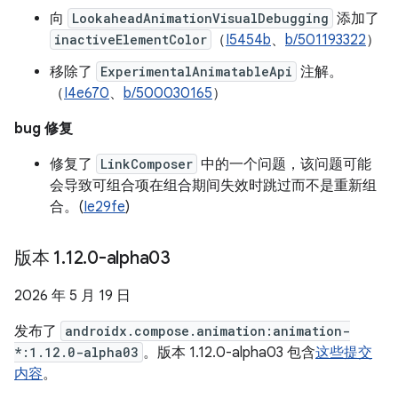
向
LookaheadAnimationVisualDebugging
添加了
inactiveElementColor
（
I5454b
、
b/501193322
）
移除了
ExperimentalAnimatableApi
注解。
（
I4e670
、
b/500030165
）
bug 修复
修复了
LinkComposer
中的一个问题，该问题可能
会导致可组合项在组合期间失效时跳过而不是重新组
合。(
Ie29fe
)
版本 1
.
12
.
0-alpha03
2026 年 5 月 19 日
发布了
androidx.compose.animation:animation-
*:1.12.0-alpha03
。版本 1.12.0-alpha03 包含
这些提交
内容
。