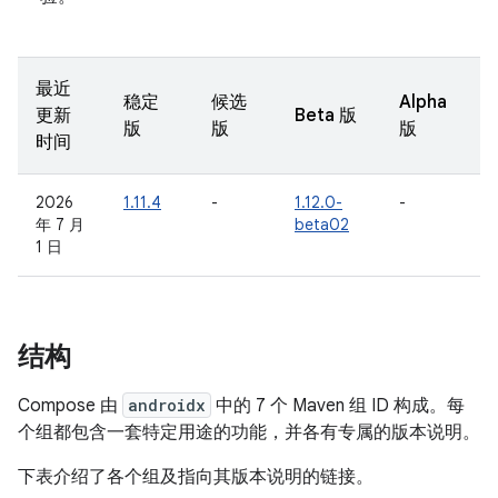
最近
稳定
候选
Alpha
更新
Beta 版
版
版
版
时间
2026
1.11.4
-
1.12.0-
-
年 7 月
beta02
1 日
结构
Compose 由
androidx
中的 7 个 Maven 组 ID 构成。每
个组都包含一套特定用途的功能，并各有专属的版本说明。
下表介绍了各个组及指向其版本说明的链接。