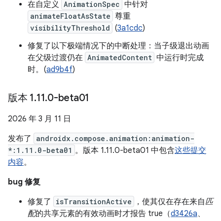
在自定义
AnimationSpec
中针对
animateFloatAsState
尊重
visibilityThreshold
(
3a1cdc
)
修复了以下极端情况下的中断处理：当子级退出动画
在父级过渡仍在
AnimatedContent
中运行时完成
时。(
ad9b4f
)
版本 1
.
11
.
0-beta01
2026 年 3 月 11 日
发布了
androidx.compose.animation:animation-
*:1.11.0-beta01
。版本 1.11.0-beta01 中包含
这些提交
内容
。
bug 修复
修复了
isTransitionActive
，使其仅在存在来自
匹
配
的共享元素的有效动画时才报告 true（
d3426a
、