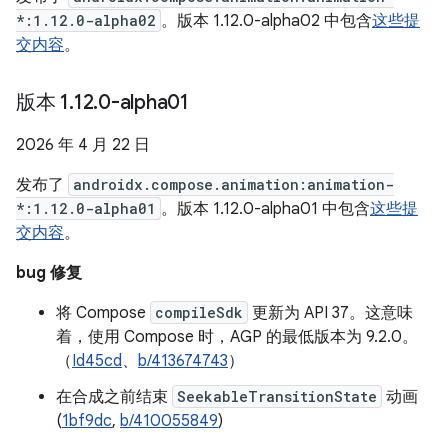
*:1.12.0-alpha02
。版本 1.12.0-alpha02 中包含
这些提
交内容
。
版本 1
.
12
.
0-alpha01
2026 年 4 月 22 日
发布了
androidx.compose.animation:animation-
*:1.12.0-alpha01
。版本 1.12.0-alpha01 中包含
这些提
交内容
。
bug 修复
将 Compose
compileSdk
更新为 API 37。这意味
着，使用 Compose 时，AGP 的最低版本为 9.2.0。
（
Id45cd
、
b/413674743
）
在合成之前结束
SeekableTransitionState
动画
(
1bf9dc
,
b/410055849
)