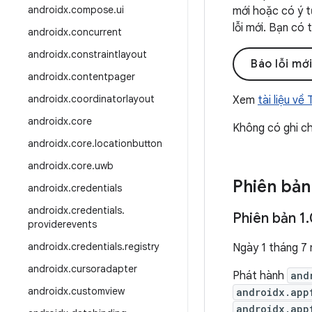
androidx
.
compose
.
ui
mới hoặc có ý t
lỗi mới. Bạn có
androidx
.
concurrent
androidx
.
constraintlayout
Báo lỗi mớ
androidx
.
contentpager
androidx
.
coordinatorlayout
Xem
tài liệu về
androidx
.
core
Không có ghi c
androidx
.
core
.
locationbutton
androidx
.
core
.
uwb
Phiên bản
androidx
.
credentials
androidx
.
credentials
.
Phiên bản 1
.
providerevents
androidx
.
credentials
.
registry
Ngày 1 tháng 7
androidx
.
cursoradapter
Phát hành
and
androidx
.
customview
androidx.app
androidx.app