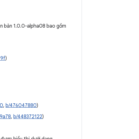
iên bản 1.0.0-alpha08 bao gồm
b9f
)
20
,
b/476047880
)
d9a78
,
b/448372122
)