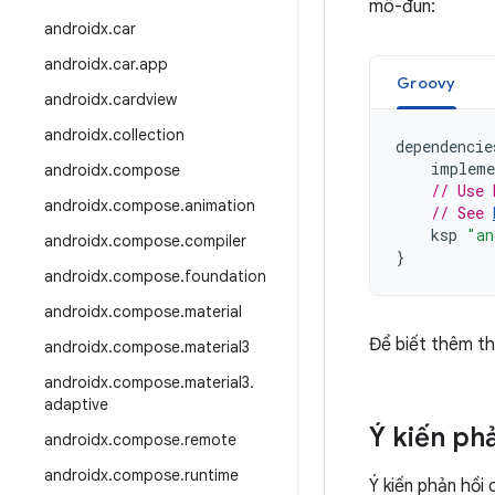
mô-đun:
androidx
.
car
androidx
.
car
.
app
Groovy
androidx
.
cardview
androidx
.
collection
dependencie
impleme
androidx
.
compose
// Use 
androidx
.
compose
.
animation
// See 
ksp
"an
androidx
.
compose
.
compiler
}
androidx
.
compose
.
foundation
androidx
.
compose
.
material
Để biết thêm th
androidx
.
compose
.
material3
androidx
.
compose
.
material3
.
adaptive
Ý kiến ph
androidx
.
compose
.
remote
androidx
.
compose
.
runtime
Ý kiến phản hồi 