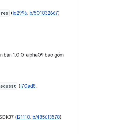
ures
(
Ie2996
,
b/501032667
)
iên bản 1.0.0-alpha09 bao gồm
Request
(
I70ad8
,
SDK37 (
I21110
,
b/485613578
)