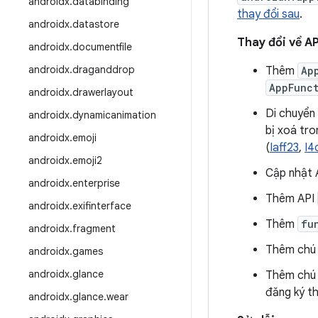
androidx
.
databinding
thay đổi sau
.
androidx
.
datastore
Thay đổi về AP
androidx
.
documentfile
androidx
.
draganddrop
Thêm
Ap
AppFunc
androidx
.
drawerlayout
Di chuyển
androidx
.
dynamicanimation
bị xoá tr
androidx
.
emoji
(
Iaff23
,
I4
androidx
.
emoji2
Cập nhật 
androidx
.
enterprise
Thêm API
androidx
.
exifinterface
Thêm
fu
androidx
.
fragment
Thêm chú 
androidx
.
games
androidx
.
glance
Thêm chú 
đăng ký th
androidx
.
glance
.
wear