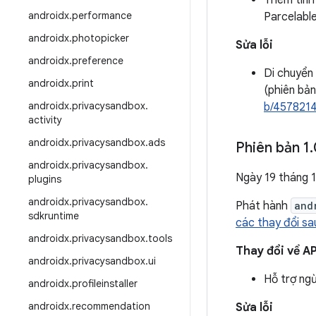
Thêm tính
androidx
.
performance
Parcelable
androidx
.
photopicker
Sửa lỗi
androidx
.
preference
Di chuyển 
androidx
.
print
(phiên bản
androidx
.
privacysandbox
.
b/457821
activity
androidx
.
privacysandbox
.
ads
Phiên bản 1
.
androidx
.
privacysandbox
.
Ngày 19 tháng 
plugins
androidx
.
privacysandbox
.
Phát hành
and
sdkruntime
các thay đổi sa
androidx
.
privacysandbox
.
tools
Thay đổi về AP
androidx
.
privacysandbox
.
ui
Hỗ trợ ng
androidx
.
profileinstaller
androidx
.
recommendation
Sửa lỗi