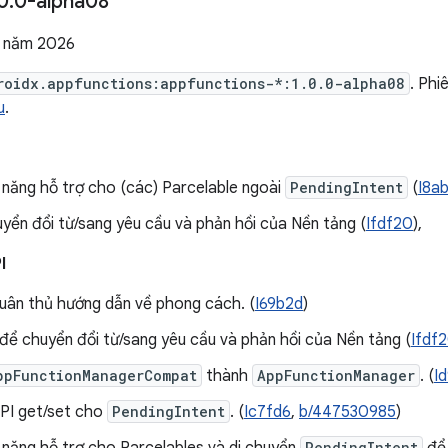
0
.
0-alpha08
3 năm 2026
roidx.appfunctions:appfunctions-*:1.0.0-alpha08
. Ph
u
.
 năng hỗ trợ cho (các) Parcelable ngoài
PendingIntent
(
I8a
yển đổi từ/sang yêu cầu và phản hồi của Nền tảng (
Ifdf20
),
I
uân thủ hướng dẫn về phong cách. (
I69b2d
)
để chuyển đổi từ/sang yêu cầu và phản hồi của Nền tảng (
Ifdf
ppFunctionManagerCompat
thành
AppFunctionManager
. (
I
PI get/set cho
PendingIntent
. (
Ic7fd6
,
b/447530985
)
PendingIntent