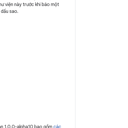
hư viện này trước khi báo một
 dấu sao.
bản 1.0.0-alpha10 bao gồm
các