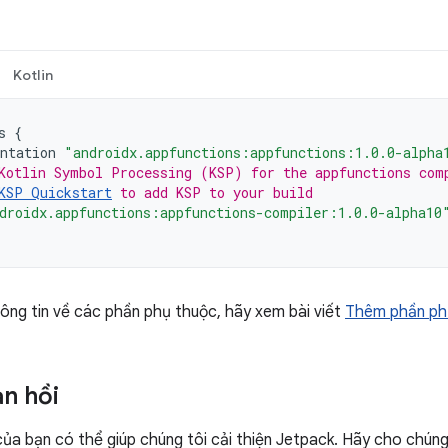
Kotlin
s
{
ntation
"androidx.appfunctions:appfunctions:1.0.0-alpha
Kotlin Symbol Processing (KSP) for the appfunctions com
KSP Quickstart
 to add KSP to your build
droidx.appfunctions:appfunctions-compiler:1.0.0-alpha10
ông tin về các phần phụ thuộc, hãy xem bài viết
Thêm phần ph
ản hồi
của bạn có thể giúp chúng tôi cải thiện Jetpack. Hãy cho chúng 