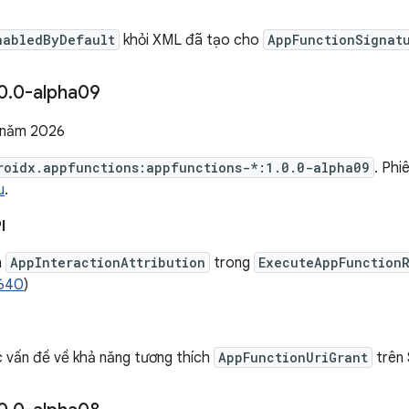
nabledByDefault
khỏi XML đã tạo cho
AppFunctionSignat
0
.
0-alpha09
 năm 2026
roidx.appfunctions:appfunctions-*:1.0.0-alpha09
. Ph
u
.
I
n
AppInteractionAttribution
trong
ExecuteAppFunction
640
)
 vấn đề về khả năng tương thích
AppFunctionUriGrant
trên 