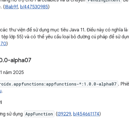
 năng hỗ trợ cho Parcelables và di chuyển
để 
. (
I8ab9f
,
b/447530985
)
các thư viện để sử dụng mục tiêu Java 11. Điều này có nghĩa là
 tệp lớp 55) và có thể yêu cầu loại bỏ đường cú pháp để sử dụn
470
)
0
.
0-alpha07
11 năm 2025
roidx.appfunctions:appfunctions-*:1.0.0-alpha07
. Ph
u
.
I
ừng sử dụng
AppFunction
(
I39229
,
b/454661174
)