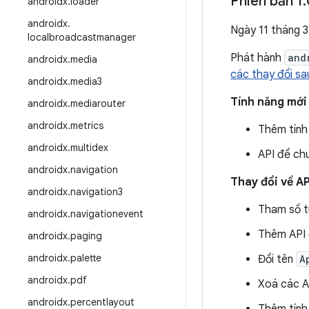
Phiên bản 1
.
androidx
.
loader
androidx
.
Ngày 11 tháng 
localbroadcastmanager
Phát hành
and
androidx
.
media
các thay đổi sa
androidx
.
media3
Tính năng mới
androidx
.
mediarouter
androidx
.
metrics
Thêm tính
androidx
.
multidex
API để chu
androidx
.
navigation
Thay đổi về AP
androidx
.
navigation3
Tham số t
androidx
.
navigationevent
Thêm API 
androidx
.
paging
androidx
.
palette
Đổi tên
A
androidx
.
pdf
Xoá các A
androidx
.
percentlayout