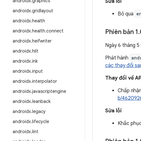
androidx
.
graphics
Sửa lỗi
androidx
.
gridlayout
Bỏ qua
e
androidx
.
health
androidx
.
health
.
connect
Phiên bản 1
.
androidx
.
heifwriter
Ngày 6 tháng 5
androidx
.
hilt
Phát hành
and
androidx
.
ink
các thay đổi sa
androidx
.
input
Thay đổi về AP
androidx
.
interpolator
Chấp nhậ
androidx
.
javascriptengine
b/462092
androidx
.
leanback
Sửa lỗi
androidx
.
legacy
androidx
.
lifecycle
Khắc phục
androidx
.
lint