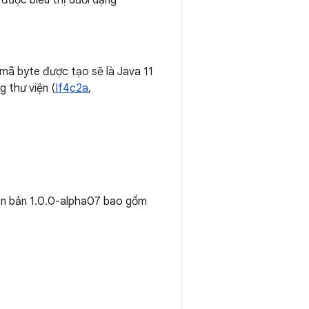
được biểu thị dưới dạng
 mã byte được tạo sẽ là Java 11
g thư viện (
If4c2a
,
iên bản 1.0.0-alpha07 bao gồm