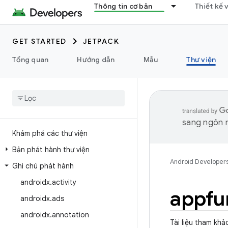
Thông tin cơ bản
Thiết kế 
GET STARTED
JETPACK
Tổng quan
Hướng dẫn
Mẫu
Thư viện
sang ngôn n
Khám phá các thư viện
Bản phát hành thư viện
Android Developer
Ghi chú phát hành
androidx
.
activity
appfu
androidx
.
ads
androidx
.
annotation
Tài liệu tham khả