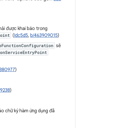
hải được khai báo trong
oint
(
Idc5d5
,
b/463909015
)
pFunctionConfiguration
sẽ
onServiceEntryPoint
9880977
)
39238
)
báo chữ ký hàm ứng dụng đã