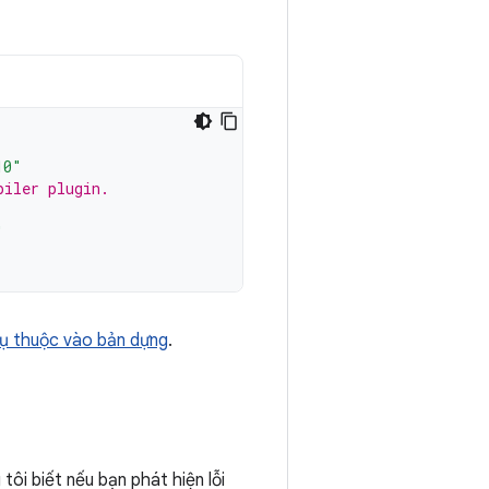
10"
piler plugin.
"
ụ thuộc vào bản dựng
.
tôi biết nếu bạn phát hiện lỗi