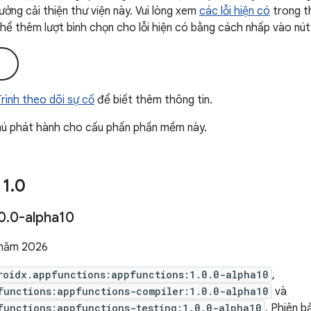
ưởng cải thiện thư viện này. Vui lòng xem
các lỗi hiện có
trong t
 thể thêm lượt bình chọn cho lỗi hiện có bằng cách nhấp vào nút
i
 Trình theo dõi sự cố
để biết thêm thông tin.
hú phát hành cho cấu phần phần mềm này.
 1
.
0
0
.
0-alpha10
 năm 2026
roidx.appfunctions:appfunctions:1.0.0-alpha10
,
functions:appfunctions-compiler:1.0.0-alpha10
và
functions:appfunctions-testing:1.0.0-alpha10
. Phiên 