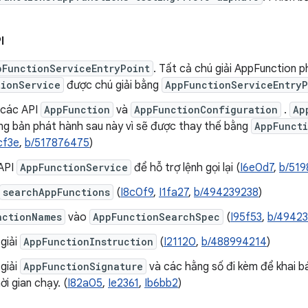
I
pFunctionServiceEntryPoint
. Tất cả chú giải AppFunction p
tionService
được chú giải bằng
AppFunctionServiceEntryP
 các API
AppFunction
và
AppFunctionConfiguration
.
Ap
ong bản phát hành sau này vì sẽ được thay thế bằng
AppFuncti
cf3e
,
b/517876475
)
API
AppFunctionService
để hỗ trợ lệnh gọi lại (
I6e0d7
,
b/51
searchAppFunctions
(
I8c0f9
,
I1fa27
,
b/494239238
)
nctionNames
vào
AppFunctionSearchSpec
(
I95f53
,
b/4942
giải
AppFunctionInstruction
(
I21120
,
b/488994214
)
giải
AppFunctionSignature
và các hằng số đi kèm để khai 
ời gian chạy. (
I82a05
,
Ie2361
,
Ib6bb2
)