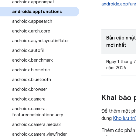
androidx
.
appcompat
androidx.appfun
androidx
.
appfunctions
androidx
.
appsearch
androidx
.
arch
.
core
Bản cập nhật
androidx
.
asynclayoutinflater
mới nhất
androidx
.
autofill
androidx
.
benchmark
Ngày 1 tháng 7
năm 2026
androidx
.
biometric
androidx
.
bluetooth
androidx
.
browser
Khai báo 
androidx
.
camera
androidx
.
camera
.
Để thêm một phầ
featurecombinationquery
dung
Kho lưu t
androidx
.
camera
.
media3
Thêm các phần 
androidx
.
camera
.
viewfinder