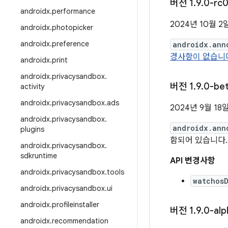
버전 1
.
9
.
0-rc0
androidx
.
performance
2024년 10월 2
androidx
.
photopicker
androidx
.
preference
androidx.ann
경사항이 없습니
androidx
.
print
androidx
.
privacysandbox
.
버전 1
.
9
.
0-be
activity
androidx
.
privacysandbox
.
ads
2024년 9월 18
androidx
.
privacysandbox
.
androidx.ann
plugins
함되어 있습니다.
androidx
.
privacysandbox
.
sdkruntime
API 변경사항
androidx
.
privacysandbox
.
tools
watchos
androidx
.
privacysandbox
.
ui
androidx
.
profileinstaller
버전 1
.
9
.
0-al
androidx
.
recommendation