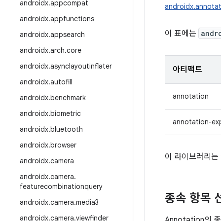
androidx
.
appcompat
androidx.annotat
androidx
.
appfunctions
이 표에는
andr
androidx
.
appsearch
androidx
.
arch
.
core
androidx
.
asynclayoutinflater
아티팩트
androidx
.
autofill
annotation
androidx
.
benchmark
androidx
.
biometric
annotation-ex
androidx
.
bluetooth
androidx
.
browser
이 라이브러리는 
androidx
.
camera
androidx
.
camera
.
featurecombinationquery
종속 항목 
androidx
.
camera
.
media3
androidx
.
camera
.
viewfinder
Annotation