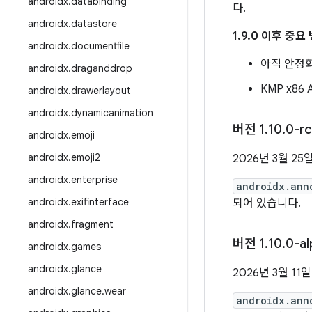
androidx
.
databinding
다.
androidx
.
datastore
1.9.0 이후 중요
androidx
.
documentfile
아직 안정화
androidx
.
draganddrop
KMP x86
androidx
.
drawerlayout
androidx
.
dynamicanimation
버전 1
.
10
.
0-rc
androidx
.
emoji
androidx
.
emoji2
2026년 3월 25
androidx
.
enterprise
androidx.ann
androidx
.
exifinterface
되어 있습니다.
androidx
.
fragment
버전 1
.
10
.
0-al
androidx
.
games
androidx
.
glance
2026년 3월 11일
androidx
.
glance
.
wear
androidx.ann