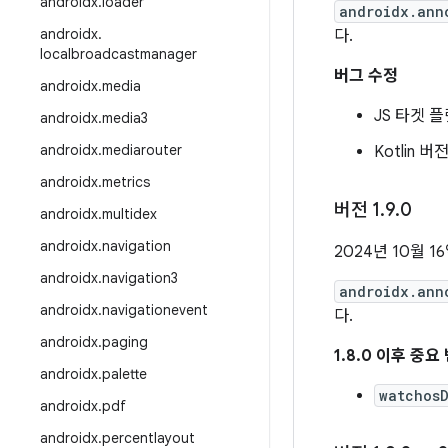
androidx
.
loader
androidx.ann
androidx
.
다.
localbroadcastmanager
버그 수정
androidx
.
media
JS 타겟 
androidx
.
media3
androidx
.
mediarouter
Kotlin 
androidx
.
metrics
버전 1
.
9
.
0
androidx
.
multidex
androidx
.
navigation
2024년 10월 1
androidx
.
navigation3
androidx.ann
androidx
.
navigationevent
다.
androidx
.
paging
1.8.0 이후 중
androidx
.
palette
watchos
androidx
.
pdf
androidx
.
percentlayout