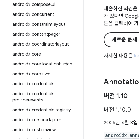
androidx
.
compose
.
ui
제출하신 의견은 
androidx
.
concurrent
가 있다면 Goo
튼을 클릭하여 기
androidx
.
constraintlayout
androidx
.
contentpager
새로운 문제
androidx
.
coordinatorlayout
androidx
.
core
자세한 내용은
I
androidx
.
core
.
locationbutton
androidx
.
core
.
uwb
Annotati
androidx
.
credentials
androidx
.
credentials
.
버전 1
.
10
providerevents
버전 1
.
10
.
0
androidx
.
credentials
.
registry
androidx
.
cursoradapter
2026년 4월 8일
androidx
.
customview
androidx.ann