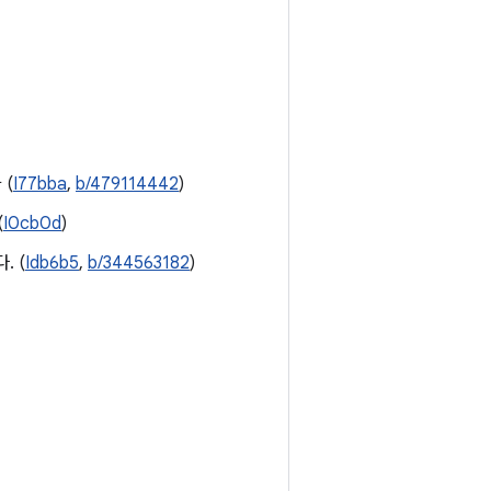
 (
I77bba
,
b/479114442
)
(
I0cb0d
)
. (
Idb6b5
,
b/344563182
)