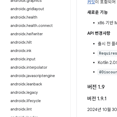
androidx
.
graphics
커밋
이 포함되어
androidx
.
gridlayout
새로운 기능
androidx
.
health
x86 기반 
androidx
.
health
.
connect
API 변경사항
androidx
.
heifwriter
androidx
.
hilt
출시 전 
androidx
.
ink
Require
androidx
.
input
Kotlin 
androidx
.
interpolator
@Discou
androidx
.
javascriptengine
androidx
.
leanback
버전 1
.
9
androidx
.
legacy
버전 1
.
9
.
1
androidx
.
lifecycle
androidx
.
lint
2024년 10월 3