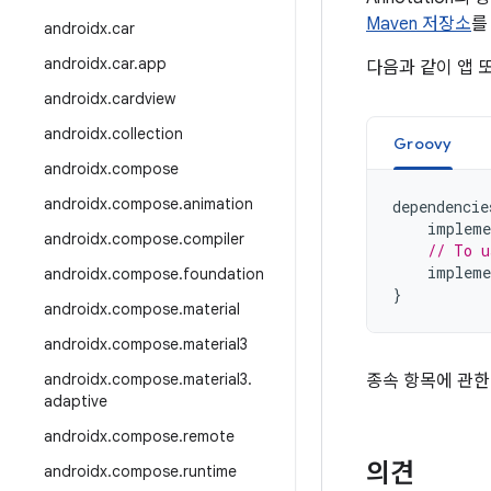
Maven 저장소
를
androidx
.
car
androidx
.
car
.
app
다음과 같이 앱 
androidx
.
cardview
androidx
.
collection
Groovy
androidx
.
compose
androidx
.
compose
.
animation
dependencie
impleme
androidx
.
compose
.
compiler
// To u
impleme
androidx
.
compose
.
foundation
}
androidx
.
compose
.
material
androidx
.
compose
.
material3
androidx
.
compose
.
material3
.
종속 항목에 관한
adaptive
androidx
.
compose
.
remote
의견
androidx
.
compose
.
runtime