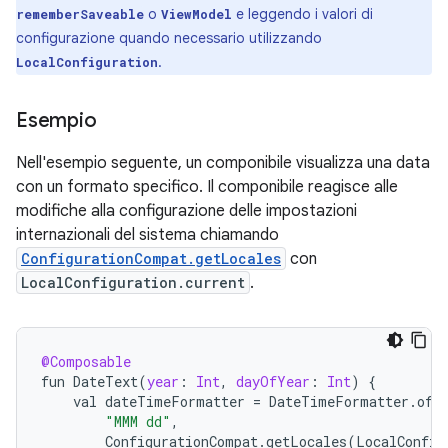
o
e leggendo i valori di
rememberSaveable
ViewModel
configurazione quando necessario utilizzando
.
LocalConfiguration
Esempio
Nell'esempio seguente, un componibile visualizza una data
con un formato specifico. Il componibile reagisce alle
modifiche alla configurazione delle impostazioni
internazionali del sistema chiamando
ConfigurationCompat.getLocales
con
LocalConfiguration.current
.
@Composable
fun
DateText
(
year
:
Int
,
dayOfYear
:
Int
)
{
val
dateTimeFormatter
=
DateTimeFormatter
.
ofP
"MMM dd"
,
ConfigurationCompat
.
getLocales
(
LocalConfig