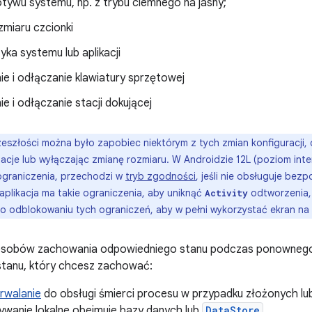
tywu systemu, np. z trybu ciemnego na jasny;
zmiaru czcionki
yka systemu lub aplikacji
e i odłączanie klawiatury sprzętowej
e i odłączanie stacji dokującej
eszłości można było zapobiec niektórym z tych zmian konfiguracji,
tacje lub wyłączając zmianę rozmiaru. W Androidzie 12L (poziom inter
ograniczenia, przechodzi w
tryb zgodności
, jeśli nie obsługuje bez
 aplikacja ma takie ograniczenia, aby uniknąć
odtworzenia, 
Activity
u po odblokowaniu tych ograniczeń, aby w pełni wykorzystać ekran na
 sposobów zachowania odpowiedniego stanu podczas ponownego
stanu, który chcesz zachować:
rwalanie
do obsługi śmierci procesu w przypadku złożonych lu
wanie lokalne obejmuje bazy danych lub
DataStore
.