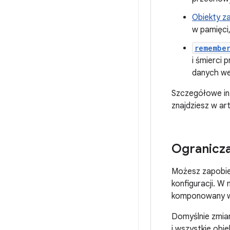
Obiekty 
w pamięci,
remembe
i śmierci 
danych wej
Szczegółowe inf
znajdziesz w ar
Ogranicz
Możesz zapobie
konfiguracji. W
komponowany w 
Domyślnie zmian
i wszystkie obi