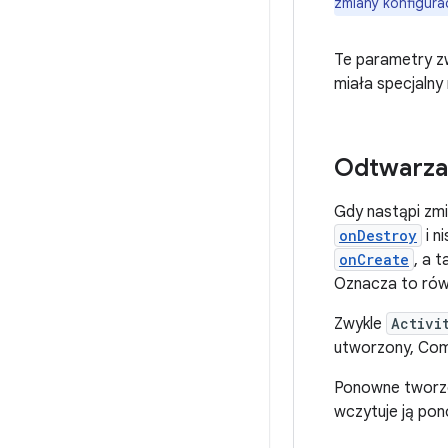
zmiany konfigura
Te parametry zw
miała specjalny
Odtwarza
Gdy nastąpi zm
onDestroy
i n
onCreate
, a 
Oznacza to równ
Zwykle
Activi
utworzony, Comp
Ponowne tworze
wczytuje ją pon