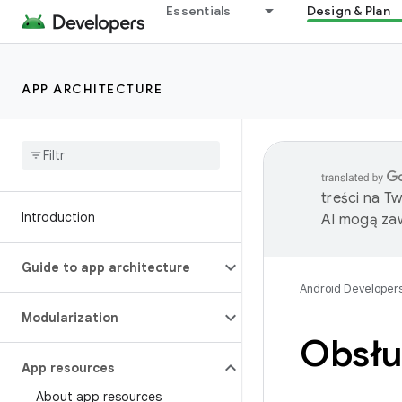
Essentials
Design & Plan
APP ARCHITECTURE
treści na T
Introduction
AI mogą zaw
Guide to app architecture
Android Developer
Modularization
Obsłu
App resources
About app resources