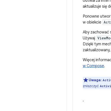
odtwarza interf
aktualizuje się 
Ponowne utworz
w obiekcie
Act
Aby zachować st
Używaj
ViewMo
Dzięki tym mec
zaktualizowany,
Więcej informac
w Compose
.
Uwaga:
Acti
zniszczyć
Activ
.