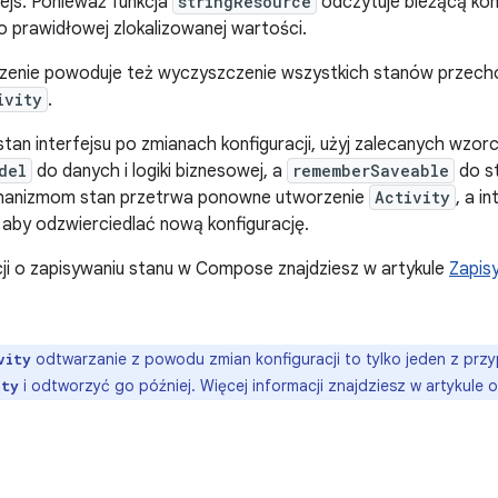
ejs. Ponieważ funkcja
stringResource
odczytuje bieżącą kon
do prawidłowej zlokalizowanej wartości.
enie powoduje też wyczyszczenie wszystkich stanów przech
ivity
.
an interfejsu po zmianach konfiguracji, użyj zalecanych wzo
del
do danych i logiki biznesowej, a
rememberSaveable
do st
hanizmom stan przetrwa ponowne utworzenie
Activity
, a i
 aby odzwierciedlać nową konfigurację.
ji o zapisywaniu stanu w Compose znajdziesz w artykule
Zapisy
odtwarzanie z powodu zmian konfiguracji to tylko jeden z prz
vity
i odtworzyć go później. Więcej informacji znajdziesz w artykule 
ity