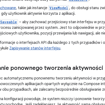
zachowane
, takie jak instancje
ViewModel
, do obsługi stanu z
 gdy użytkownik aktywnie korzysta z aplikacji.
rSaveable
– aby zachować przejściowy stan interfejsu w przy
procesu zainicjowanej przez system. Jest to odpowiednie w prz
ściowych użytkownika, pozycji przewijania lub nawigacji, ale n
ormacje o interfejsach API dla każdego z tych przypadków i o 
tykule
Zapisywanie stanów interfejsu
.
anie ponownego tworzenia aktywności
c automatycznemu ponownemu tworzeniu aktywności w przyp
 nowoczesnych aplikacjach opartych wyłącznie na Compose int
obu przypadkach, ale zalecamy bezpośrednie obsługiwanie zmi
a konfiguracji powoduje, że system niszczy i ponownie tworzy
ekty pochodne. Jeśli zadeklarujesz, że aktywność sama obsługuj