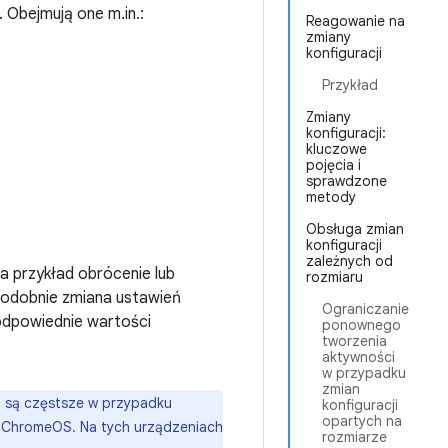
. Obejmują one m.in.:
Reagowanie na
zmiany
konfiguracji
Przykład
Zmiany
konfiguracji:
kluczowe
pojęcia i
sprawdzone
metody
Obsługa zmian
konfiguracji
zależnych od
Na przykład obrócenie lub
rozmiaru
. Podobnie zmiana ustawień
Ograniczanie
 odpowiednie wartości
ponownego
tworzenia
aktywności
w przypadku
zmian
ć są częstsze w przypadku
konfiguracji
opartych na
 z ChromeOS. Na tych urządzeniach
rozmiarze