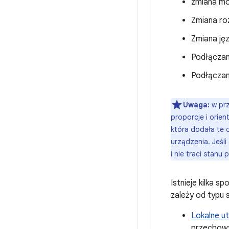
zmiana mo
Zmiana ro
Zmiana jęz
Podłączani
Podłączani
Uwaga:
w prz
proporcje i orien
która dodała te 
urządzenia. Jeśli
i nie traci stan
Istnieje kilka
zależy od typu 
Lokalne ut
przechowy