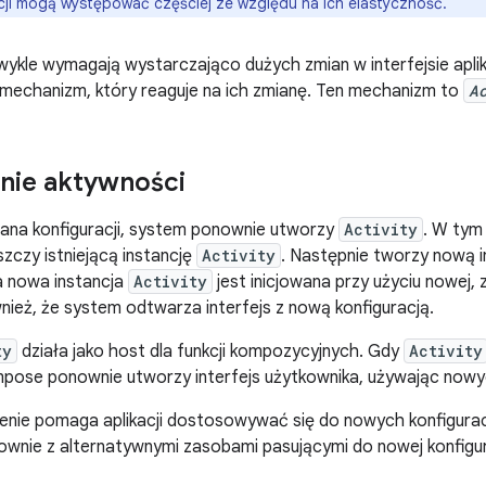
cji mogą występować częściej ze względu na ich elastyczność.
ykle wymagają wystarczająco dużych zmian w interfejsie aplika
 mechanizm, który reaguje na ich zmianę. Ten mechanizm to
A
nie aktywności
iana konfiguracji, system ponownie utworzy
Activity
. W tym
iszczy istniejącą instancję
Activity
. Następnie tworzy nową 
ta nowa instancja
Activity
jest inicjowana przy użyciu nowej, z
ież, że system odtwarza interfejs z nową konfiguracją.
ty
działa jako host dla funkcji kompozycyjnych. Gdy
Activity
ose ponownie utworzy interfejs użytkownika, używając nowych
nie pomaga aplikacji dostosowywać się do nowych konfigurac
ownie z alternatywnymi zasobami pasującymi do nowej konfigur