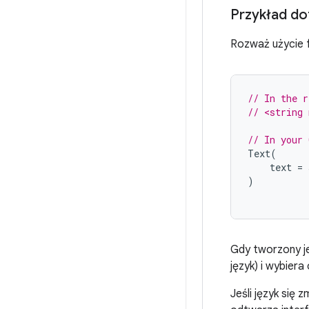
Przykład do
Rozważ użycie 
// In the r
// <string
// In your 
Text
(
text
=
)
Gdy tworzony j
język) i wybier
Jeśli język się