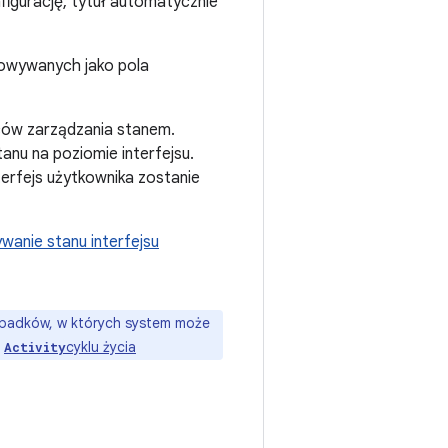
figurację, tytuł automatycznie
owywanych jako pola
rców zarządzania stanem.
anu na poziomie interfejsu.
nterfejs użytkownika zostanie
wanie stanu interfejsu
ypadków, w których system może
o
cyklu życia
Activity