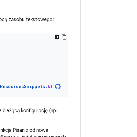
omocą zasobu tekstowego:
ResourcesSnippets
.
kt
 bieżącą konfigurację (np.
unkcja Pisanie od nowa