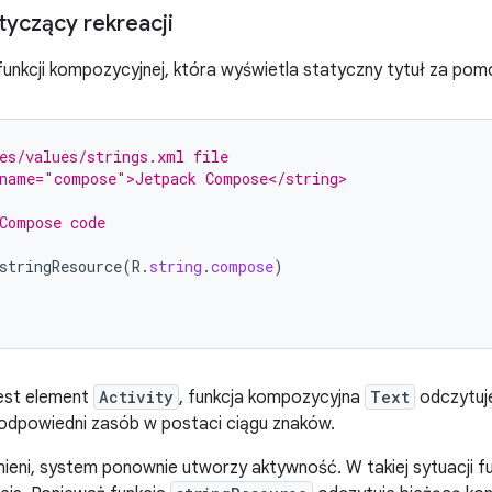
tyczący rekreacji
funkcji kompozycyjnej, która wyświetla statyczny tytuł za p
es/values/strings.xml file
 name="compose">Jetpack Compose</string>
Compose code
stringResource
(
R
.
string
.
compose
)
est element
Activity
, funkcja kompozycyjna
Text
odczytuje
a odpowiedni zasób w postaci ciągu znaków.
 zmieni, system ponownie utworzy aktywność. W takiej sytuacji f