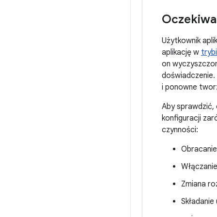
Oczekiwa
Użytkownik apli
aplikację w
tryb
on wyczyszczony
doświadczenie. 
i ponowne twor
Aby sprawdzić, 
konfiguracji zar
czynności:
Obracanie
Włączanie 
Zmiana roz
Składanie