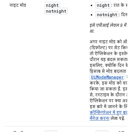
night
night
नाइट मोड
: रात के स
notnight
notnight
: दिन 
इसे एपीआई लेवल 8 में जो
था.
अगर नाइट मोड को ऑटो
(डिफ़ॉल्ट) पर सेट किया 
तो ऐप्लिकेशन के इस्तेमा
दौरान यह बदल सकता है
इसलिए, क्योंकि दिन के
हिसाब से मोड बदलता है.
UiModeManager
का 
करके, इस मोड को चालू य
किया जा सकता है. इस
से, रनटाइम के दौरान आ
ऐप्लिकेशन पर क्या असर प
इस बारे में जानने के लिए,
कॉन्फ़िगरेशन में हुए बदल
मैनेज करना
लेख पढ़ें.