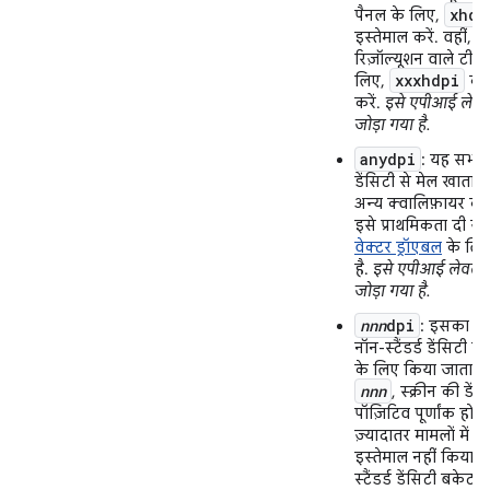
xhdp
पैनल के लिए,
इस्तेमाल करें. वहीं, 4
रिज़ॉल्यूशन वाले टीवी
xxxhdpi
लिए,
का 
करें.
इसे एपीआई लेवल 
जोड़ा गया है.
anydpi
: यह सभी स्
डेंसिटी से मेल खाता 
अन्य क्वालिफ़ायर की 
इसे प्राथमिकता दी जा
वेक्टर ड्रॉएबल
के लि
है.
इसे एपीआई लेवल 21
जोड़ा गया है.
nnn
dpi
: इसका इस्
नॉन-स्टैंडर्ड डेंसिटी क
के लिए किया जाता है.
nnn
, स्क्रीन की डें
पॉज़िटिव पूर्णांक होता 
ज़्यादातर मामलों में 
इस्तेमाल नहीं किया ज
स्टैंडर्ड डेंसिटी बकेट 