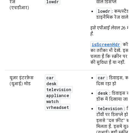
lowdr
रेंज
वाले डिसप्ले
(एचडीआर)
lowdr
: कम/स्टैंडर्ड
डाइनैमिक रेंज वाले डि
इसे एपीआई लेवल 26 में ज
है.
isScreenHdr
कॉन्फ़
का तरीका भी देखें. इससे
चलता है कि स्क्रीन पर 
की सुविधा है या नहीं.
car
car
यूज़र इंटरफ़ेस
: डिवाइस, कार 
desk
(यूआई) मोड
दिख रहा हो
television
desk
: डिवाइस को 
appliance
डॉक में दिखाया जा रह
watch
vrheadset
television
: डि
टीवी पर डिसप्ले हो रह
इससे "दस फ़ीट" का
मिलता है. इसमें यूज़र
(यूआई) बड़ी स्क्रीन 