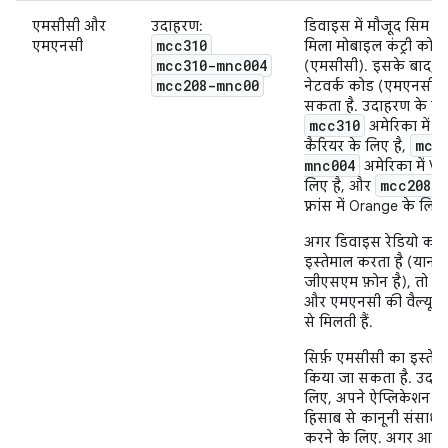
एमसीसी और
उदाहरण:
डिवाइस में मौजूद सिम कार
mcc310
एमएनसी
मिला मोबाइल कंट्री कोड
mcc310-mnc004
(एमसीसी). इसके बाद, 
mcc208-mnc00
नेटवर्क कोड (एमएनसी) 
सकता है. उदाहरण के लि
mcc310
अमेरिका में क
mcc
कैरियर के लिए है,
mnc004
अमेरिका में Ve
mcc208-
लिए है, और
फ़्रांस में Orange के लिए 
अगर डिवाइस रेडियो कने
इस्तेमाल करता है (यानी
जीएसएम फ़ोन है), तो ए
और एमएनसी की वैल्यू, स
से मिलती हैं.
सिर्फ़ एमसीसी का इस्तेम
किया जा सकता है. उदाह
लिए, अपने ऐप्लिकेशन में 
हिसाब से कानूनी संसाध
करने के लिए. अगर आपको