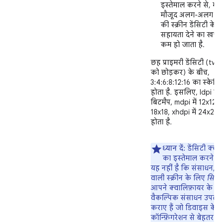
इस्तेमाल करने से, मार्क
मौजूद अलग-अलग डिव
की स्क्रीन डेंसिटी के 
सहायता देने का खर्च 
कम हो जाता है.
छह प्राइमरी डेंसिटी (tvdp
को छोड़कर) के बीच,
3:4:6:8:12:16 का स्केलिं
होता है. इसलिए, ldpi में
बिटमैप, mdpi में 12x12, h
18x18, xhdpi में 24x24 
होता है.
ध्यान दें:
डेंसिटी क्वा
का इस्तेमाल करने 
यह नहीं है कि संसाधन, उ
वाली स्क्रीन के लिए
सिर्फ़
आपने क्वालिफ़ायर के स
वैकल्पिक संसाधन उपलब्ध
कराए हैं जो डिवाइस के म
कॉन्फ़िगरेशन से बेहतर तर