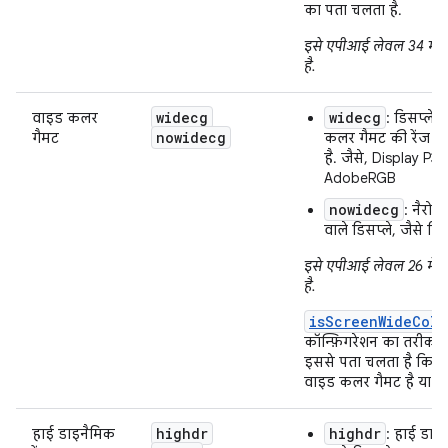
का पता चलता है.
इसे एपीआई लेवल 34 में ज
है.
widecg
widecg
वाइड कलर
: डिसप्ले, 
nowidecg
गैमट
कलर गैमट की रेंज ज़्
है. जैसे, Display P3 
AdobeRGB
nowidecg
: नैरो 
वाले डिसप्ले, जैसे क
इसे एपीआई लेवल 26 में ज
है.
isScreenWideColo
कॉन्फ़िगरेशन का तरीका भी
इससे पता चलता है कि स्क्
वाइड कलर गैमट है या नह
highdr
highdr
हाई डाइनैमिक
: हाई डाइन