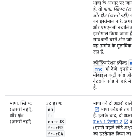
भाषा के आधार पर जानका
है, तो
भाषा, स्क्रिप्ट (ज़रूर
और क्षेत्र (ज़रूरी नहीं)
क्व
का इस्तेमाल करें. अगर 
और एमएनसी क्वालिफ़ा
इस्तेमाल किया जाता है, त
सावधानी बरतें और जांच क
यह उम्मीद के मुताबिक 
रहा है.
mc
कॉन्फ़िगरेशन फ़ील्ड
mnc
भी देखें. इनसे मौज
मोबाइल कंट्री कोड और 
नेटवर्क कोड के बारे में 
है.
भाषा, स्क्रिप्ट
उदाहरण:
भाषा को दो अक्षरों वाले
I
en
(ज़रूरी नहीं),
भाषा कोड से तय कि
fr
और क्षेत्र
है. इसके बाद, दो अक्षरों 
en-r
US
(ज़रूरी नहीं)
3166-1-ऐल्फ़ा-2
क्षेत
fr-r
FR
(इससे पहले छोटे अक्षरों
fr-r
CA
का इस्तेमाल किया जा सक