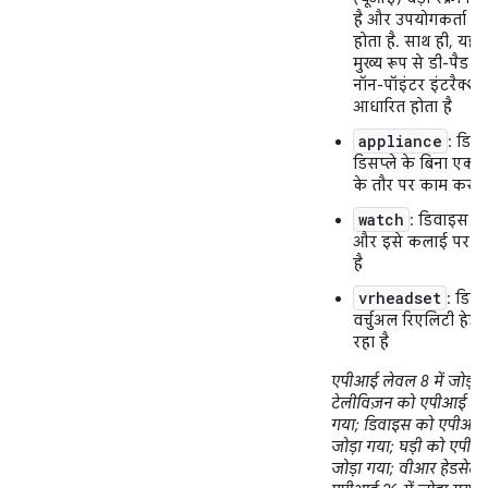
है और उपयोगकर्ता उस
होता है. साथ ही, यह
मुख्य रूप से डी-पैड य
नॉन-पॉइंटर इंटरैक्श
आधारित होता है
appliance
: डिव
डिसप्ले के बिना एक
के तौर पर काम कर रह
watch
: डिवाइस में 
और इसे कलाई पर पह
है
vrheadset
: डिव
वर्चुअल रिएलिटी हेडस
रहा है
एपीआई लेवल 8 में जोड़ा 
टेलीविज़न को एपीआई 13 म
गया; डिवाइस को एपीआई 1
जोड़ा गया; घड़ी को एपीआई
जोड़ा गया; वीआर हेडसेट 