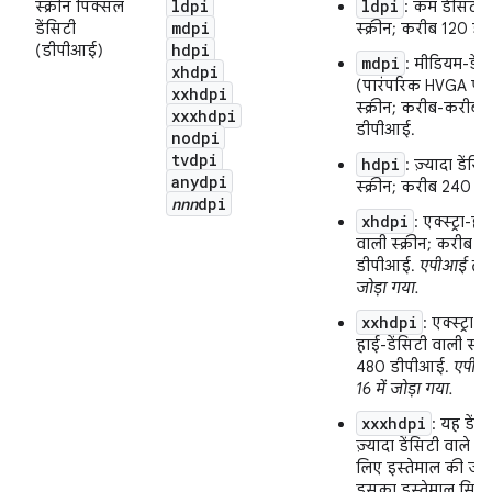
ldpi
ldpi
स्क्रीन पिक्सल
: कम डेंसिटी 
mdpi
डेंसिटी
स्क्रीन; करीब 120 ड
hdpi
(डीपीआई)
mdpi
: मीडियम-डेंस
xhdpi
(पारंपरिक HVGA पर
xxhdpi
स्क्रीन; करीब-करीब 
xxxhdpi
डीपीआई.
nodpi
tvdpi
hdpi
: ज़्यादा डेंस
anydpi
स्क्रीन; करीब 240 ड
nnn
dpi
xhdpi
: एक्स्ट्रा-ह
वाली स्क्रीन; करीब 3
डीपीआई.
एपीआई लेवल
जोड़ा गया.
xxhdpi
: एक्स्ट्रा-एक
हाई-डेंसिटी वाली स्क्
480 डीपीआई.
एपीआ
16 में जोड़ा गया.
xxxhdpi
: यह डेंस
ज़्यादा डेंसिटी वाले प
लिए इस्तेमाल की जाती
इसका इस्तेमाल सिर्फ़