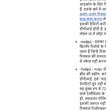
आइकॉन के लिए किय
है. इसके बारे में जानन
अलग-अलग पिक्सल डे
साथ काम करना
लेख पढ
इसकी डेंसिटी करीब
डीपीआई होती है.
इसे
लेवल 18 में जोड़ा गया 
nodpi
: इसका इस्
बिटमैप रिसॉर्स के लि
जाता है जिन्हें डिवाइ
पिक्सल की सघनता क
से स्केल नहीं करना है
tvdpi
: mdpi और 
बीच की स्क्रीन; करीब
डीपीआई. इसे "प्राइमर
डेनसिटी ग्रुप नहीं मान
यह मुख्य रूप से 720
वाले टेलीविज़न के लि
ही, ज़्यादातर ऐप्लिक
इसकी ज़रूरत नहीं ह
पिक्सल रिज़ॉल्यूशन व