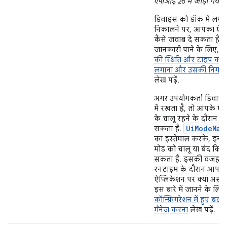
एपीआई 26 में जोड़ा गया.
डिवाइस को डॉक में लगान
निकालने पर, आपका ऐप्
कैसे जवाब दे सकता है, इस
जानकारी पाने के लिए,
ड
की स्थिति और टाइप का 
लगाना और उसकी निगरा
लेख पढ़ें.
अगर उपयोगकर्ता डिवाइ
में रखता है, तो आपके ऐप
के चालू रहने के दौरान 
UiModeMan
सकता है.
का इस्तेमाल करके, इनमें
मोड को चालू या बंद किय
सकता है. इसकी वजह से
रनटाइम के दौरान आपके
ऐप्लिकेशन पर क्या असर प
इस बारे में जानने के लिए,
कॉन्फ़िगरेशन में हुए बदल
मैनेज करना
लेख पढ़ें.