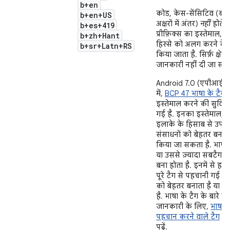
b+en
कोड, केस-सेंसिटिव (बड़े
b+en+US
अक्षरों में अंतर)
नहीं
होते है
b+es+419
प्रीफ़िक्स का इस्तेमाल, क्षेत
b+zh+Hant
हिस्से को अलग करने के
b+sr+Latn+RS
किया जाता है. सिर्फ़ क्षेत्र
जानकारी नहीं दी जा सक
Android 7.0 (एपीआई ल
में,
BCP 47 भाषा के टैग
इस्तेमाल करने की सुविधा
गई है. इनका इस्तेमाल, 
इलाके के हिसाब से उपलब
संसाधनों को बेहतर बनाने
किया जा सकता है. भाषा
या उससे ज़्यादा सबटैग के
बना होता है. इनमें से हर
पूरे टैग से पहचानी गई भा
को बेहतर बनाता है या 
है. भाषा के टैग के बारे में 
जानकारी के लिए,
भाषाओ
पहचान करने वाले टैग
पढ़ें.