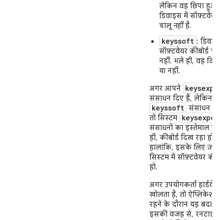
लेकिन वह छिपा हुआ 
डिवाइस में सॉफ़्टवेयर
चालू
नहीं
है.
keyssoft
: डिवाइस
सॉफ़्टवेयर कीबोर्ड चाल
नहीं. भले ही, वह दिख
या नहीं.
keysexpo
अगर आपने
संसाधन दिए हैं, लेकिन
keyssoft
संसाधन नहीं
keysexpos
तो सिस्टम
संसाधनों का इस्तेमाल कर
ही, कीबोर्ड दिख रहा हो या
हालांकि, इसके लिए ज़रूर
सिस्टम में सॉफ़्टवेयर कीबो
हो.
अगर उपयोगकर्ता हार्डवेयर
खोलता है, तो ऐप्लिकेशन 
रहने के दौरान यह बदल 
इसकी वजह से, रनटाइम 